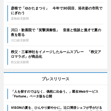
彦根で「ゆかたまつり」 今年で30回目、浴衣姿の市民で
にぎわう
彦根経済新聞
川口・歓喜院で「笑撃演奏怪」 音楽と怪談と漫才で夏の
夜を彩る
川口経済新聞
秩父・三峯神社をイメージしたルームスプレー 「秩父ア
ロマラボ」が商品化
秩父経済新聞
プレスリリース
「人を探すのではなく、偶然に出会う。」匿名Webサービス
「Fortune」ベータ版を公開
VISONの夏を、ひんやり鮮やかに。辻口博啓シェフが手がける