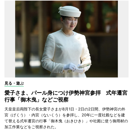
見る・遊ぶ
愛子さま、パール身につけ伊勢神宮参拝 式年遷宮
行事「御木曳」などご視察
天皇皇后両陛下の長女愛子さまが8月1日・2日の2日間、伊勢神宮の外
宮（げくう）・内宮（ないくう）を参拝し、20年に一度社殿などを建
て替える式年遷宮の行事「御木曳（おきひき）」や社殿に使う御用材の
加工作業などをご視察された。