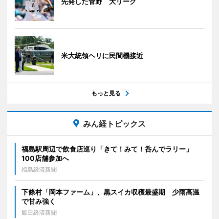
先発した菅野 大リーグ
米大統領ヘリに民間機接近
もっと見る
みん経トピックス
福島駅周辺で飲食店巡り「きて！みて！呑んでラリー」
100店舗参加へ
福島経済新聞
下條村「岡本ファーム」、黒スイカ収穫最盛期 少雨高温
で甘み強く
飯田経済新聞