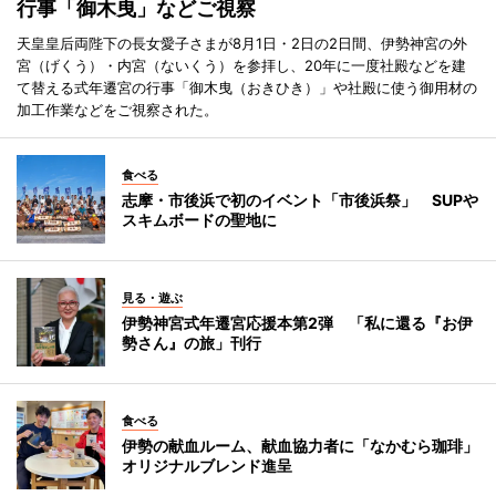
行事「御木曳」などご視察
天皇皇后両陛下の長女愛子さまが8月1日・2日の2日間、伊勢神宮の外
宮（げくう）・内宮（ないくう）を参拝し、20年に一度社殿などを建
て替える式年遷宮の行事「御木曳（おきひき）」や社殿に使う御用材の
加工作業などをご視察された。
食べる
志摩・市後浜で初のイベント「市後浜祭」 SUPや
スキムボードの聖地に
見る・遊ぶ
伊勢神宮式年遷宮応援本第2弾 「私に還る『お伊
勢さん』の旅」刊行
食べる
伊勢の献血ルーム、献血協力者に「なかむら珈琲」
オリジナルブレンド進呈