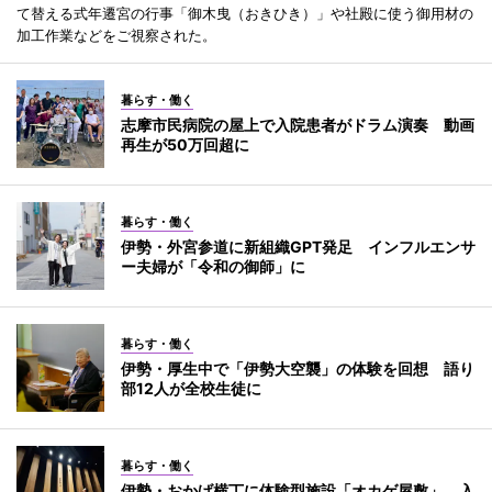
て替える式年遷宮の行事「御木曳（おきひき）」や社殿に使う御用材の
加工作業などをご視察された。
暮らす・働く
志摩市民病院の屋上で入院患者がドラム演奏 動画
再生が50万回超に
暮らす・働く
伊勢・外宮参道に新組織GPT発足 インフルエンサ
ー夫婦が「令和の御師」に
暮らす・働く
伊勢・厚生中で「伊勢大空襲」の体験を回想 語り
部12人が全校生徒に
暮らす・働く
伊勢・おかげ横丁に体験型施設「オカゲ屋敷」 入