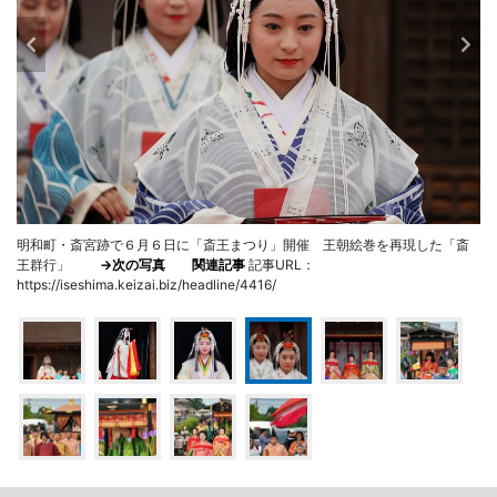
明和町・斎宮跡で６月６日に「斎王まつり」開催 王朝絵巻を再現した「斎
王群行」
→次の写真
関連記事
記事URL：
https://iseshima.keizai.biz/headline/4416/