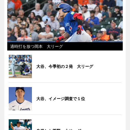
適時打を放つ岡本 大リーグ
大谷、今季初の２発 大リーグ
大谷、イメージ調査で１位