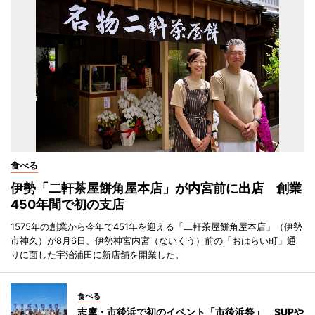
食べる
伊勢「二軒茶屋餅角屋本店」が内宮前に出店 創業
450年間で初の支店
1575年の創業から今年で451年を迎える「二軒茶屋餅角屋本店」（伊勢
市神久）が8月6日、伊勢神宮内宮（ないくう）前の「おはらい町」通
りに面した宇治浦田に新店舗を開業した。
食べる
志摩・市後浜で初のイベント「市後浜祭」 SUPや