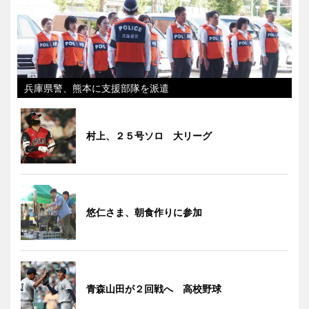
兵庫県警、熊本に支援部隊を派遣
村上、２５号ソロ 大リーグ
悠仁さま、朝食作りに参加
青森山田が２回戦へ 高校野球