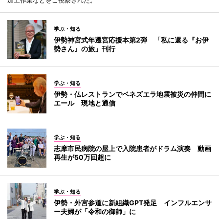
学ぶ・知る
伊勢神宮式年遷宮応援本第2弾 「私に還る『お伊
勢さん』の旅」刊行
学ぶ・知る
伊勢・仏レストランでベネズエラ地震被災の仲間に
エール 現地と通信
学ぶ・知る
志摩市民病院の屋上で入院患者がドラム演奏 動画
再生が50万回超に
学ぶ・知る
伊勢・外宮参道に新組織GPT発足 インフルエンサ
ー夫婦が「令和の御師」に