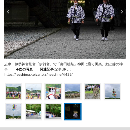
志摩・伊勢神宮別宮「伊雑宮」で「御田植祭」神田に響く田楽、動と静の神
事
→次の写真
関連記事
記事URL：
https://iseshima.keizai.biz/headline/4429/