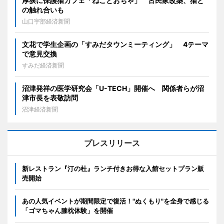
厚狭に保護猫カフェ「ねことおちゃ」 古民家改築、猫と
の触れ合いも
山口宇部経済新聞
文花で学生企画の「すみだタウンミーティング」 4テーマ
で意見交換
すみだ経済新聞
沼津発祥の医学研究会「U-TECH」開催へ 関係者らが沼
津市長を表敬訪問
沼津経済新聞
プレスリリース
新レストラン『汀の杜』ランチ付きお得な入館セットプラン販
売開始
あの人気イベントが期間限定で復活！"ぬくもり"を全身で感じる
「ゴマちゃん膝枕体験」を開催