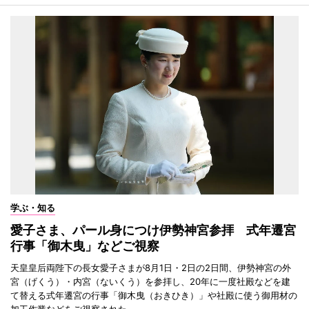
学ぶ・知る
愛子さま、パール身につけ伊勢神宮参拝 式年遷宮
行事「御木曳」などご視察
天皇皇后両陛下の長女愛子さまが8月1日・2日の2日間、伊勢神宮の外
宮（げくう）・内宮（ないくう）を参拝し、20年に一度社殿などを建
て替える式年遷宮の行事「御木曳（おきひき）」や社殿に使う御用材の
加工作業などをご視察された。