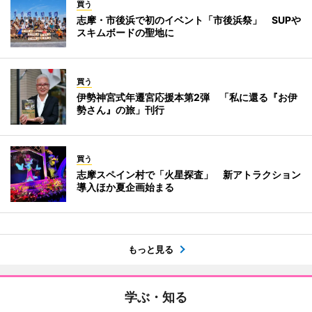
買う
志摩・市後浜で初のイベント「市後浜祭」 SUPや
スキムボードの聖地に
買う
伊勢神宮式年遷宮応援本第2弾 「私に還る『お伊
勢さん』の旅」刊行
買う
志摩スペイン村で「火星探査」 新アトラクション
導入ほか夏企画始まる
もっと見る
学ぶ・知る