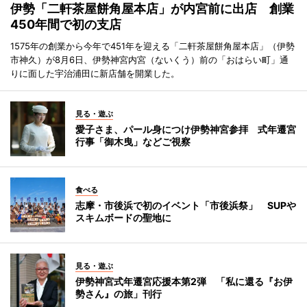
伊勢「二軒茶屋餅角屋本店」が内宮前に出店 創業
450年間で初の支店
1575年の創業から今年で451年を迎える「二軒茶屋餅角屋本店」（伊勢
市神久）が8月6日、伊勢神宮内宮（ないくう）前の「おはらい町」通
りに面した宇治浦田に新店舗を開業した。
見る・遊ぶ
愛子さま、パール身につけ伊勢神宮参拝 式年遷宮
行事「御木曳」などご視察
食べる
志摩・市後浜で初のイベント「市後浜祭」 SUPや
スキムボードの聖地に
見る・遊ぶ
伊勢神宮式年遷宮応援本第2弾 「私に還る『お伊
勢さん』の旅」刊行