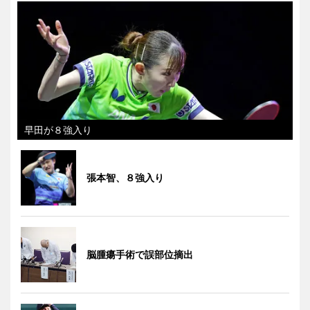
早田が８強入り
張本智、８強入り
脳腫瘍手術で誤部位摘出