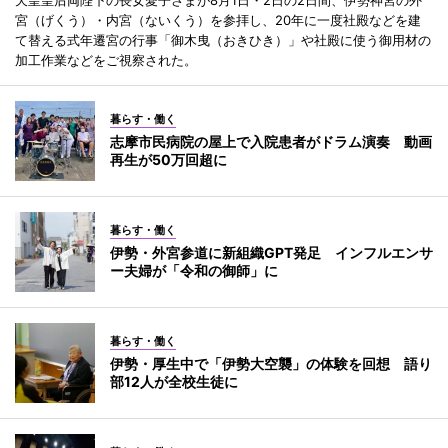
宮（げくう）・内宮（ないくう）を参拝し、20年に一度社殿などを建
て替える式年遷宮の行事「御木曳（おきひき）」や社殿に使う御用材の
加工作業などをご視察された。
暮らす・働く
志摩市民病院の屋上で入院患者がドラム演奏 動画
再生が50万回超に
暮らす・働く
伊勢・外宮参道に新組織GPT発足 インフルエンサ
ー夫婦が「令和の御師」に
暮らす・働く
伊勢・厚生中で「伊勢大空襲」の体験を回想 語り
部12人が全校生徒に