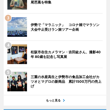
尾芭蕉を特集
伊勢で「マラニック」 コロナ禍でマラソン
大会中止受けラン旅ツアー企画
松阪市在住カメラマン・吉田紘さん、撮影40
年 80歳を記念し写真展
三重の水産高生と伊勢市の食品加工会社がカ
ツオとマグロの新商品 累計1500万円の売上
げ
もっと見る