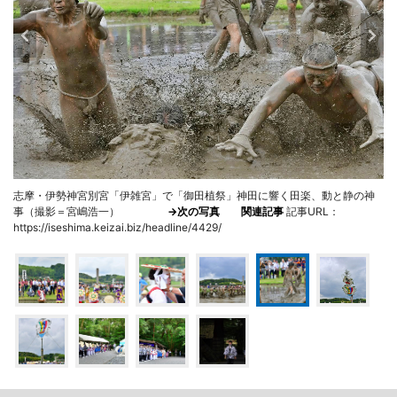
志摩・伊勢神宮別宮「伊雑宮」で「御田植祭」神田に響く田楽、動と静の神
事（撮影＝宮嶋浩一）
→次の写真
関連記事
記事URL：
https://iseshima.keizai.biz/headline/4429/