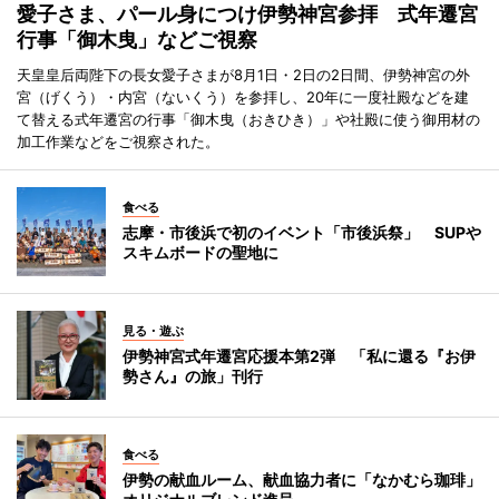
愛子さま、パール身につけ伊勢神宮参拝 式年遷宮
行事「御木曳」などご視察
天皇皇后両陛下の長女愛子さまが8月1日・2日の2日間、伊勢神宮の外
宮（げくう）・内宮（ないくう）を参拝し、20年に一度社殿などを建
て替える式年遷宮の行事「御木曳（おきひき）」や社殿に使う御用材の
加工作業などをご視察された。
食べる
志摩・市後浜で初のイベント「市後浜祭」 SUPや
スキムボードの聖地に
見る・遊ぶ
伊勢神宮式年遷宮応援本第2弾 「私に還る『お伊
勢さん』の旅」刊行
食べる
伊勢の献血ルーム、献血協力者に「なかむら珈琲」