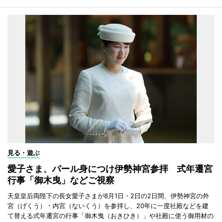
見る・遊ぶ
愛子さま、パール身につけ伊勢神宮参拝 式年遷宮
行事「御木曳」などご視察
天皇皇后両陛下の長女愛子さまが8月1日・2日の2日間、伊勢神宮の外
宮（げくう）・内宮（ないくう）を参拝し、20年に一度社殿などを建
て替える式年遷宮の行事「御木曳（おきひき）」や社殿に使う御用材の