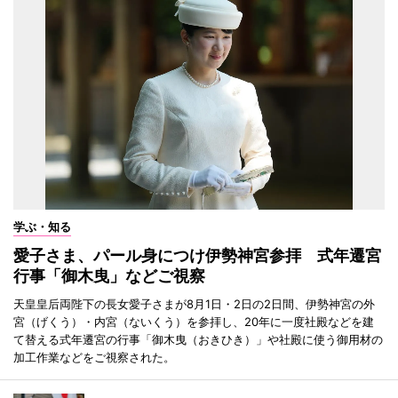
学ぶ・知る
愛子さま、パール身につけ伊勢神宮参拝 式年遷宮
行事「御木曳」などご視察
天皇皇后両陛下の長女愛子さまが8月1日・2日の2日間、伊勢神宮の外
宮（げくう）・内宮（ないくう）を参拝し、20年に一度社殿などを建
て替える式年遷宮の行事「御木曳（おきひき）」や社殿に使う御用材の
加工作業などをご視察された。