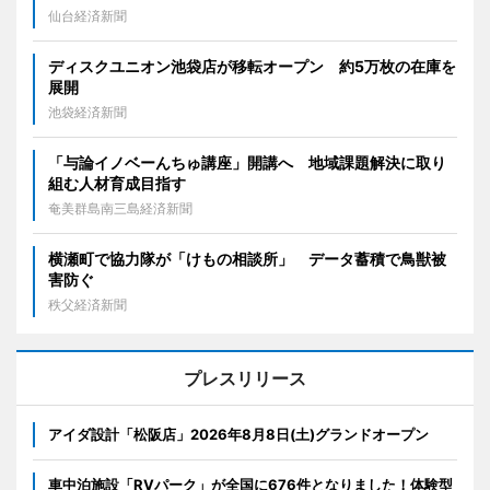
仙台経済新聞
ディスクユニオン池袋店が移転オープン 約5万枚の在庫を
展開
池袋経済新聞
「与論イノベーんちゅ講座」開講へ 地域課題解決に取り
組む人材育成目指す
奄美群島南三島経済新聞
横瀬町で協力隊が「けもの相談所」 データ蓄積で鳥獣被
害防ぐ
秩父経済新聞
プレスリリース
アイダ設計「松阪店」2026年8月8日(土)グランドオープン
車中泊施設「RVパーク」が全国に676件となりました！体験型