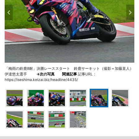
「梅雨の鈴鹿8耐」決勝レーススタート 鈴鹿サーキット（撮影＝加藤直人）
伊達悠太選手
→次の写真
関連記事
記事URL：
https://iseshima.keizai.biz/headline/4435/