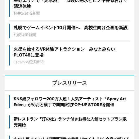
星野エリアで「足水浴」 13度の湧水とヒノキ香るおけで
清涼体験
軽井沢経済新聞
札幌でゲームイベント10月開催へ 高校生向け企画を新設
札幌経済新聞
火星を旅するVR体験アトラクション みなとみらい
PLOT48に登場
ヨコハマ経済新聞
プレスリリース
SNS総フォロワー200万人超！人気アーティスト「Spray Art
Eden」がめおと横丁で期間限定POP-UP STOREを開催
新レストラン『汀の杜』ランチ付きお得な入館セットプラン販
売開始
あの人気イベントが期間限定で復活！"ぬくもり"を全身で感じる