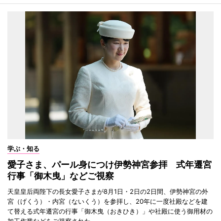
学ぶ・知る
愛子さま、パール身につけ伊勢神宮参拝 式年遷宮
行事「御木曳」などご視察
天皇皇后両陛下の長女愛子さまが8月1日・2日の2日間、伊勢神宮の外
宮（げくう）・内宮（ないくう）を参拝し、20年に一度社殿などを建
て替える式年遷宮の行事「御木曳（おきひき）」や社殿に使う御用材の
加工作業などをご視察された。