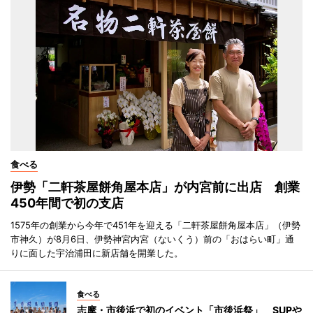
食べる
伊勢「二軒茶屋餅角屋本店」が内宮前に出店 創業
450年間で初の支店
1575年の創業から今年で451年を迎える「二軒茶屋餅角屋本店」（伊勢
市神久）が8月6日、伊勢神宮内宮（ないくう）前の「おはらい町」通
りに面した宇治浦田に新店舗を開業した。
食べる
志摩・市後浜で初のイベント「市後浜祭」 SUPや