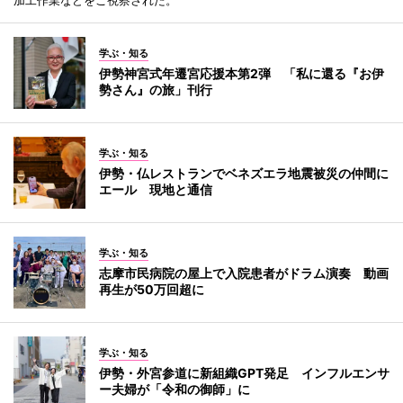
学ぶ・知る
伊勢神宮式年遷宮応援本第2弾 「私に還る『お伊
勢さん』の旅」刊行
学ぶ・知る
伊勢・仏レストランでベネズエラ地震被災の仲間に
エール 現地と通信
学ぶ・知る
志摩市民病院の屋上で入院患者がドラム演奏 動画
再生が50万回超に
学ぶ・知る
伊勢・外宮参道に新組織GPT発足 インフルエンサ
ー夫婦が「令和の御師」に