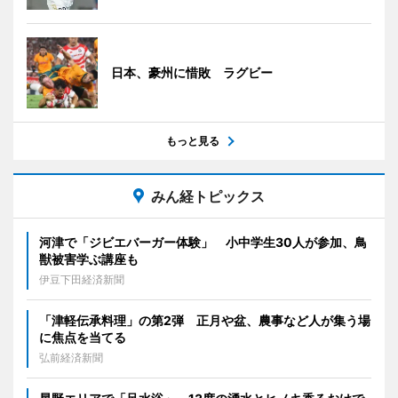
日本、豪州に惜敗 ラグビー
もっと見る
みん経トピックス
河津で「ジビエバーガー体験」 小中学生30人が参加、鳥
獣被害学ぶ講座も
伊豆下田経済新聞
「津軽伝承料理」の第2弾 正月や盆、農事など人が集う場
に焦点を当てる
弘前経済新聞