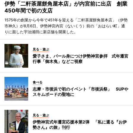
伊勢「二軒茶屋餅角屋本店」が内宮前に出店 創業
450年間で初の支店
1575年の創業から今年で451年を迎える「二軒茶屋餅角屋本店」（伊勢
市神久）が8月6日、伊勢神宮内宮（ないくう）前の「おはらい町」通
りに面した宇治浦田に新店舗を開業した。
見る・遊ぶ
愛子さま、パール身につけ伊勢神宮参拝 式年遷宮
行事「御木曳」などご視察
食べる
志摩・市後浜で初のイベント「市後浜祭」 SUPや
スキムボードの聖地に
見る・遊ぶ
伊勢神宮式年遷宮応援本第2弾 「私に還る『お伊
勢さん』の旅」刊行