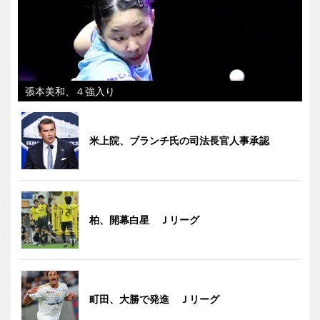
張本美和、４強入り
米上院、ブランチ氏の司法長官人事承認
柏、開幕白星 Ｊリーグ
町田、大勝で発進 Ｊリーグ