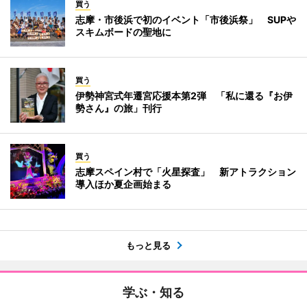
買う
志摩・市後浜で初のイベント「市後浜祭」 SUPや
スキムボードの聖地に
買う
伊勢神宮式年遷宮応援本第2弾 「私に還る『お伊
勢さん』の旅」刊行
買う
志摩スペイン村で「火星探査」 新アトラクション
導入ほか夏企画始まる
もっと見る
学ぶ・知る