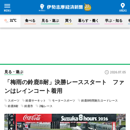
31°C
食べる
見る・遊ぶ
買う
暮らす・働く
学ぶ・知る
見る・遊ぶ
2026.07.05
「梅雨の鈴鹿8耐」決勝レーススタート ファ
ンはレインコート着用
スポーツ
鈴鹿サーキット
モータースポーツ
鈴鹿8時間耐久ロードレース
鈴鹿8耐
鈴鹿市
2輪レース