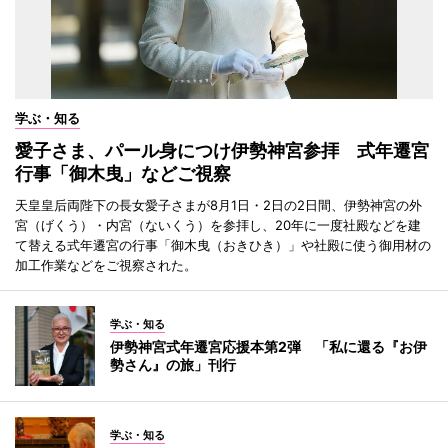
学ぶ・知る
愛子さま、パール身につけ伊勢神宮参拝 式年遷宮
行事「御木曳」などご視察
天皇皇后両陛下の長女愛子さまが8月1日・2日の2日間、伊勢神宮の外
宮（げくう）・内宮（ないくう）を参拝し、20年に一度社殿などを建
て替える式年遷宮の行事「御木曳（おきひき）」や社殿に使う御用材の
加工作業などをご視察された。
学ぶ・知る
伊勢神宮式年遷宮応援本第2弾 「私に還る『お伊
勢さん』の旅」刊行
学ぶ・知る