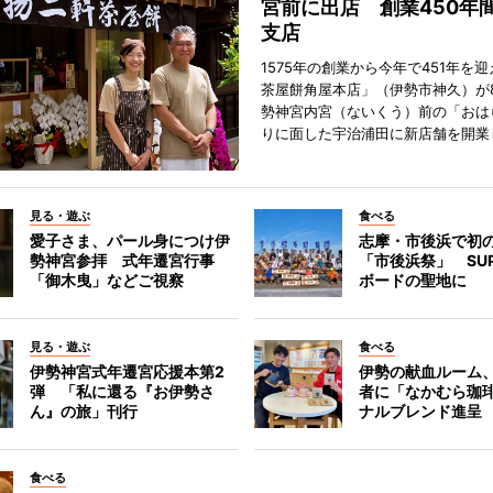
宮前に出店 創業450年
支店
1575年の創業から今年で451年を
茶屋餅角屋本店」（伊勢市神久）が
勢神宮内宮（ないくう）前の「おは
りに面した宇治浦田に新店舗を開業
見る・遊ぶ
食べる
愛子さま、パール身につけ伊
志摩・市後浜で初
勢神宮参拝 式年遷宮行事
「市後浜祭」 SU
「御木曳」などご視察
ボードの聖地に
見る・遊ぶ
食べる
伊勢神宮式年遷宮応援本第2
伊勢の献血ルーム
弾 「私に還る『お伊勢さ
者に「なかむら珈
ん』の旅」刊行
ナルブレンド進呈
食べる