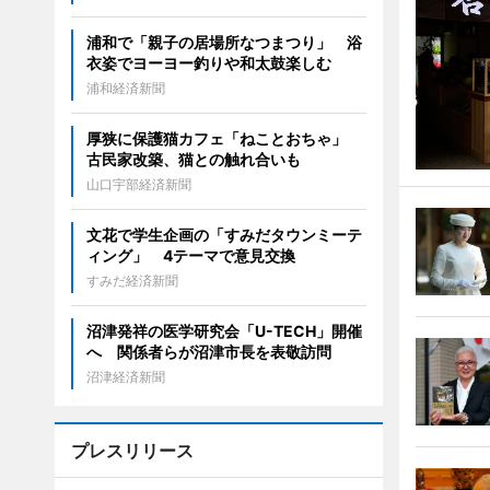
浦和で「親子の居場所なつまつり」 浴
衣姿でヨーヨー釣りや和太鼓楽しむ
浦和経済新聞
厚狭に保護猫カフェ「ねことおちゃ」
古民家改築、猫との触れ合いも
山口宇部経済新聞
文花で学生企画の「すみだタウンミーテ
ィング」 4テーマで意見交換
すみだ経済新聞
沼津発祥の医学研究会「U-TECH」開催
へ 関係者らが沼津市長を表敬訪問
沼津経済新聞
プレスリリース