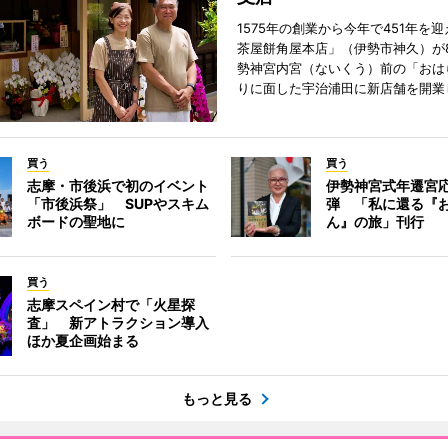
1575年の創業から今年で451年を
茶屋餅角屋本店」（伊勢市神久）が
勢神宮内宮（ないくう）前の「おは
りに面した宇治浦田に新店舗を開業
買う
買う
志摩・市後浜で初のイベント
伊勢神宮式年遷宮
「市後浜祭」 SUPやスキム
弾 「私に還る『
ボードの聖地に
ん』の旅」刊行
買う
志摩スペイン村で「火星探
査」 新アトラクション導入
ほか夏企画始まる
もっと見る