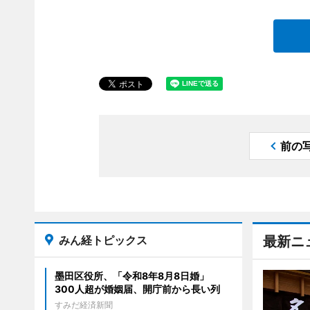
前の
みん経トピックス
最新ニ
墨田区役所、「令和8年8月8日婚」
300人超が婚姻届、開庁前から長い列
すみだ経済新聞