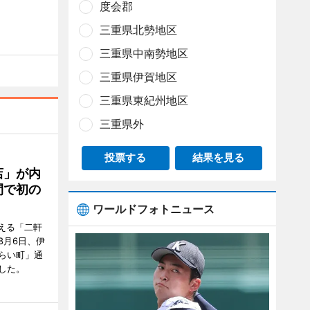
度会郡
三重県北勢地区
三重県中南勢地区
三重県伊賀地区
三重県東紀州地区
三重県外
投票する
結果を見る
店」が内
間で初の
ワールドフォトニュース
迎える「二軒
8月6日、伊
らい町」通
した。