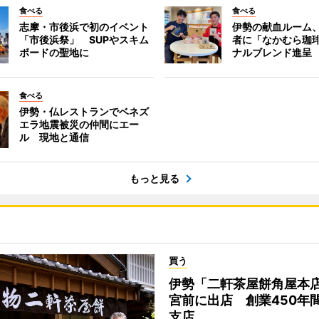
食べる
食べる
志摩・市後浜で初のイベント
伊勢の献血ルーム
「市後浜祭」 SUPやスキム
者に「なかむら珈
ボードの聖地に
ナルブレンド進呈
食べる
伊勢・仏レストランでベネズ
エラ地震被災の仲間にエー
ル 現地と通信
もっと見る
買う
伊勢「二軒茶屋餅角屋本
宮前に出店 創業450年
支店