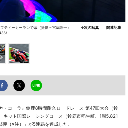
、セーフティーカーランで幕（撮影＝宮嶋浩一）
→次の写真
関連記事
436/
『コカ・コーラ』鈴鹿8時間耐久ロードレース 第47回大会（鈴
ーキット国際レーシングコース（鈴鹿市稲生町、1周5.821
 日本郵便（※注）」が5連覇を達成した。