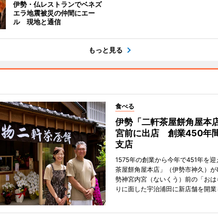
伊勢・仏レストランでベネズ
エラ地震被災の仲間にエー
ル 現地と通信
もっと見る
食べる
伊勢「二軒茶屋餅角屋本
宮前に出店 創業450年
支店
1575年の創業から今年で451年を
茶屋餅角屋本店」（伊勢市神久）が
勢神宮内宮（ないくう）前の「おは
りに面した宇治浦田に新店舗を開業