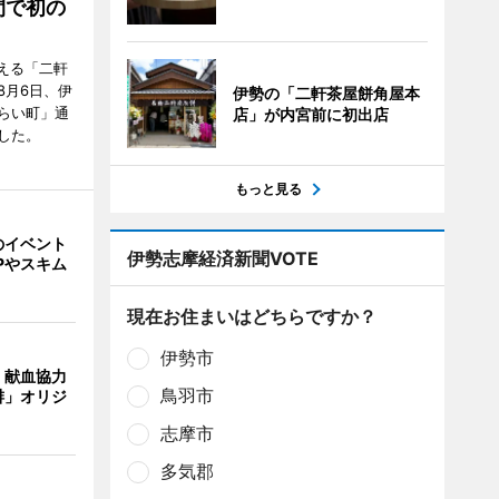
間で初の
迎える「二軒
8月6日、伊
伊勢の「二軒茶屋餅角屋本
らい町」通
店」が内宮前に初出店
した。
もっと見る
のイベント
伊勢志摩経済新聞VOTE
Pやスキム
現在お住まいはどちらですか？
伊勢市
、献血協力
鳥羽市
琲」オリジ
志摩市
多気郡