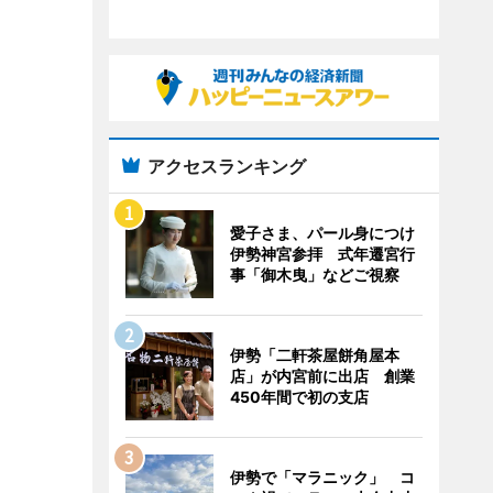
アクセスランキング
愛子さま、パール身につけ
伊勢神宮参拝 式年遷宮行
事「御木曳」などご視察
伊勢「二軒茶屋餅角屋本
店」が内宮前に出店 創業
450年間で初の支店
伊勢で「マラニック」 コ