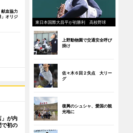
、献血協力
琲」オリジ
東日本国際大昌平が初勝利 高校野球
上野動物園で交通安全呼び
掛け
佐々木６回２失点 大リー
グ
復興のシュシャ、愛国の観
光地に
店」が内
間で初の