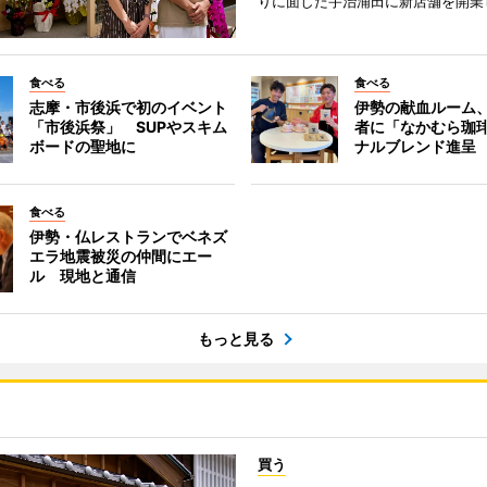
りに面した宇治浦田に新店舗を開業
食べる
食べる
志摩・市後浜で初のイベント
伊勢の献血ルーム
「市後浜祭」 SUPやスキム
者に「なかむら珈
ボードの聖地に
ナルブレンド進呈
食べる
伊勢・仏レストランでベネズ
エラ地震被災の仲間にエー
ル 現地と通信
もっと見る
買う