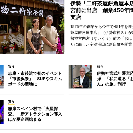
伊勢「二軒茶屋餅角屋本
宮前に出店 創業450年
支店
1575年の創業から今年で451年を
茶屋餅角屋本店」（伊勢市神久）が
勢神宮内宮（ないくう）前の「おは
りに面した宇治浦田に新店舗を開業
買う
買う
志摩・市後浜で初のイベント
伊勢神宮式年遷宮
「市後浜祭」 SUPやスキム
弾 「私に還る『
ボードの聖地に
ん』の旅」刊行
買う
志摩スペイン村で「火星探
査」 新アトラクション導入
ほか夏企画始まる