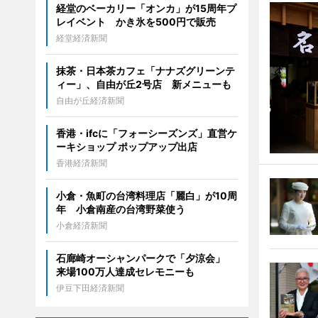
経堂のベーカリー「オンカ」が15周年プ
レイベント かき氷を500円で販売
経堂経済新聞
抹茶・日本茶カフェ「ナナズグリーンテ
ィー」、自由が丘2号店 新メニューも
自由が丘経済新聞
香港・ifcに「フォーシーズンズ」直営ケ
ーキショップ ポップアップ出店
香港経済新聞
小倉・魚町の台湾料理店「麗白」が10周
年 小倉南産の台湾野菜使う
小倉経済新聞
石廊崎オーシャンパークで「夕涼会」
来場100万人達成セレモニーも
伊豆下田経済新聞