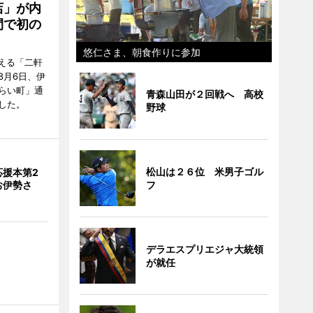
店」が内
間で初の
悠仁さま、朝食作りに参加
迎える「二軒
8月6日、伊
らい町」通
青森山田が２回戦へ 高校
した。
野球
松山は２６位 米男子ゴル
応援本第2
お伊勢さ
フ
デラエスプリエジャ大統領
が就任