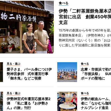
食べる
伊勢「二軒茶屋餅角屋本
宮前に出店 創業450年
支店
1575年の創業から今年で451年を
茶屋餅角屋本店」（伊勢市神久）が
勢神宮内宮（ないくう）前の「おは
りに面した宇治浦田に新店舗を開業
見る・遊ぶ
食べる
愛子さま、パール身につけ伊
志摩・市後浜で初
勢神宮参拝 式年遷宮行事
「市後浜祭」 SU
「御木曳」などご視察
ボードの聖地に
見る・遊ぶ
食べる
伊勢神宮式年遷宮応援本第2
伊勢の献血ルーム
弾 「私に還る『お伊勢さ
者に「なかむら珈
ん』の旅」刊行
ナルブレンド進呈