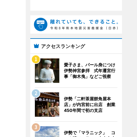
アクセスランキング
愛子さま、パール身につけ
伊勢神宮参拝 式年遷宮行
事「御木曳」などご視察
伊勢「二軒茶屋餅角屋本
店」が内宮前に出店 創業
450年間で初の支店
伊勢で「マラニック」 コ