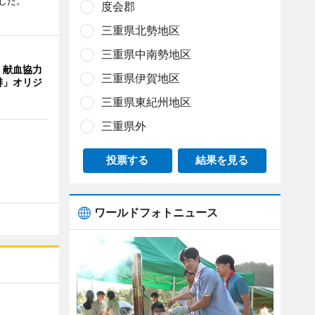
した。
度会郡
三重県北勢地区
三重県中南勢地区
、献血協力
三重県伊賀地区
琲」オリジ
三重県東紀州地区
三重県外
投票する
結果を見る
ワールドフォトニュース