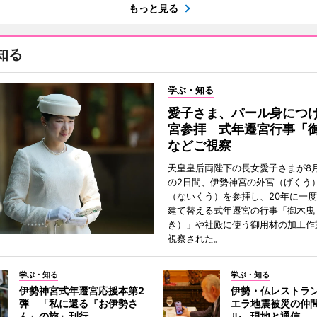
もっと見る
知る
学ぶ・知る
愛子さま、パール身につ
宮参拝 式年遷宮行事「
などご視察
天皇皇后両陛下の長女愛子さまが8月
の2日間、伊勢神宮の外宮（げくう
（ないくう）を参拝し、20年に一
建て替える式年遷宮の行事「御木曳
き）」や社殿に使う御用材の加工作
視察された。
学ぶ・知る
学ぶ・知る
伊勢神宮式年遷宮応援本第2
伊勢・仏レストラ
弾 「私に還る『お伊勢さ
エラ地震被災の仲
ん』の旅」刊行
ル 現地と通信