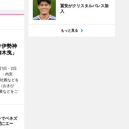
冨安がクリスタルパレス加
入
もっと見る
け伊勢神
御木曳」
1日・2日
）・内宮
度社殿などを
（おきひ
業などをご
ンでベネズ
間にエー