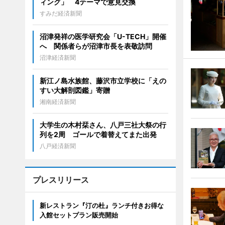
ィング」 4テーマで意見交換
すみだ経済新聞
沼津発祥の医学研究会「U-TECH」開催
へ 関係者らが沼津市長を表敬訪問
沼津経済新聞
新江ノ島水族館、藤沢市立学校に「えの
すい大解剖図鑑」寄贈
湘南経済新聞
大学生の木村栞さん、八戸三社大祭の行
列を2周 ゴールで着替えてまた出発
八戸経済新聞
プレスリリース
新レストラン『汀の杜』ランチ付きお得な
入館セットプラン販売開始