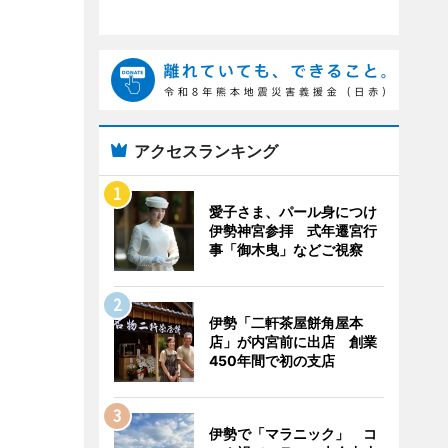
アクセスランキング
愛子さま、パール身につけ
伊勢神宮参拝 式年遷宮行
事「御木曳」などご視察
伊勢「二軒茶屋餅角屋本
店」が内宮前に出店 創業
450年間で初の支店
伊勢で「マラニック」 コ