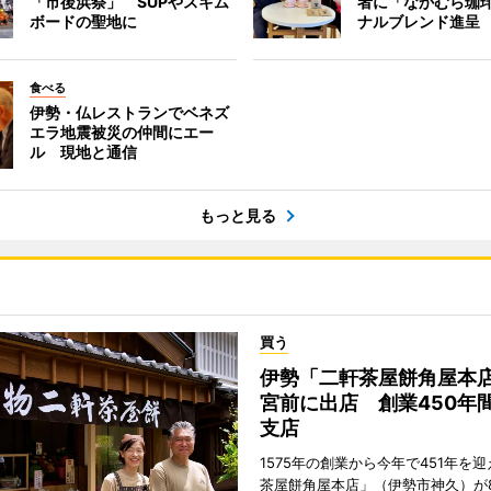
「市後浜祭」 SUPやスキム
者に「なかむら珈
ボードの聖地に
ナルブレンド進呈
食べる
伊勢・仏レストランでベネズ
エラ地震被災の仲間にエー
ル 現地と通信
もっと見る
買う
伊勢「二軒茶屋餅角屋本
宮前に出店 創業450年
支店
1575年の創業から今年で451年を
茶屋餅角屋本店」（伊勢市神久）が