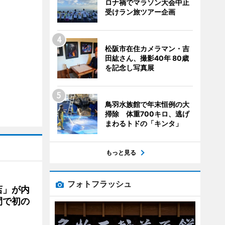
ロナ禍でマラソン大会中止
受けラン旅ツアー企画
松阪市在住カメラマン・吉
田紘さん、撮影40年 80歳
を記念し写真展
鳥羽水族館で年末恒例の大
掃除 体重700キロ、逃げ
まわるトドの「キンタ」
もっと見る
フォトフラッシュ
店」が内
間で初の