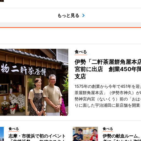
もっと見る
食べる
伊勢「二軒茶屋餅角屋本
宮前に出店 創業450年
支店
1575年の創業から今年で451年を
茶屋餅角屋本店」（伊勢市神久）が
勢神宮内宮（ないくう）前の「おは
りに面した宇治浦田に新店舗を開業
食べる
食べる
志摩・市後浜で初のイベント
伊勢の献血ルーム