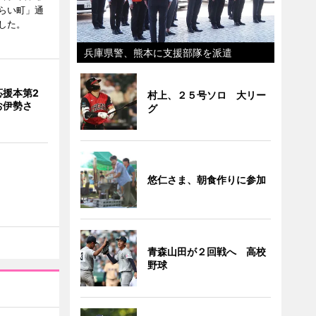
らい町」通
した。
兵庫県警、熊本に支援部隊を派遣
応援本第2
村上、２５号ソロ 大リー
お伊勢さ
グ
悠仁さま、朝食作りに参加
青森山田が２回戦へ 高校
野球