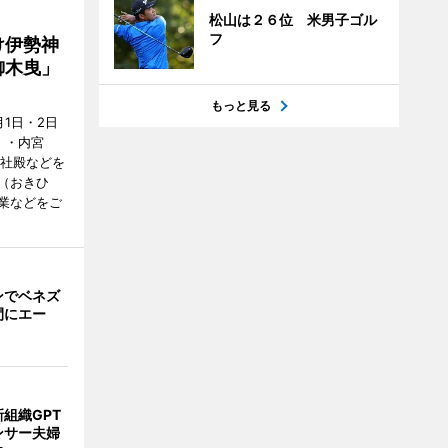
松山は２６位 米男子ゴル
フ
け伊勢神
御木曳」
もっと見る
1日・2日
）・内宮
度社殿などを
（おきひ
業などをご
ンでベネズ
間にエー
組織GPT
ンサー夫婦