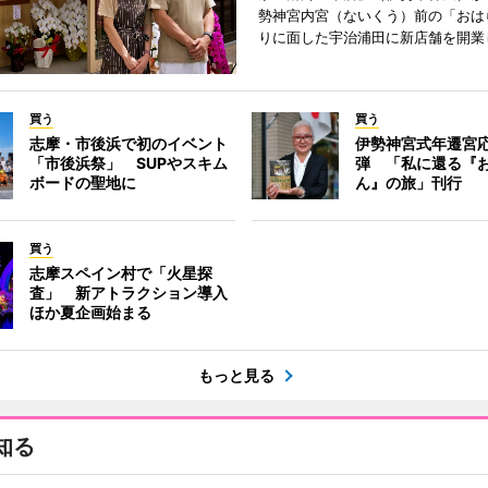
勢神宮内宮（ないくう）前の「おは
りに面した宇治浦田に新店舗を開業
買う
買う
志摩・市後浜で初のイベント
伊勢神宮式年遷宮
「市後浜祭」 SUPやスキム
弾 「私に還る『
ボードの聖地に
ん』の旅」刊行
買う
志摩スペイン村で「火星探
査」 新アトラクション導入
ほか夏企画始まる
もっと見る
知る