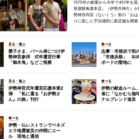
1575年の創業から今年で451年を
茶屋餅角屋本店」（伊勢市神久）が
勢神宮内宮（ないくう）前の「おは
りに面した宇治浦田に新店舗を開業
見る・遊ぶ
食べる
愛子さま、パール身につけ伊
志摩・市後浜で初
勢神宮参拝 式年遷宮行事
「市後浜祭」 SU
「御木曳」などご視察
ボードの聖地に
見る・遊ぶ
食べる
伊勢神宮式年遷宮応援本第2
伊勢の献血ルーム
弾 「私に還る『お伊勢さ
者に「なかむら珈
ん』の旅」刊行
ナルブレンド進呈
食べる
伊勢・仏レストランでベネズ
エラ地震被災の仲間にエー
ル 現地と通信