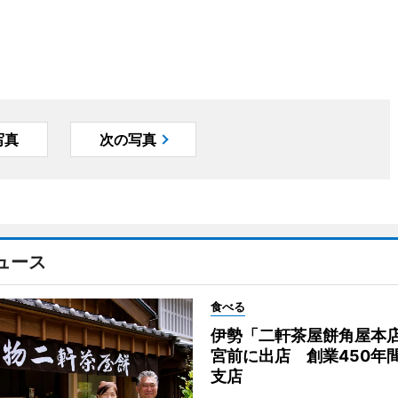
写真
次の写真
ュース
食べる
伊勢「二軒茶屋餅角屋本
宮前に出店 創業450年
支店