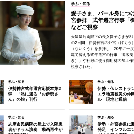
学ぶ・知る
愛子さま、パール身につ
宮参拝 式年遷宮行事「
などご視察
天皇皇后両陛下の長女愛子さまが8月
の2日間、伊勢神宮の外宮（げくう
（ないくう）を参拝し、20年に一
建て替える式年遷宮の行事「御木曳
き）」や社殿に使う御用材の加工作
視察された。
学ぶ・知る
学ぶ・知る
伊勢神宮式年遷宮応援本第2
伊勢・仏レストラ
弾 「私に還る『お伊勢さ
エラ地震被災の仲
ん』の旅」刊行
ル 現地と通信
学ぶ・知る
学ぶ・知る
志摩市民病院の屋上で入院患
伊勢・外宮参道に新
者がドラム演奏 動画再生が
発足 インフルエ