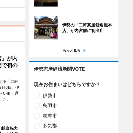
伊勢の「二軒茶屋餅角屋本
店」が内宮前に初出店
もっと見る
店」が内
間で初の
伊勢志摩経済新聞VOTE
迎える「二軒
現在お住まいはどちらですか？
8月6日、伊
らい町」通
伊勢市
した。
鳥羽市
志摩市
多気郡
、献血協力