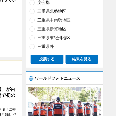
琲」オリジ
度会郡
三重県北勢地区
三重県中南勢地区
三重県伊賀地区
三重県東紀州地区
三重県外
投票する
結果を見る
ワールドフォトニュース
店」が内
間で初の
迎える「二軒
8月6日、伊