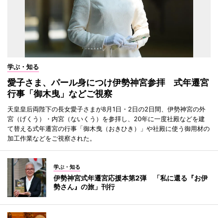
学ぶ・知る
愛子さま、パール身につけ伊勢神宮参拝 式年遷宮
行事「御木曳」などご視察
天皇皇后両陛下の長女愛子さまが8月1日・2日の2日間、伊勢神宮の外
宮（げくう）・内宮（ないくう）を参拝し、20年に一度社殿などを建
て替える式年遷宮の行事「御木曳（おきひき）」や社殿に使う御用材の
加工作業などをご視察された。
学ぶ・知る
伊勢神宮式年遷宮応援本第2弾 「私に還る『お伊
勢さん』の旅」刊行