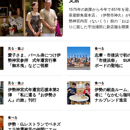
支店
1575年の創業から今年で451年を
茶屋餅角屋本店」（伊勢市神久）が
勢神宮内宮（ないくう）前の「おは
りに面した宇治浦田に新店舗を開業
見る・遊ぶ
食べる
愛子さま、パール身につけ伊
志摩・市後浜で初
勢神宮参拝 式年遷宮行事
「市後浜祭」 SU
「御木曳」などご視察
ボードの聖地に
見る・遊ぶ
食べる
伊勢神宮式年遷宮応援本第2
伊勢の献血ルーム
弾 「私に還る『お伊勢さ
者に「なかむら珈
ん』の旅」刊行
ナルブレンド進呈
食べる
伊勢・仏レストランでベネズ
エラ地震被災の仲間にエー