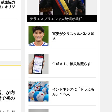
、献血協力
琲」オリジ
デラエスプリエジャ大統領が就任
冨安がクリスタルパレス加
入
生成ＡＩ、被災地照らす
インドネシアに「ドラえも
店」が内
ん」１６人
間で初の
迎える「二軒