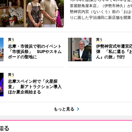
茶屋餅角屋本店」（伊勢市神久）が
勢神宮内宮（ないくう）前の「おは
りに面した宇治浦田に新店舗を開業
買う
買う
志摩・市後浜で初のイベント
伊勢神宮式年遷宮
「市後浜祭」 SUPやスキム
弾 「私に還る『
ボードの聖地に
ん』の旅」刊行
買う
志摩スペイン村で「火星探
査」 新アトラクション導入
ほか夏企画始まる
もっと見る
知る