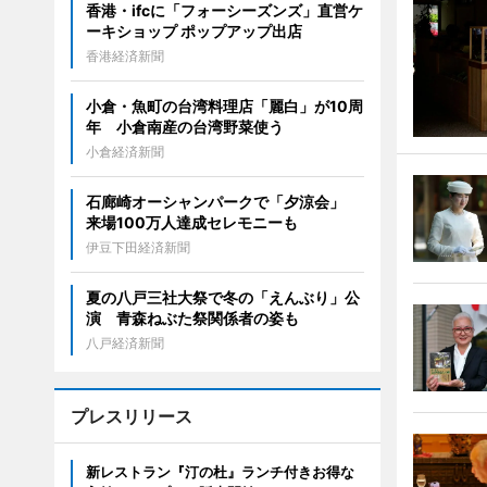
香港・ifcに「フォーシーズンズ」直営ケ
ーキショップ ポップアップ出店
香港経済新聞
小倉・魚町の台湾料理店「麗白」が10周
年 小倉南産の台湾野菜使う
小倉経済新聞
石廊崎オーシャンパークで「夕涼会」
来場100万人達成セレモニーも
伊豆下田経済新聞
夏の八戸三社大祭で冬の「えんぶり」公
演 青森ねぶた祭関係者の姿も
八戸経済新聞
プレスリリース
新レストラン『汀の杜』ランチ付きお得な