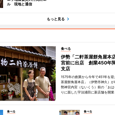
ル 現地と通信
もっと見る
食べる
伊勢「二軒茶屋餅角屋本
宮前に出店 創業450年
支店
1575年の創業から今年で451年を
茶屋餅角屋本店」（伊勢市神久）が
勢神宮内宮（ないくう）前の「おは
りに面した宇治浦田に新店舗を開業
食べる
食べる