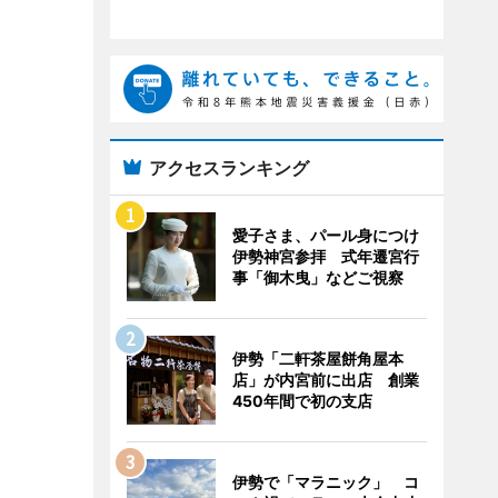
アクセスランキング
愛子さま、パール身につけ
伊勢神宮参拝 式年遷宮行
事「御木曳」などご視察
伊勢「二軒茶屋餅角屋本
店」が内宮前に出店 創業
450年間で初の支店
伊勢で「マラニック」 コ