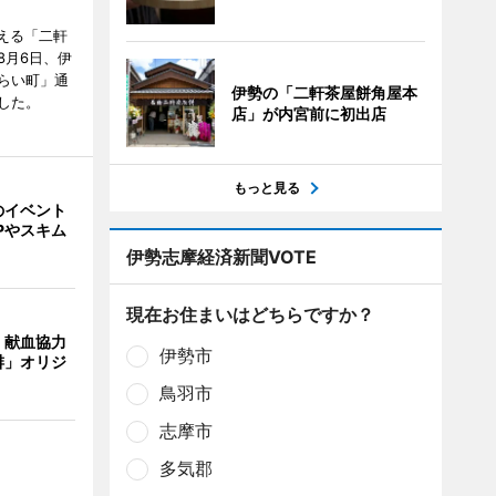
迎える「二軒
8月6日、伊
らい町」通
伊勢の「二軒茶屋餅角屋本
した。
店」が内宮前に初出店
もっと見る
のイベント
Pやスキム
伊勢志摩経済新聞VOTE
現在お住まいはどちらですか？
、献血協力
伊勢市
琲」オリジ
鳥羽市
志摩市
多気郡