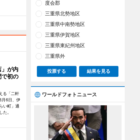
度会郡
三重県北勢地区
三重県中南勢地区
三重県伊賀地区
三重県東紀州地区
三重県外
店」が内
投票する
結果を見る
間で初の
迎える「二軒
ワールドフォトニュース
8月6日、伊
らい町」通
した。