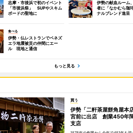
志摩・市後浜で初のイベント
伊勢の献血ルーム
「市後浜祭」 SUPやスキム
者に「なかむら珈
ボードの聖地に
ナルブレンド進呈
食べる
伊勢・仏レストランでベネズ
エラ地震被災の仲間にエー
ル 現地と通信
もっと見る
買う
伊勢「二軒茶屋餅角屋本
宮前に出店 創業450年
支店
1575年の創業から今年で451年を