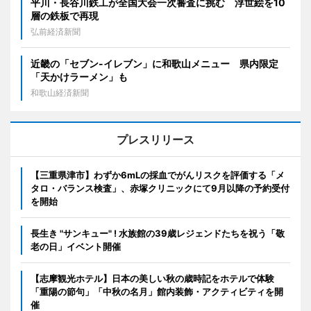
平川・長谷川鉄工が全国大会一次審査に挑む 浮世絵を10
層の鉄板で再現
弘前経済新聞
近畿の「セブン-イレブン」に和歌山メニュー 県内限定
「天かけラーメン」も
和歌山経済新聞
プレスリリース
【三重県津市】わずか6mLの採血でがんリスクを評価する「メ
タロ・バランス検査」、赤塚クリニックにて9月以降の予約受付
を開始
長生き "サンキュー" ! 水族館の39歳レジェンドたちを祝う「敬
老の日」イベント開催
【志摩観光ホテル】日本の美しい秋の歳時記をホテルで体験
「重陽の節句」「中秋の名月」館内装飾・アクティビティを開
催