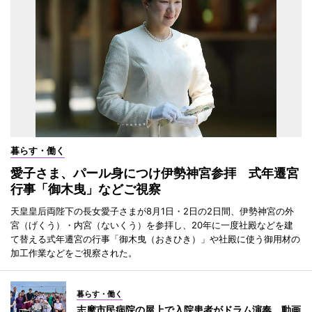
暮らす・働く
愛子さま、パール身につけ伊勢神宮参拝 式年遷宮
行事「御木曳」などご視察
天皇皇后両陛下の長女愛子さまが8月1日・2日の2日間、伊勢神宮の外
宮（げくう）・内宮（ないくう）を参拝し、20年に一度社殿などを建
て替える式年遷宮の行事「御木曳（おきひき）」や社殿に使う御用材の
加工作業などをご視察された。
暮らす・働く
志摩市民病院の屋上で入院患者がドラム演奏 動画