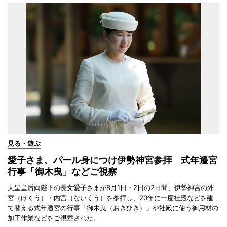
見る・遊ぶ
愛子さま、パール身につけ伊勢神宮参拝 式年遷宮
行事「御木曳」などご視察
天皇皇后両陛下の長女愛子さまが8月1日・2日の2日間、伊勢神宮の外
宮（げくう）・内宮（ないくう）を参拝し、20年に一度社殿などを建
て替える式年遷宮の行事「御木曳（おきひき）」や社殿に使う御用材の
加工作業などをご視察された。