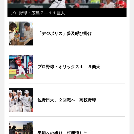
プロ野球・広島７―１１巨人
「デジポリス」普及呼び掛け
プロ野球・オリックス１―３楽天
佐野日大、２回戦へ 高校野球
平和への祈り、灯籠流しに