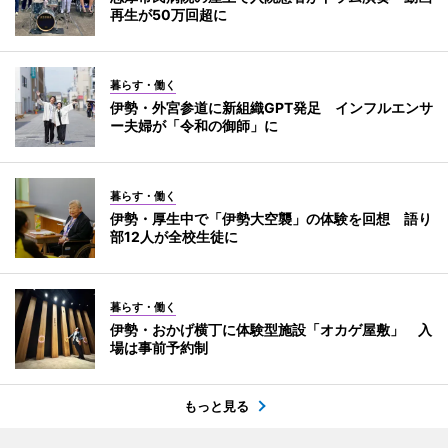
再生が50万回超に
暮らす・働く
伊勢・外宮参道に新組織GPT発足 インフルエンサ
ー夫婦が「令和の御師」に
暮らす・働く
伊勢・厚生中で「伊勢大空襲」の体験を回想 語り
部12人が全校生徒に
暮らす・働く
伊勢・おかげ横丁に体験型施設「オカゲ屋敷」 入
場は事前予約制
もっと見る