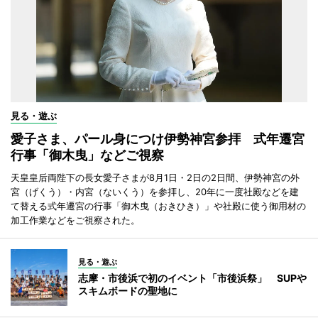
見る・遊ぶ
愛子さま、パール身につけ伊勢神宮参拝 式年遷宮
行事「御木曳」などご視察
天皇皇后両陛下の長女愛子さまが8月1日・2日の2日間、伊勢神宮の外
宮（げくう）・内宮（ないくう）を参拝し、20年に一度社殿などを建
て替える式年遷宮の行事「御木曳（おきひき）」や社殿に使う御用材の
加工作業などをご視察された。
見る・遊ぶ
志摩・市後浜で初のイベント「市後浜祭」 SUPや
スキムボードの聖地に