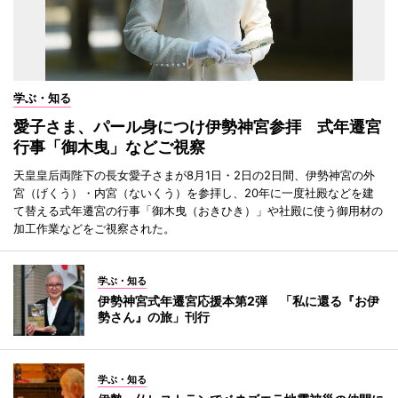
学ぶ・知る
愛子さま、パール身につけ伊勢神宮参拝 式年遷宮
行事「御木曳」などご視察
天皇皇后両陛下の長女愛子さまが8月1日・2日の2日間、伊勢神宮の外
宮（げくう）・内宮（ないくう）を参拝し、20年に一度社殿などを建
て替える式年遷宮の行事「御木曳（おきひき）」や社殿に使う御用材の
加工作業などをご視察された。
学ぶ・知る
伊勢神宮式年遷宮応援本第2弾 「私に還る『お伊
勢さん』の旅」刊行
学ぶ・知る