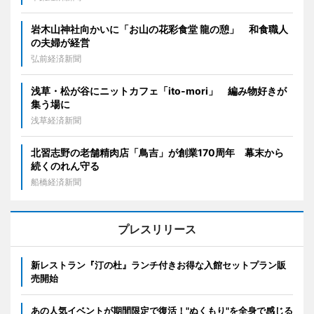
岩木山神社向かいに「お山の花彩食堂 龍の憩」 和食職人
の夫婦が経営
弘前経済新聞
浅草・松が谷にニットカフェ「ito-mori」 編み物好きが
集う場に
浅草経済新聞
北習志野の老舗精肉店「鳥吉」が創業170周年 幕末から
続くのれん守る
船橋経済新聞
プレスリリース
新レストラン『汀の杜』ランチ付きお得な入館セットプラン販
売開始
あの人気イベントが期間限定で復活！"ぬくもり"を全身で感じる