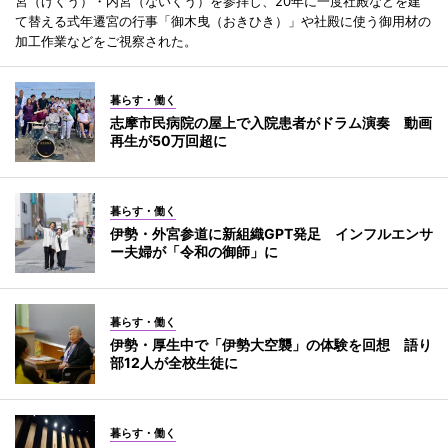
宮（げくう）・内宮（ないくう）を参拝し、20年に一度社殿などを建
て替える式年遷宮の行事「御木曳（おきひき）」や社殿に使う御用材の
加工作業などをご視察された。
暮らす・働く
志摩市民病院の屋上で入院患者がドラム演奏 動画
再生が50万回超に
暮らす・働く
伊勢・外宮参道に新組織GPT発足 インフルエンサ
ー夫婦が「令和の御師」に
暮らす・働く
伊勢・厚生中で「伊勢大空襲」の体験を回想 語り
部12人が全校生徒に
暮らす・働く