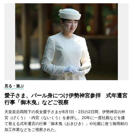
見る・遊ぶ
愛子さま、パール身につけ伊勢神宮参拝 式年遷宮
行事「御木曳」などご視察
天皇皇后両陛下の長女愛子さまが8月1日・2日の2日間、伊勢神宮の外
宮（げくう）・内宮（ないくう）を参拝し、20年に一度社殿などを建
て替える式年遷宮の行事「御木曳（おきひき）」や社殿に使う御用材の
加工作業などをご視察された。