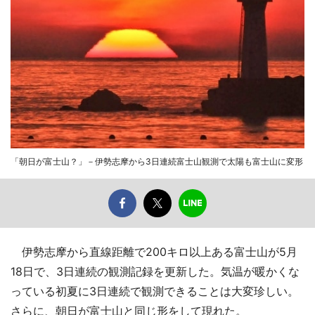
「朝日が富士山？」－伊勢志摩から3日連続富士山観測で太陽も富士山に変形
伊勢志摩から直線距離で200キロ以上ある富士山が5月
18日で、3日連続の観測記録を更新した。気温が暖かくな
っている初夏に3日連続で観測できることは大変珍しい。
さらに、朝日が富士山と同じ形をして現れた。