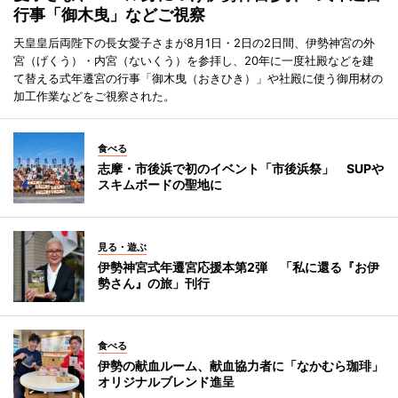
行事「御木曳」などご視察
天皇皇后両陛下の長女愛子さまが8月1日・2日の2日間、伊勢神宮の外
宮（げくう）・内宮（ないくう）を参拝し、20年に一度社殿などを建
て替える式年遷宮の行事「御木曳（おきひき）」や社殿に使う御用材の
加工作業などをご視察された。
食べる
志摩・市後浜で初のイベント「市後浜祭」 SUPや
スキムボードの聖地に
見る・遊ぶ
伊勢神宮式年遷宮応援本第2弾 「私に還る『お伊
勢さん』の旅」刊行
食べる
伊勢の献血ルーム、献血協力者に「なかむら珈琲」
オリジナルブレンド進呈