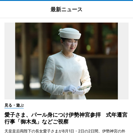
最新ニュース
見る・遊ぶ
愛子さま、パール身につけ伊勢神宮参拝 式年遷宮
行事「御木曳」などご視察
天皇皇后両陛下の長女愛子さまが8月1日・2日の2日間、伊勢神宮の外