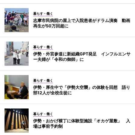
暮らす・働く
志摩市民病院の屋上で入院患者がドラム演奏 動画
再生が50万回超に
暮らす・働く
伊勢・外宮参道に新組織GPT発足 インフルエンサ
ー夫婦が「令和の御師」に
暮らす・働く
伊勢・厚生中で「伊勢大空襲」の体験を回想 語り
部12人が全校生徒に
暮らす・働く
伊勢・おかげ横丁に体験型施設「オカゲ屋敷」 入
場は事前予約制