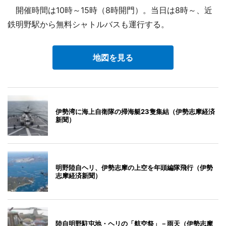
開催時間は10時～15時（8時開門）。当日は8時～、近
鉄明野駅から無料シャトルバスも運行する。
地図を見る
伊勢湾に海上自衛隊の掃海艇23隻集結（伊勢志摩経済
新聞）
明野陸自ヘリ、伊勢志摩の上空を年頭編隊飛行（伊勢
志摩経済新聞）
陸自明野駐屯地・ヘリの「航空祭」－雨天（伊勢志摩