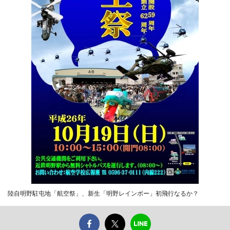
陸自明野駐屯地「航空祭」、新生「明野レインボー」初飛行なるか？