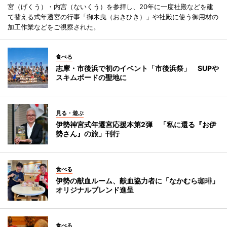
宮（げくう）・内宮（ないくう）を参拝し、20年に一度社殿などを建
て替える式年遷宮の行事「御木曳（おきひき）」や社殿に使う御用材の
加工作業などをご視察された。
食べる
志摩・市後浜で初のイベント「市後浜祭」 SUPや
スキムボードの聖地に
見る・遊ぶ
伊勢神宮式年遷宮応援本第2弾 「私に還る『お伊
勢さん』の旅」刊行
食べる
伊勢の献血ルーム、献血協力者に「なかむら珈琲」
オリジナルブレンド進呈
食べる