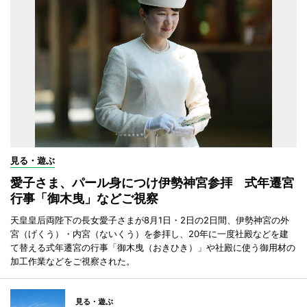
見る・遊ぶ
愛子さま、パール身につけ伊勢神宮参拝 式年遷宮
行事「御木曳」などご視察
天皇皇后両陛下の長女愛子さまが8月1日・2日の2日間、伊勢神宮の外
宮（げくう）・内宮（ないくう）を参拝し、20年に一度社殿などを建
て替える式年遷宮の行事「御木曳（おきひき）」や社殿に使う御用材の
加工作業などをご視察された。
見る・遊ぶ