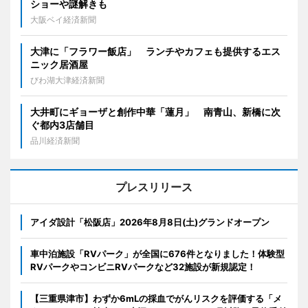
ショーや謎解きも
大阪ベイ経済新聞
大津に「フラワー飯店」 ランチやカフェも提供するエス
ニック居酒屋
びわ湖大津経済新聞
大井町にギョーザと創作中華「蓮月」 南青山、新橋に次
ぐ都内3店舗目
品川経済新聞
プレスリリース
アイダ設計「松阪店」2026年8月8日(土)グランドオープン
車中泊施設「RVパーク」が全国に676件となりました！体験型
RVパークやコンビニRVパークなど32施設が新規認定！
【三重県津市】わずか6mLの採血でがんリスクを評価する「メ