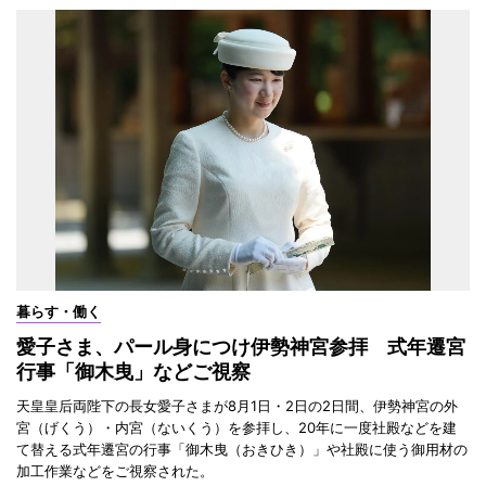
暮らす・働く
愛子さま、パール身につけ伊勢神宮参拝 式年遷宮
行事「御木曳」などご視察
天皇皇后両陛下の長女愛子さまが8月1日・2日の2日間、伊勢神宮の外
宮（げくう）・内宮（ないくう）を参拝し、20年に一度社殿などを建
て替える式年遷宮の行事「御木曳（おきひき）」や社殿に使う御用材の
加工作業などをご視察された。