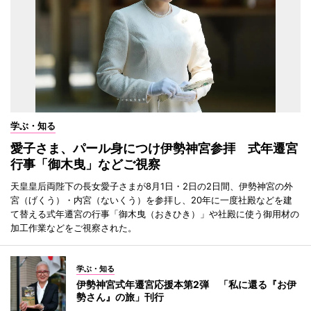
学ぶ・知る
愛子さま、パール身につけ伊勢神宮参拝 式年遷宮
行事「御木曳」などご視察
天皇皇后両陛下の長女愛子さまが8月1日・2日の2日間、伊勢神宮の外
宮（げくう）・内宮（ないくう）を参拝し、20年に一度社殿などを建
て替える式年遷宮の行事「御木曳（おきひき）」や社殿に使う御用材の
加工作業などをご視察された。
学ぶ・知る
伊勢神宮式年遷宮応援本第2弾 「私に還る『お伊
勢さん』の旅」刊行