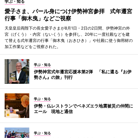
学ぶ・知る
愛子さま、パール身につけ伊勢神宮参拝 式年遷宮
行事「御木曳」などご視察
天皇皇后両陛下の長女愛子さまが8月1日・2日の2日間、伊勢神宮の外
宮（げくう）・内宮（ないくう）を参拝し、20年に一度社殿などを建
て替える式年遷宮の行事「御木曳（おきひき）」や社殿に使う御用材の
加工作業などをご視察された。
学ぶ・知る
伊勢神宮式年遷宮応援本第2弾 「私に還る『お伊
勢さん』の旅」刊行
学ぶ・知る
伊勢・仏レストランでベネズエラ地震被災の仲間に
エール 現地と通信
学ぶ・知る