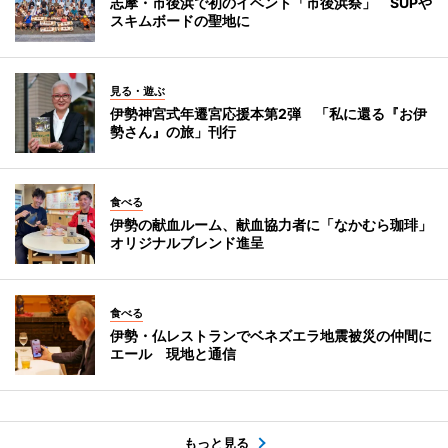
志摩・市後浜で初のイベント「市後浜祭」 SUPや
スキムボードの聖地に
見る・遊ぶ
伊勢神宮式年遷宮応援本第2弾 「私に還る『お伊
勢さん』の旅」刊行
食べる
伊勢の献血ルーム、献血協力者に「なかむら珈琲」
オリジナルブレンド進呈
食べる
伊勢・仏レストランでベネズエラ地震被災の仲間に
エール 現地と通信
もっと見る