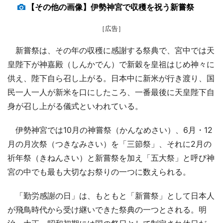
【その他の画像】伊勢神宮で収穫を祝う新嘗祭
［広告］
新嘗祭は、その年の収穫に感謝する祭典で、宮中では天
皇陛下が神嘉殿（しんかでん）で新穀を皇祖はじめ神々に
供え、陛下自ら召し上がる。日本中に新米が行き渡り、国
民一人一人が新米を口にしたころ、一番最後に天皇陛下自
身が召し上がる儀式といわれている。
伊勢神宮では10月の神嘗祭（かんなめさい）、6月・12
月の月次祭（つきなみさい）を「三節祭」、それに2月の
祈年祭（きねんさい）と新嘗祭を加え「五大祭」と呼び神
宮の中でも最も大切なお祭りの一つに数えられる。
「勤労感謝の日」は、もともと「新嘗祭」として日本人
が飛鳥時代から受け継いできた祭典の一つとされる。明