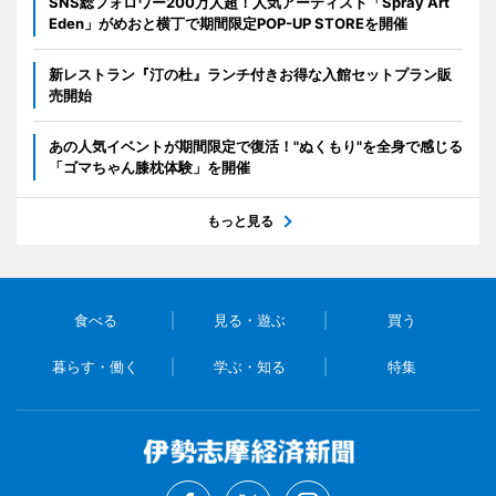
SNS総フォロワー200万人超！人気アーティスト「Spray Art
Eden」がめおと横丁で期間限定POP-UP STOREを開催
新レストラン『汀の杜』ランチ付きお得な入館セットプラン販
売開始
あの人気イベントが期間限定で復活！"ぬくもり"を全身で感じる
「ゴマちゃん膝枕体験」を開催
もっと見る
食べる
見る・遊ぶ
買う
暮らす・働く
学ぶ・知る
特集