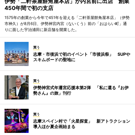
伊勢「二軒茶屋餅角屋本店」が内宮前に出店 創業
450年間で初の支店
1575年の創業から今年で451年を迎える「二軒茶屋餅角屋本店」（伊勢
市神久）が8月6日、伊勢神宮内宮（ないくう）前の「おはらい町」通
りに面した宇治浦田に新店舗を開業した。
買う
志摩・市後浜で初のイベント「市後浜祭」 SUPや
スキムボードの聖地に
買う
伊勢神宮式年遷宮応援本第2弾 「私に還る『お伊
勢さん』の旅」刊行
買う
志摩スペイン村で「火星探査」 新アトラクション
導入ほか夏企画始まる