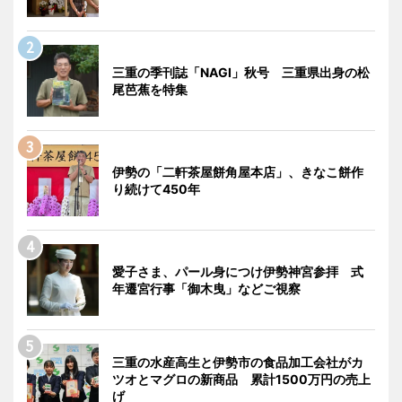
三重の季刊誌「NAGI」秋号 三重県出身の松
尾芭蕉を特集
伊勢の「二軒茶屋餅角屋本店」、きなこ餅作
り続けて450年
愛子さま、パール身につけ伊勢神宮参拝 式
年遷宮行事「御木曳」などご視察
三重の水産高生と伊勢市の食品加工会社がカ
ツオとマグロの新商品 累計1500万円の売上
げ