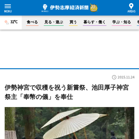
32°C
食べる
見る・遊ぶ
買う
暮らす・働く
学ぶ・知る
2015.11.24
伊勢神宮で収穫を祝う新嘗祭、池田厚子神宮
祭主「奉幣の儀」を奉仕