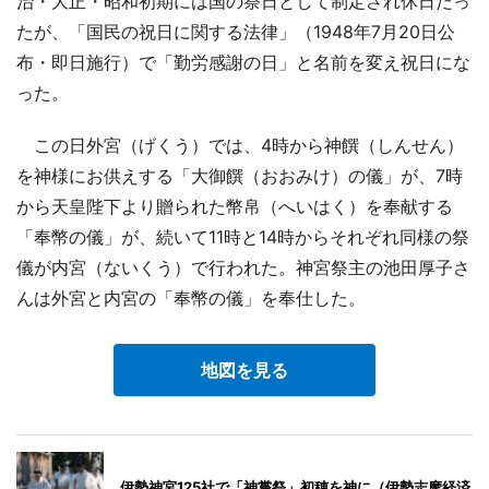
治・大正・昭和初期には国の祭日として制定され休日だっ
たが、「国民の祝日に関する法律」（1948年7月20日公
布・即日施行）で「勤労感謝の日」と名前を変え祝日にな
った。
この日外宮（げくう）では、4時から神饌（しんせん）
を神様にお供えする「大御饌（おおみけ）の儀」が、7時
から天皇陛下より贈られた幣帛（へいはく）を奉献する
「奉幣の儀」が、続いて11時と14時からそれぞれ同様の祭
儀が内宮（ないくう）で行われた。神宮祭主の池田厚子さ
んは外宮と内宮の「奉幣の儀」を奉仕した。
地図を見る
伊勢神宮125社で「神嘗祭」初穂を神に（伊勢志摩経済