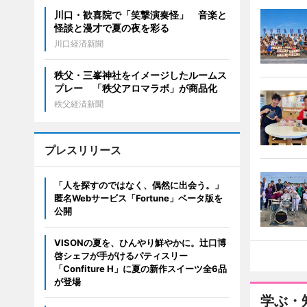
川口・歓喜院で「笑撃演奏怪」 音楽と
怪談と漫才で夏の夜を彩る
川口経済新聞
秩父・三峯神社をイメージしたルームス
プレー 「秩父アロマラボ」が商品化
秩父経済新聞
プレスリリース
「人を探すのではなく、偶然に出会う。」
匿名Webサービス「Fortune」ベータ版を
公開
VISONの夏を、ひんやり鮮やかに。辻口博
啓シェフが手がけるパティスリー
「Confiture H」に夏の新作スイーツ全6品
が登場
学ぶ・