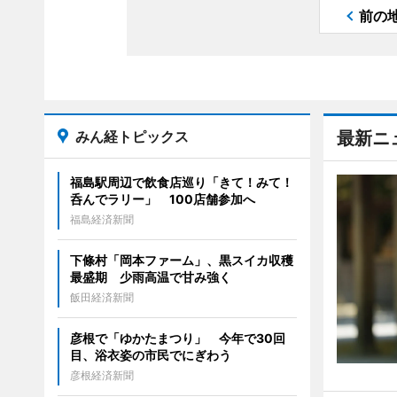
前の
みん経トピックス
最新ニ
福島駅周辺で飲食店巡り「きて！みて！
呑んでラリー」 100店舗参加へ
福島経済新聞
下條村「岡本ファーム」、黒スイカ収穫
最盛期 少雨高温で甘み強く
飯田経済新聞
彦根で「ゆかたまつり」 今年で30回
目、浴衣姿の市民でにぎわう
彦根経済新聞