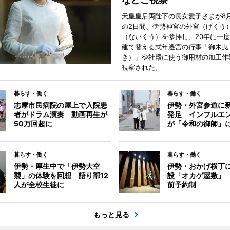
天皇皇后両陛下の長女愛子さまが8月
の2日間、伊勢神宮の外宮（げくう
（ないくう）を参拝し、20年に一
建て替える式年遷宮の行事「御木曳
き）」や社殿に使う御用材の加工作
視察された。
暮らす・働く
暮らす・働く
志摩市民病院の屋上で入院患
伊勢・外宮参道に新
者がドラム演奏 動画再生が
発足 インフルエ
50万回超に
が「令和の御師」
暮らす・働く
暮らす・働く
伊勢・厚生中で「伊勢大空
伊勢・おかげ横丁
襲」の体験を回想 語り部12
設「オカゲ屋敷」
人が全校生徒に
前予約制
もっと見る