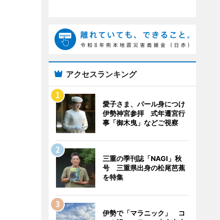
アクセスランキング
愛子さま、パール身につけ
伊勢神宮参拝 式年遷宮行
事「御木曳」などご視察
三重の季刊誌「NAGI」秋
号 三重県出身の松尾芭蕉
を特集
伊勢で「マラニック」 コ