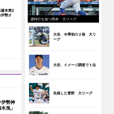
応援本第2
お伊勢さ
適時打を放つ岡本 大リーグ
大谷、今季初の２発 大リ
ーグ
大谷、イメージ調査で１位
先発した菅野 大リーグ
け伊勢神
御木曳」