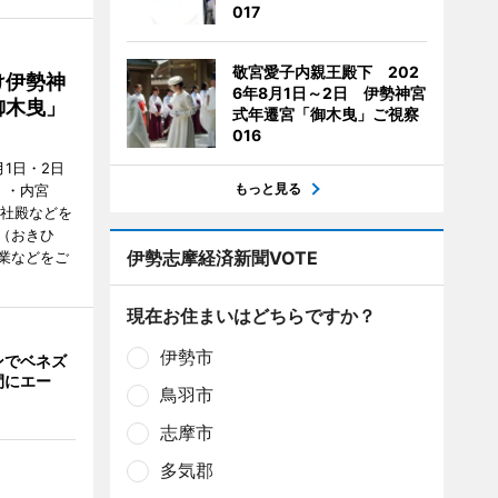
017
敬宮愛子内親王殿下 202
け伊勢神
6年8月1日～2日 伊勢神宮
御木曳」
式年遷宮「御木曳」ご視察
016
1日・2日
もっと見る
）・内宮
度社殿などを
（おきひ
伊勢志摩経済新聞VOTE
業などをご
現在お住まいはどちらですか？
伊勢市
ンでベネズ
間にエー
鳥羽市
志摩市
多気郡