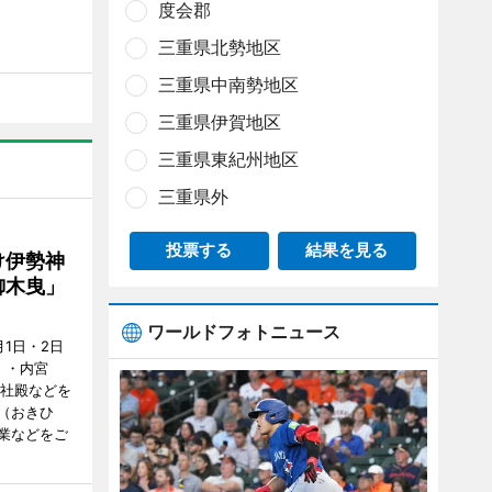
度会郡
三重県北勢地区
三重県中南勢地区
三重県伊賀地区
三重県東紀州地区
三重県外
投票する
結果を見る
け伊勢神
御木曳」
ワールドフォトニュース
1日・2日
）・内宮
度社殿などを
（おきひ
業などをご