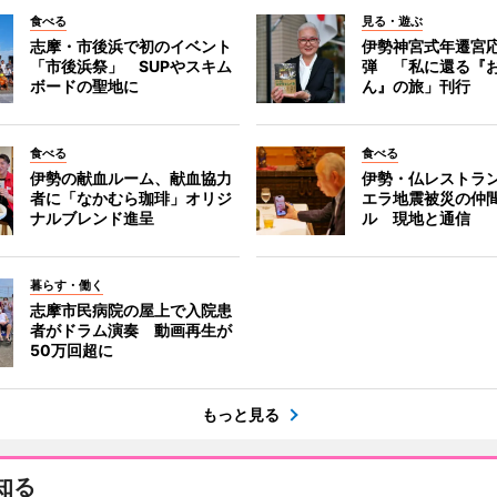
食べる
見る・遊ぶ
志摩・市後浜で初のイベント
伊勢神宮式年遷宮
「市後浜祭」 SUPやスキム
弾 「私に還る『
ボードの聖地に
ん』の旅」刊行
食べる
食べる
伊勢の献血ルーム、献血協力
伊勢・仏レストラ
者に「なかむら珈琲」オリジ
エラ地震被災の仲
ナルブレンド進呈
ル 現地と通信
暮らす・働く
志摩市民病院の屋上で入院患
者がドラム演奏 動画再生が
50万回超に
もっと見る
知る