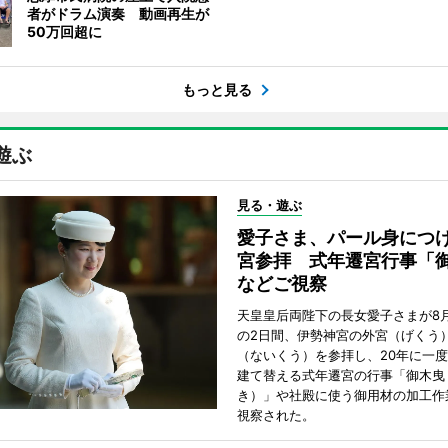
者がドラム演奏 動画再生が
50万回超に
もっと見る
遊ぶ
見る・遊ぶ
愛子さま、パール身につ
宮参拝 式年遷宮行事「
などご視察
天皇皇后両陛下の長女愛子さまが8月
の2日間、伊勢神宮の外宮（げくう
（ないくう）を参拝し、20年に一
建て替える式年遷宮の行事「御木曳
き）」や社殿に使う御用材の加工作
視察された。