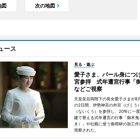
地図
次の地図
ュース
見る・遊ぶ
愛子さま、パール身につ
宮参拝 式年遷宮行事「
などご視察
天皇皇后両陛下の長女愛子さまが8月
の2日間、伊勢神宮の外宮（げくう
（ないくう）を参拝し、20年に一
建て替える式年遷宮の行事「御木曳
き）」や社殿に使う御用材の加工作
視察された。