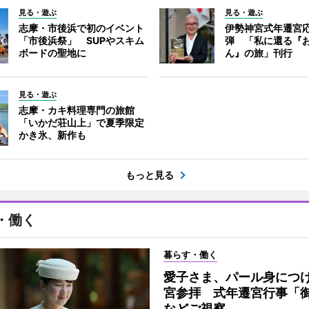
見る・遊ぶ
見る・遊ぶ
志摩・市後浜で初のイベント
伊勢神宮式年遷宮
「市後浜祭」 SUPやスキム
弾 「私に還る『
ボードの聖地に
ん』の旅」刊行
見る・遊ぶ
志摩・カキ料理専門の旅館
「いかだ荘山上」で夏季限定
かき氷、新作も
もっと見る
・働く
暮らす・働く
愛子さま、パール身につ
宮参拝 式年遷宮行事「
などご視察