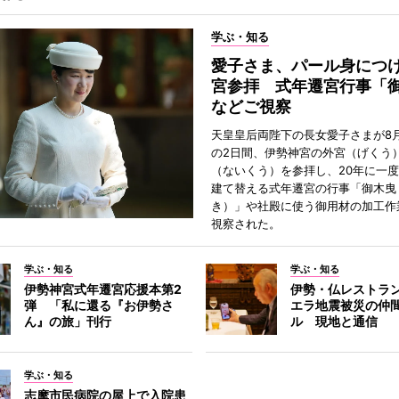
学ぶ・知る
愛子さま、パール身につ
宮参拝 式年遷宮行事「
などご視察
天皇皇后両陛下の長女愛子さまが8月
の2日間、伊勢神宮の外宮（げくう
（ないくう）を参拝し、20年に一
建て替える式年遷宮の行事「御木曳
き）」や社殿に使う御用材の加工作
視察された。
学ぶ・知る
学ぶ・知る
伊勢神宮式年遷宮応援本第2
伊勢・仏レストラ
弾 「私に還る『お伊勢さ
エラ地震被災の仲
ん』の旅」刊行
ル 現地と通信
学ぶ・知る
志摩市民病院の屋上で入院患