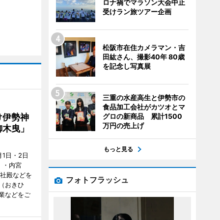
ロナ禍でマラソン大会中止
受けラン旅ツアー企画
松阪市在住カメラマン・吉
田紘さん、撮影40年 80歳
を記念し写真展
三重の水産高生と伊勢市の
食品加工会社がカツオとマ
グロの新商品 累計1500
け伊勢神
万円の売上げ
御木曳」
もっと見る
1日・2日
）・内宮
度社殿などを
フォトフラッシュ
（おきひ
業などをご