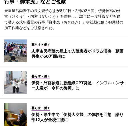
行事「御木曳」などご視察
天皇皇后両陛下の長女愛子さまが8月1日・2日の2日間、伊勢神宮の外
宮（げくう）・内宮（ないくう）を参拝し、20年に一度社殿などを建
て替える式年遷宮の行事「御木曳（おきひき）」や社殿に使う御用材の
加工作業などをご視察された。
暮らす・働く
志摩市民病院の屋上で入院患者がドラム演奏 動画
再生が50万回超に
暮らす・働く
伊勢・外宮参道に新組織GPT発足 インフルエンサ
ー夫婦が「令和の御師」に
暮らす・働く
伊勢・厚生中で「伊勢大空襲」の体験を回想 語り
部12人が全校生徒に