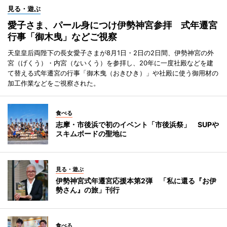
見る・遊ぶ
愛子さま、パール身につけ伊勢神宮参拝 式年遷宮
行事「御木曳」などご視察
天皇皇后両陛下の長女愛子さまが8月1日・2日の2日間、伊勢神宮の外
宮（げくう）・内宮（ないくう）を参拝し、20年に一度社殿などを建
て替える式年遷宮の行事「御木曳（おきひき）」や社殿に使う御用材の
加工作業などをご視察された。
食べる
志摩・市後浜で初のイベント「市後浜祭」 SUPや
スキムボードの聖地に
見る・遊ぶ
伊勢神宮式年遷宮応援本第2弾 「私に還る『お伊
勢さん』の旅」刊行
食べる