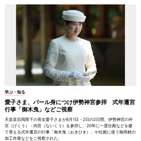
学ぶ・知る
愛子さま、パール身につけ伊勢神宮参拝 式年遷宮
行事「御木曳」などご視察
天皇皇后両陛下の長女愛子さまが8月1日・2日の2日間、伊勢神宮の外
宮（げくう）・内宮（ないくう）を参拝し、20年に一度社殿などを建
て替える式年遷宮の行事「御木曳（おきひき）」や社殿に使う御用材の
加工作業などをご視察された。