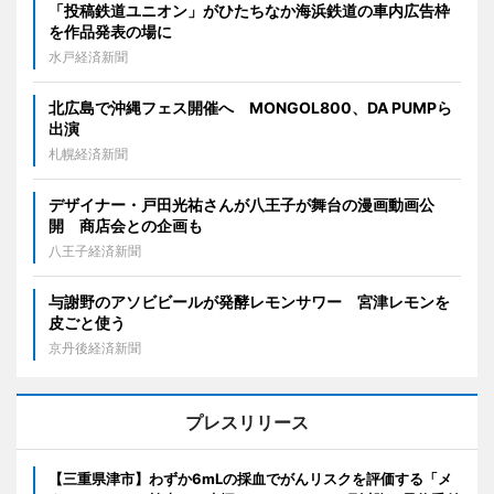
「投稿鉄道ユニオン」がひたちなか海浜鉄道の車内広告枠
を作品発表の場に
水戸経済新聞
北広島で沖縄フェス開催へ MONGOL800、DA PUMPら
出演
札幌経済新聞
デザイナー・戸田光祐さんが八王子が舞台の漫画動画公
開 商店会との企画も
八王子経済新聞
与謝野のアソビビールが発酵レモンサワー 宮津レモンを
皮ごと使う
京丹後経済新聞
プレスリリース
【三重県津市】わずか6mLの採血でがんリスクを評価する「メ