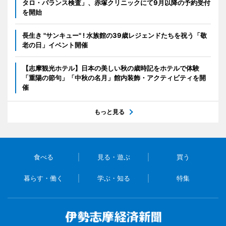
タロ・バランス検査」、赤塚クリニックにて9月以降の予約受付
を開始
長生き "サンキュー" ! 水族館の39歳レジェンドたちを祝う「敬
老の日」イベント開催
【志摩観光ホテル】日本の美しい秋の歳時記をホテルで体験
「重陽の節句」「中秋の名月」館内装飾・アクティビティを開
催
もっと見る
食べる
見る・遊ぶ
買う
暮らす・働く
学ぶ・知る
特集