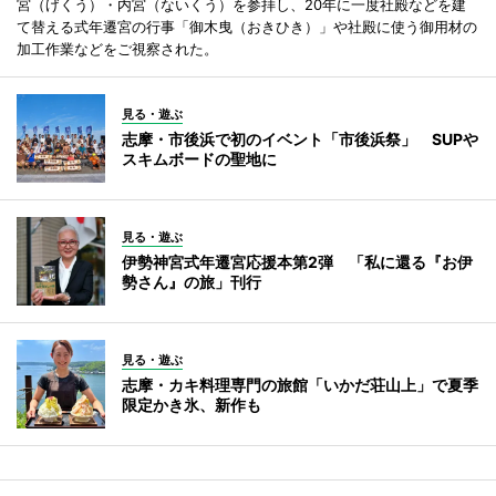
宮（げくう）・内宮（ないくう）を参拝し、20年に一度社殿などを建
て替える式年遷宮の行事「御木曳（おきひき）」や社殿に使う御用材の
加工作業などをご視察された。
見る・遊ぶ
志摩・市後浜で初のイベント「市後浜祭」 SUPや
スキムボードの聖地に
見る・遊ぶ
伊勢神宮式年遷宮応援本第2弾 「私に還る『お伊
勢さん』の旅」刊行
見る・遊ぶ
志摩・カキ料理専門の旅館「いかだ荘山上」で夏季
限定かき氷、新作も