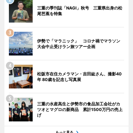
三重の季刊誌「NAGI」秋号 三重県出身の松
尾芭蕉を特集
伊勢で「マラニック」 コロナ禍でマラソン
大会中止受けラン旅ツアー企画
松阪市在住カメラマン・吉田紘さん、撮影40
年 80歳を記念し写真展
三重の水産高生と伊勢市の食品加工会社がカ
ツオとマグロの新商品 累計1500万円の売上
げ
もっと見る