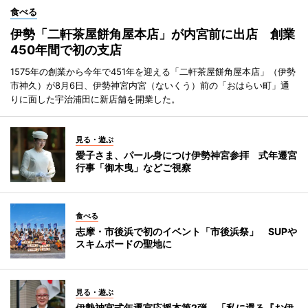
食べる
伊勢「二軒茶屋餅角屋本店」が内宮前に出店 創業
450年間で初の支店
1575年の創業から今年で451年を迎える「二軒茶屋餅角屋本店」（伊勢
市神久）が8月6日、伊勢神宮内宮（ないくう）前の「おはらい町」通
りに面した宇治浦田に新店舗を開業した。
見る・遊ぶ
愛子さま、パール身につけ伊勢神宮参拝 式年遷宮
行事「御木曳」などご視察
食べる
志摩・市後浜で初のイベント「市後浜祭」 SUPや
スキムボードの聖地に
見る・遊ぶ
伊勢神宮式年遷宮応援本第2弾 「私に還る『お伊