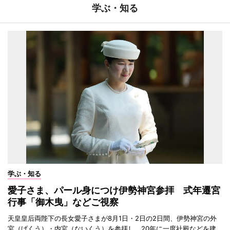
学ぶ・知る
学ぶ・知る
愛子さま、パール身につけ伊勢神宮参拝 式年遷宮
行事「御木曳」などご視察
天皇皇后両陛下の長女愛子さまが8月1日・2日の2日間、伊勢神宮の外
宮（げくう）・内宮（ないくう）を参拝し、20年に一度社殿などを建