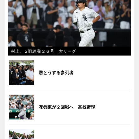
村上、２戦連発２６号 大リーグ
黙とうする参列者
花巻東が２回戦へ 高校野球