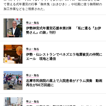
て替える式年遷宮の行事「御木曳（おきひき）」や社殿に使う御用材の
加工作業などをご視察された。
学ぶ・知る
伊勢神宮式年遷宮応援本第2弾 「私に還る『お伊
勢さん』の旅」刊行
学ぶ・知る
伊勢・仏レストランでベネズエラ地震被災の仲間に
エール 現地と通信
学ぶ・知る
志摩市民病院の屋上で入院患者がドラム演奏 動画
再生が50万回超に
学ぶ・知る