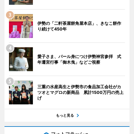
伊勢の「二軒茶屋餅角屋本店」、きなこ餅作
り続けて450年
愛子さま、パール身につけ伊勢神宮参拝 式
年遷宮行事「御木曳」などご視察
三重の水産高生と伊勢市の食品加工会社がカ
ツオとマグロの新商品 累計1500万円の売上
げ
もっと見る
フォトフラッシュ