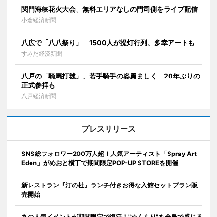
関門海峡花火大会、無料エリアなしの門司側をライブ配信
小倉経済新聞
八広で「八八祭り」 1500人が提灯行列、多幸アートも
すみだ経済新聞
八戸の「騎馬打毬」、若手騎手の姿勇ましく 20年ぶりの
正式参拝も
八戸経済新聞
プレスリリース
SNS総フォロワー200万人超！人気アーティスト「Spray Art
Eden」がめおと横丁で期間限定POP-UP STOREを開催
新レストラン『汀の杜』ランチ付きお得な入館セットプラン販
売開始
あの人気イベントが期間限定で復活！"ぬくもり"を全身で感じる