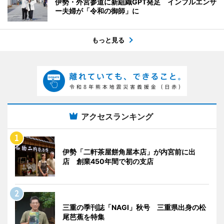
伊勢・外宮参道に新組織GPT発足 インフルエンサ
ー夫婦が「令和の御師」に
もっと見る
アクセスランキング
伊勢「二軒茶屋餅角屋本店」が内宮前に出
店 創業450年間で初の支店
三重の季刊誌「NAGI」秋号 三重県出身の松
尾芭蕉を特集