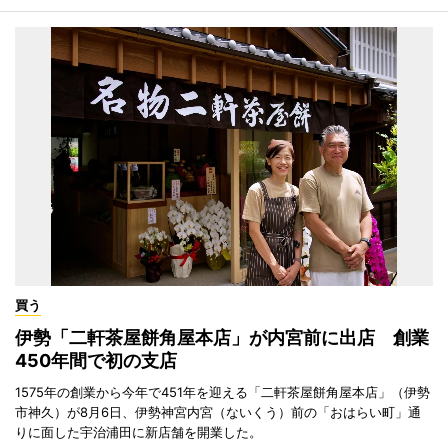
買う
伊勢「二軒茶屋餅角屋本店」が内宮前に出店 創業
450年間で初の支店
1575年の創業から今年で451年を迎える「二軒茶屋餅角屋本店」（伊勢
市神久）が8月6日、伊勢神宮内宮（ないくう）前の「おはらい町」通
りに面した宇治浦田に新店舗を開業した。