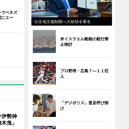
ンでベネズ
間にエー
出生地主義制限へ大統領令署名
米イスラエル船舶の航行禁
止検討
プロ野球・広島７―１１巨
人
「デジポリス」普及呼び掛
け
け伊勢神
御木曳」