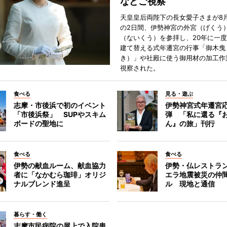
などご視察
天皇皇后両陛下の長女愛子さまが8月
の2日間、伊勢神宮の外宮（げくう
（ないくう）を参拝し、20年に一
建て替える式年遷宮の行事「御木曳
き）」や社殿に使う御用材の加工作
視察された。
食べる
見る・遊ぶ
志摩・市後浜で初のイベント
伊勢神宮式年遷宮
「市後浜祭」 SUPやスキム
弾 「私に還る『
ボードの聖地に
ん』の旅」刊行
食べる
食べる
伊勢の献血ルーム、献血協力
伊勢・仏レストラ
者に「なかむら珈琲」オリジ
エラ地震被災の仲
ナルブレンド進呈
ル 現地と通信
暮らす・働く
志摩市民病院の屋上で入院患