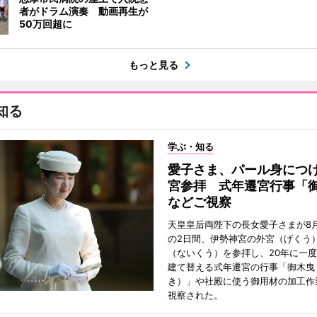
者がドラム演奏 動画再生が
50万回超に
もっと見る
知る
学ぶ・知る
愛子さま、パール身につ
宮参拝 式年遷宮行事「
などご視察
天皇皇后両陛下の長女愛子さまが8月
の2日間、伊勢神宮の外宮（げくう
（ないくう）を参拝し、20年に一
建て替える式年遷宮の行事「御木曳
き）」や社殿に使う御用材の加工作
視察された。