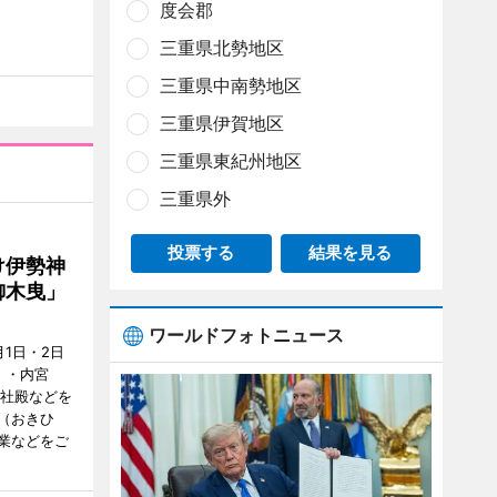
度会郡
三重県北勢地区
三重県中南勢地区
三重県伊賀地区
三重県東紀州地区
三重県外
投票する
結果を見る
け伊勢神
御木曳」
ワールドフォトニュース
1日・2日
）・内宮
度社殿などを
（おきひ
業などをご