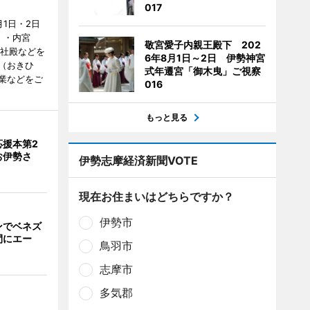
017
1日・2日
）・内宮
敬宮愛子内親王殿下 202
度社殿などを
6年8月1日～2日 伊勢神宮
（おきひ
式年遷宮「御木曳」ご視察
業などをご
016
もっと見る
応援本第2
お伊勢さ
伊勢志摩経済新聞VOTE
現在お住まいはどちらですか？
伊勢市
ンでベネズ
間にエー
鳥羽市
志摩市
多気郡