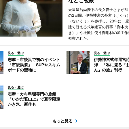
などご視察
天皇皇后両陛下の長女愛子さまが8月
の2日間、伊勢神宮の外宮（げくう
（ないくう）を参拝し、20年に一
建て替える式年遷宮の行事「御木曳
き）」や社殿に使う御用材の加工作
視察された。
見る・遊ぶ
見る・遊ぶ
志摩・市後浜で初のイベント
伊勢神宮式年遷宮
「市後浜祭」 SUPやスキム
弾 「私に還る『
ボードの聖地に
ん』の旅」刊行
見る・遊ぶ
志摩・カキ料理専門の旅館
「いかだ荘山上」で夏季限定
かき氷、新作も
もっと見る