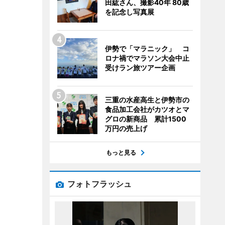
田紘さん、撮影40年 80歳
を記念し写真展
伊勢で「マラニック」 コ
ロナ禍でマラソン大会中止
受けラン旅ツアー企画
三重の水産高生と伊勢市の
食品加工会社がカツオとマ
グロの新商品 累計1500
万円の売上げ
もっと見る
フォトフラッシュ