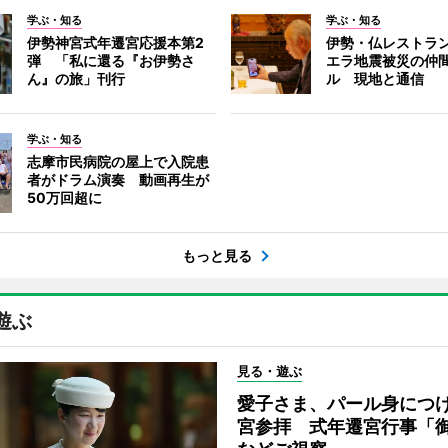
学ぶ・知る
学ぶ・知る
伊勢神宮式年遷宮応援本第2
伊勢・仏レストラ
弾 「私に還る『お伊勢さ
エラ地震被災の仲
ん』の旅」刊行
ル 現地と通信
学ぶ・知る
志摩市民病院の屋上で入院患
者がドラム演奏 動画再生が
50万回超に
もっと見る
遊ぶ
見る・遊ぶ
愛子さま、パール身につ
宮参拝 式年遷宮行事「