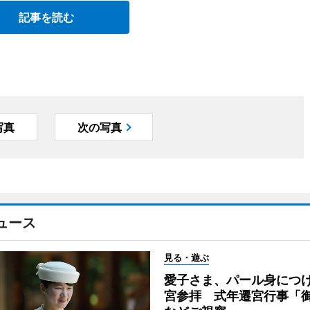
記事を読む
写真
次の写真
ュース
見る・遊ぶ
愛子さま、パール身につ
宮参拝 式年遷宮行事「