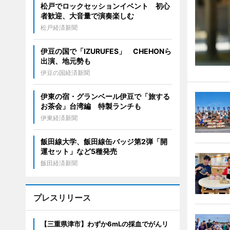
松戸でロックセッションイベント 初心
者歓迎、大音量で演奏楽しむ
松戸経済新聞
伊豆の国で「IZURUFES」 CHEHONら
出演、地元勢も
伊豆の国経済新聞
伊東の宿・グランベール伊豆で「旅する
お茶会」台湾編 特製ランチも
伊東経済新聞
飯田線大学、飯田線缶バッジ第2弾「開
運セット」など5種発売
飯田経済新聞
プレスリリース
【三重県津市】わずか6mLの採血でがんリ