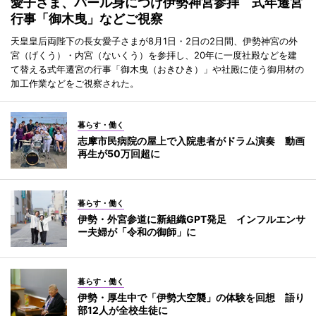
愛子さま、パール身につけ伊勢神宮参拝 式年遷宮
行事「御木曳」などご視察
天皇皇后両陛下の長女愛子さまが8月1日・2日の2日間、伊勢神宮の外
宮（げくう）・内宮（ないくう）を参拝し、20年に一度社殿などを建
て替える式年遷宮の行事「御木曳（おきひき）」や社殿に使う御用材の
加工作業などをご視察された。
暮らす・働く
志摩市民病院の屋上で入院患者がドラム演奏 動画
再生が50万回超に
暮らす・働く
伊勢・外宮参道に新組織GPT発足 インフルエンサ
ー夫婦が「令和の御師」に
暮らす・働く
伊勢・厚生中で「伊勢大空襲」の体験を回想 語り
部12人が全校生徒に