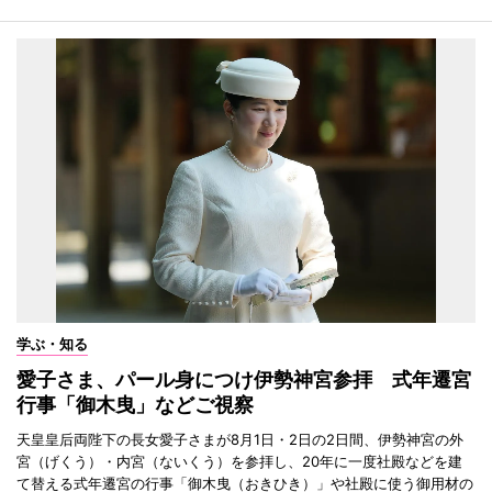
学ぶ・知る
愛子さま、パール身につけ伊勢神宮参拝 式年遷宮
行事「御木曳」などご視察
天皇皇后両陛下の長女愛子さまが8月1日・2日の2日間、伊勢神宮の外
宮（げくう）・内宮（ないくう）を参拝し、20年に一度社殿などを建
て替える式年遷宮の行事「御木曳（おきひき）」や社殿に使う御用材の