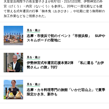
天皇皇后両陛下の長女愛子さまが8月1日・2日の2日間、伊勢神宮の外
宮（げくう）・内宮（ないくう）を参拝し、20年に一度社殿などを建
て替える式年遷宮の行事「御木曳（おきひき）」や社殿に使う御用材の
加工作業などをご視察された。
見る・遊ぶ
志摩・市後浜で初のイベント「市後浜祭」 SUPや
スキムボードの聖地に
見る・遊ぶ
伊勢神宮式年遷宮応援本第2弾 「私に還る『お伊
勢さん』の旅」刊行
見る・遊ぶ
志摩・カキ料理専門の旅館「いかだ荘山上」で夏季
限定かき氷、新作も