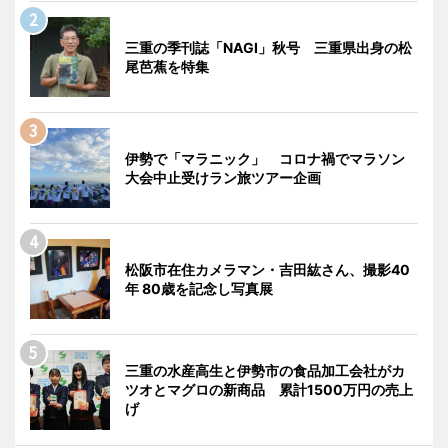
三重の季刊誌「NAGI」秋号 三重県出身の松
尾芭蕉を特集
伊勢で「マラニック」 コロナ禍でマラソン
大会中止受けラン旅ツアー企画
松阪市在住カメラマン・吉田紘さん、撮影40
年 80歳を記念し写真展
三重の水産高生と伊勢市の食品加工会社がカ
ツオとマグロの新商品 累計1500万円の売上
げ