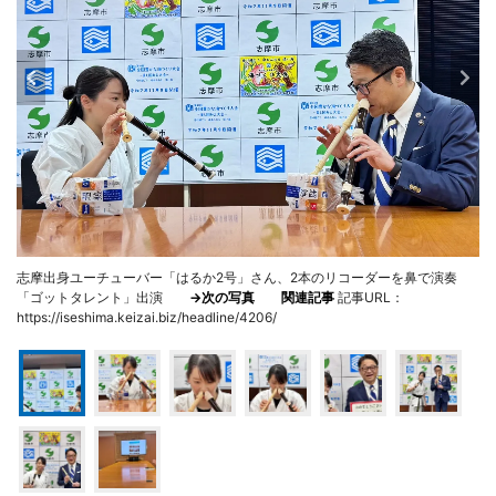
志摩出身ユーチューバー「はるか2号」さん、2本のリコーダーを鼻で演奏
「ゴットタレント」出演
→次の写真
関連記事
記事URL：
https://iseshima.keizai.biz/headline/4206/