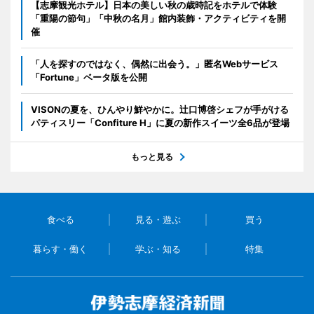
【志摩観光ホテル】日本の美しい秋の歳時記をホテルで体験
「重陽の節句」「中秋の名月」館内装飾・アクティビティを開
催
「人を探すのではなく、偶然に出会う。」匿名Webサービス
「Fortune」ベータ版を公開
VISONの夏を、ひんやり鮮やかに。辻口博啓シェフが手がける
パティスリー「Confiture H」に夏の新作スイーツ全6品が登場
もっと見る
食べる
見る・遊ぶ
買う
暮らす・働く
学ぶ・知る
特集