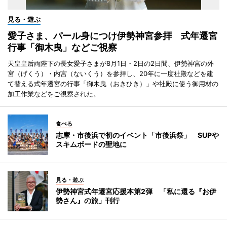
見る・遊ぶ
愛子さま、パール身につけ伊勢神宮参拝 式年遷宮
行事「御木曳」などご視察
天皇皇后両陛下の長女愛子さまが8月1日・2日の2日間、伊勢神宮の外
宮（げくう）・内宮（ないくう）を参拝し、20年に一度社殿などを建
て替える式年遷宮の行事「御木曳（おきひき）」や社殿に使う御用材の
加工作業などをご視察された。
食べる
志摩・市後浜で初のイベント「市後浜祭」 SUPや
スキムボードの聖地に
見る・遊ぶ
伊勢神宮式年遷宮応援本第2弾 「私に還る『お伊
勢さん』の旅」刊行