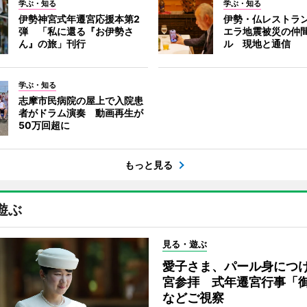
学ぶ・知る
学ぶ・知る
伊勢神宮式年遷宮応援本第2
伊勢・仏レストラ
弾 「私に還る『お伊勢さ
エラ地震被災の仲
ん』の旅」刊行
ル 現地と通信
学ぶ・知る
志摩市民病院の屋上で入院患
者がドラム演奏 動画再生が
50万回超に
もっと見る
遊ぶ
見る・遊ぶ
愛子さま、パール身につ
宮参拝 式年遷宮行事「
などご視察