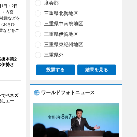
度会郡
1日・2日
）・内宮
三重県北勢地区
度社殿などを
三重県中南勢地区
（おきひ
業などをご
三重県伊賀地区
三重県東紀州地区
三重県外
応援本第2
お伊勢さ
投票する
結果を見る
ワールドフォトニュース
ンでベネズ
間にエー