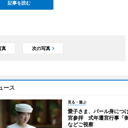
記事を読む
写真
次の写真
ュース
見る・遊ぶ
愛子さま、パール身につ
宮参拝 式年遷宮行事「
などご視察