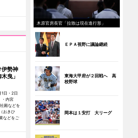
木原官房長官「拉致は現在進行形」
ＥＰＡ視野に議論継続
け伊勢神
御木曳」
東海大甲府が２回戦へ 高
校野球
1日・2日
）・内宮
度社殿などを
（おきひ
岡本は１安打 大リーグ
業などをご