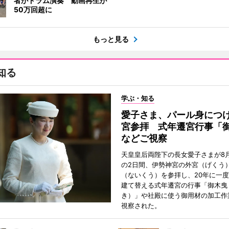
者がドラム演奏 動画再生が
50万回超に
もっと見る
知る
学ぶ・知る
愛子さま、パール身につ
宮参拝 式年遷宮行事「
などご視察
天皇皇后両陛下の長女愛子さまが8月
の2日間、伊勢神宮の外宮（げくう
（ないくう）を参拝し、20年に一
建て替える式年遷宮の行事「御木曳
き）」や社殿に使う御用材の加工作
視察された。