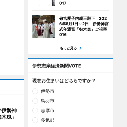
017
敬宮愛子内親王殿下 202
6年8月1日～2日 伊勢神宮
式年遷宮「御木曳」ご視察
016
もっと見る
伊勢志摩経済新聞VOTE
現在お住まいはどちらですか？
伊勢市
鳥羽市
け伊勢神
志摩市
御木曳」
多気郡