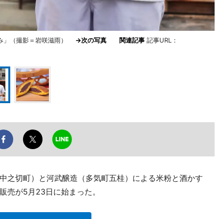
なみ」（撮影＝岩咲滋雨）
→次の写真
関連記事
記事URL：
中之切町）と河武醸造（多気町五桂）による米粉と酒かす
販売が5月23日に始まった。