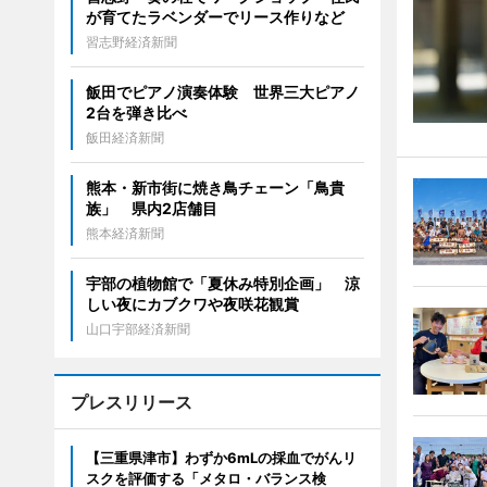
が育てたラベンダーでリース作りなど
習志野経済新聞
飯田でピアノ演奏体験 世界三大ピアノ
2台を弾き比べ
飯田経済新聞
熊本・新市街に焼き鳥チェーン「鳥貴
族」 県内2店舗目
熊本経済新聞
宇部の植物館で「夏休み特別企画」 涼
しい夜にカブクワや夜咲花観賞
山口宇部経済新聞
プレスリリース
【三重県津市】わずか6mLの採血でがんリ
スクを評価する「メタロ・バランス検