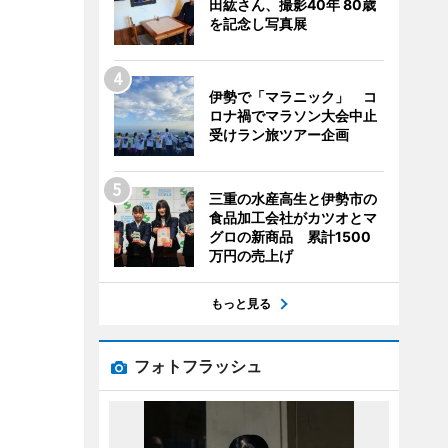
田紘さん、撮影40年 80歳
を記念し写真展
伊勢で「マラニック」 コ
ロナ禍でマラソン大会中止
受けラン旅ツアー企画
三重の水産高生と伊勢市の
食品加工会社がカツオとマ
グロの新商品 累計1500
万円の売上げ
もっと見る
フォトフラッシュ