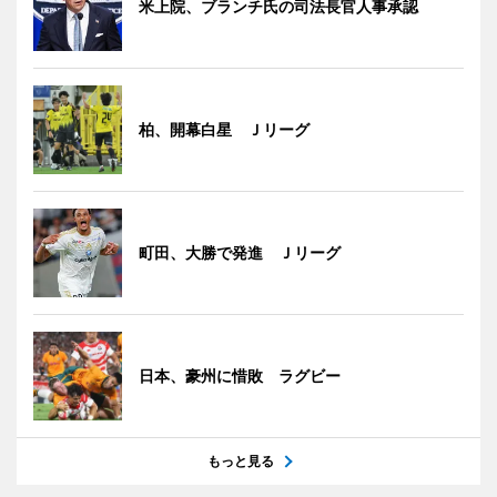
米上院、ブランチ氏の司法長官人事承認
柏、開幕白星 Ｊリーグ
町田、大勝で発進 Ｊリーグ
日本、豪州に惜敗 ラグビー
もっと見る