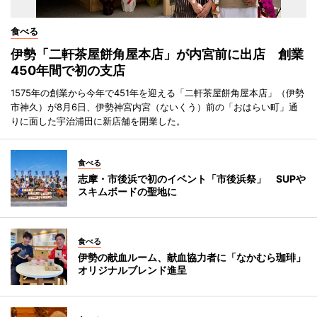
食べる
伊勢「二軒茶屋餅角屋本店」が内宮前に出店 創業
450年間で初の支店
1575年の創業から今年で451年を迎える「二軒茶屋餅角屋本店」（伊勢
市神久）が8月6日、伊勢神宮内宮（ないくう）前の「おはらい町」通
りに面した宇治浦田に新店舗を開業した。
食べる
志摩・市後浜で初のイベント「市後浜祭」 SUPや
スキムボードの聖地に
食べる
伊勢の献血ルーム、献血協力者に「なかむら珈琲」
オリジナルブレンド進呈