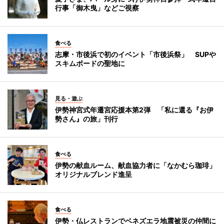
行事「御木曳」などご視察
食べる
志摩・市後浜で初のイベント「市後浜祭」 SUPや
スキムボードの聖地に
見る・遊ぶ
伊勢神宮式年遷宮応援本第2弾 「私に還る『お伊
勢さん』の旅」刊行
食べる
伊勢の献血ルーム、献血協力者に「なかむら珈琲」
オリジナルブレンド進呈
食べる
伊勢・仏レストランでベネズエラ地震被災の仲間に