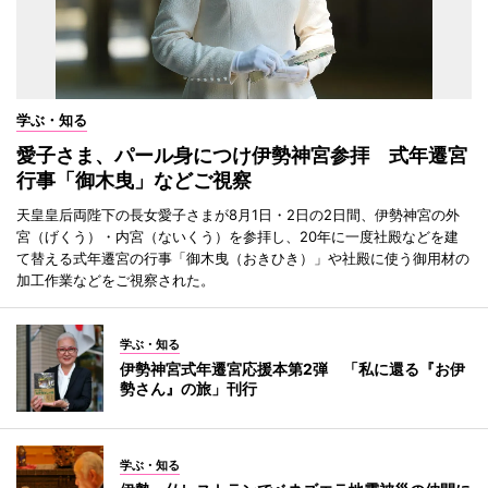
学ぶ・知る
愛子さま、パール身につけ伊勢神宮参拝 式年遷宮
行事「御木曳」などご視察
天皇皇后両陛下の長女愛子さまが8月1日・2日の2日間、伊勢神宮の外
宮（げくう）・内宮（ないくう）を参拝し、20年に一度社殿などを建
て替える式年遷宮の行事「御木曳（おきひき）」や社殿に使う御用材の
加工作業などをご視察された。
学ぶ・知る
伊勢神宮式年遷宮応援本第2弾 「私に還る『お伊
勢さん』の旅」刊行
学ぶ・知る