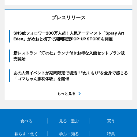
プレスリリース
SNS総フォロワー200万人超！人気アーティスト「Spray Art
Eden」がめおと横丁で期間限定POP-UP STOREを開催
新レストラン『汀の杜』ランチ付きお得な入館セットプラン販
売開始
あの人気イベントが期間限定で復活！"ぬくもり"を全身で感じる
「ゴマちゃん膝枕体験」を開催
もっと見る
食べる
見る・遊ぶ
買う
暮らす・働く
学ぶ・知る
特集