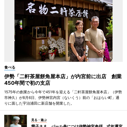
食べる
伊勢「二軒茶屋餅角屋本店」が内宮前に出店 創業
450年間で初の支店
1575年の創業から今年で451年を迎える「二軒茶屋餅角屋本店」（伊勢
市神久）が8月6日、伊勢神宮内宮（ないくう）前の「おはらい町」通
りに面した宇治浦田に新店舗を開業した。
見る・遊ぶ
愛子さま、パール身につけ伊勢神宮参拝 式年遷宮