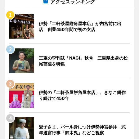
アクセスランキング
伊勢「二軒茶屋餅角屋本店」が内宮前に出
店 創業450年間で初の支店
三重の季刊誌「NAGI」秋号 三重県出身の松
尾芭蕉を特集
伊勢の「二軒茶屋餅角屋本店」、きなこ餅作
り続けて450年
愛子さま、パール身につけ伊勢神宮参拝 式
年遷宮行事「御木曳」などご視察