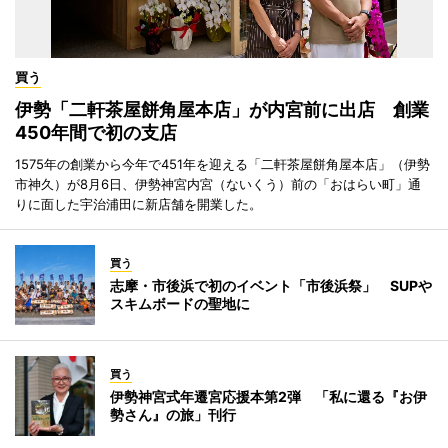
買う
伊勢「二軒茶屋餅角屋本店」が内宮前に出店 創業
450年間で初の支店
1575年の創業から今年で451年を迎える「二軒茶屋餅角屋本店」（伊勢
市神久）が8月6日、伊勢神宮内宮（ないくう）前の「おはらい町」通
りに面した宇治浦田に新店舗を開業した。
買う
志摩・市後浜で初のイベント「市後浜祭」 SUPや
スキムボードの聖地に
買う
伊勢神宮式年遷宮応援本第2弾 「私に還る『お伊
勢さん』の旅」刊行