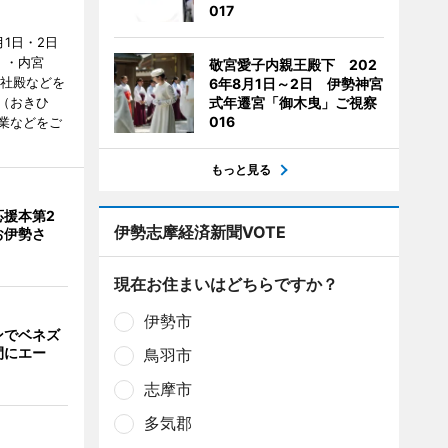
017
1日・2日
）・内宮
敬宮愛子内親王殿下 202
度社殿などを
6年8月1日～2日 伊勢神宮
（おきひ
式年遷宮「御木曳」ご視察
016
業などをご
もっと見る
応援本第2
伊勢志摩経済新聞VOTE
お伊勢さ
現在お住まいはどちらですか？
伊勢市
ンでベネズ
間にエー
鳥羽市
志摩市
多気郡