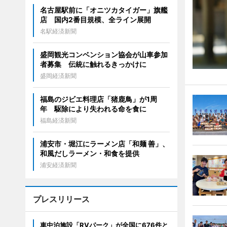
名古屋駅前に「オニツカタイガー」旗艦
店 国内2番目規模、全ライン展開
名駅経済新聞
盛岡観光コンベンション協会が山車参加
者募集 伝統に触れるきっかけに
盛岡経済新聞
福島のジビエ料理店「猪鹿鳥」が1周
年 駆除により失われる命を食に
福島経済新聞
浦安市・堀江にラーメン店「和麺 善」、
和風だしラーメン・和食を提供
浦安経済新聞
プレスリリース
車中泊施設「RVパーク」が全国に676件と