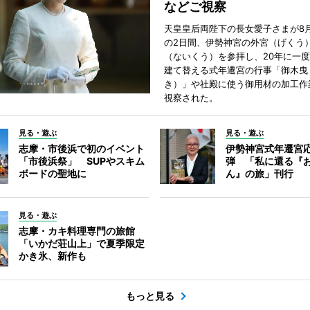
などご視察
天皇皇后両陛下の長女愛子さまが8月
の2日間、伊勢神宮の外宮（げくう
（ないくう）を参拝し、20年に一
建て替える式年遷宮の行事「御木曳
き）」や社殿に使う御用材の加工作
視察された。
見る・遊ぶ
見る・遊ぶ
志摩・市後浜で初のイベント
伊勢神宮式年遷宮
「市後浜祭」 SUPやスキム
弾 「私に還る『
ボードの聖地に
ん』の旅」刊行
見る・遊ぶ
志摩・カキ料理専門の旅館
「いかだ荘山上」で夏季限定
かき氷、新作も
もっと見る