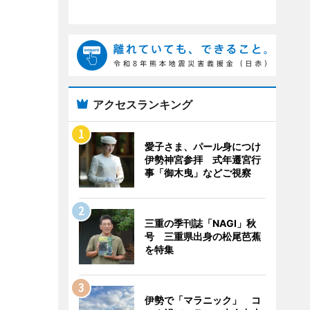
アクセスランキング
愛子さま、パール身につけ
伊勢神宮参拝 式年遷宮行
事「御木曳」などご視察
三重の季刊誌「NAGI」秋
号 三重県出身の松尾芭蕉
を特集
伊勢で「マラニック」 コ