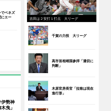
ンでベネズ
間にエー
吉田は２安打１打点 大リーグ
千賀の力投 大リーグ
高市首相靖国参拝「適切に
判断」
木原官房長官「拉致は現在
進行形」
け伊勢神
御木曳」