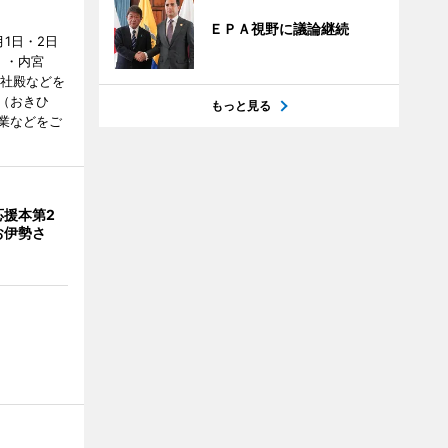
ＥＰＡ視野に議論継続
1日・2日
）・内宮
度社殿などを
（おきひ
もっと見る
業などをご
応援本第2
お伊勢さ