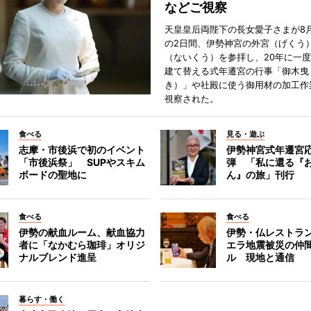
などご視察
天皇皇后両陛下の長女愛子さまが8月
の2日間、伊勢神宮の外宮（げくう
（ないくう）を参拝し、20年に一
建て替える式年遷宮の行事「御木曳
き）」や社殿に使う御用材の加工作
視察された。
食べる
見る・遊ぶ
志摩・市後浜で初のイベント
伊勢神宮式年遷宮
「市後浜祭」 SUPやスキム
弾 「私に還る『
ボードの聖地に
ん』の旅」刊行
食べる
食べる
伊勢の献血ルーム、献血協力
伊勢・仏レストラ
者に「なかむら珈琲」オリジ
エラ地震被災の仲
ナルブレンド進呈
ル 現地と通信
暮らす・働く