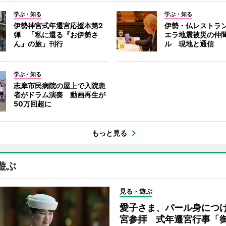
学ぶ・知る
学ぶ・知る
伊勢神宮式年遷宮応援本第2
伊勢・仏レストラ
弾 「私に還る『お伊勢さ
エラ地震被災の仲
ん』の旅」刊行
ル 現地と通信
学ぶ・知る
志摩市民病院の屋上で入院患
者がドラム演奏 動画再生が
50万回超に
もっと見る
遊ぶ
見る・遊ぶ
愛子さま、パール身につ
宮参拝 式年遷宮行事「