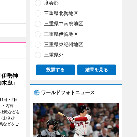
度会郡
三重県北勢地区
三重県中南勢地区
三重県伊賀地区
三重県東紀州地区
三重県外
投票する
結果を見る
け伊勢神
御木曳」
ワールドフォトニュース
1日・2日
）・内宮
度社殿などを
（おきひ
業などをご