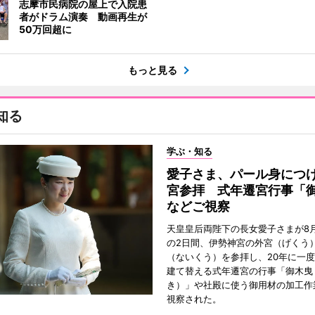
志摩市民病院の屋上で入院患
者がドラム演奏 動画再生が
50万回超に
もっと見る
知る
学ぶ・知る
愛子さま、パール身につ
宮参拝 式年遷宮行事「
などご視察
天皇皇后両陛下の長女愛子さまが8月
の2日間、伊勢神宮の外宮（げくう
（ないくう）を参拝し、20年に一
建て替える式年遷宮の行事「御木曳
き）」や社殿に使う御用材の加工作
視察された。