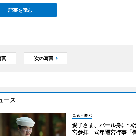
記事を読む
写真
次の写真
ュース
見る・遊ぶ
愛子さま、パール身につ
宮参拝 式年遷宮行事「