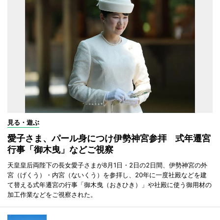
見る・遊ぶ
愛子さま、パール身につけ伊勢神宮参拝 式年遷宮
行事「御木曳」などご視察
天皇皇后両陛下の長女愛子さまが8月1日・2日の2日間、伊勢神宮の外
宮（げくう）・内宮（ないくう）を参拝し、20年に一度社殿などを建
て替える式年遷宮の行事「御木曳（おきひき）」や社殿に使う御用材の
加工作業などをご視察された。