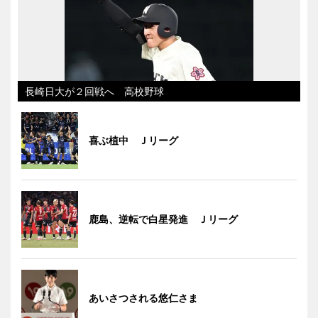
長崎日大が２回戦へ 高校野球
喜ぶ植中 Ｊリーグ
鹿島、逆転で白星発進 Ｊリーグ
あいさつされる悠仁さま