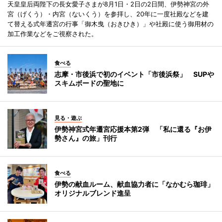
天皇皇后両陛下の長女愛子さまが8月1日・2日の2日間、伊勢神宮の外
宮（げくう）・内宮（ないくう）を参拝し、20年に一度社殿などを建
て替える式年遷宮の行事「御木曳（おきひき）」や社殿に使う御用材の
加工作業などをご視察された。
食べる
志摩・市後浜で初のイベント「市後浜祭」 SUPや
スキムボードの聖地に
見る・遊ぶ
伊勢神宮式年遷宮応援本第2弾 「私に還る『お伊
勢さん』の旅」刊行
食べる
伊勢の献血ルーム、献血協力者に「なかむら珈琲」
オリジナルブレンド進呈