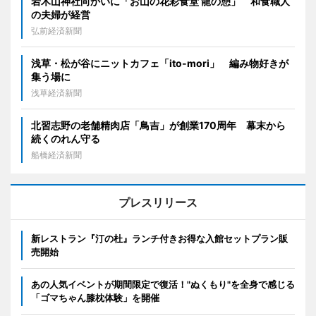
岩木山神社向かいに「お山の花彩食堂 龍の憩」 和食職人
の夫婦が経営
弘前経済新聞
浅草・松が谷にニットカフェ「ito-mori」 編み物好きが
集う場に
浅草経済新聞
北習志野の老舗精肉店「鳥吉」が創業170周年 幕末から
続くのれん守る
船橋経済新聞
プレスリリース
新レストラン『汀の杜』ランチ付きお得な入館セットプラン販
売開始
あの人気イベントが期間限定で復活！"ぬくもり"を全身で感じる
「ゴマちゃん膝枕体験」を開催