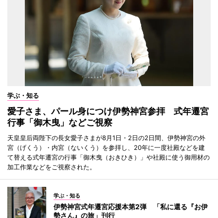
学ぶ・知る
愛子さま、パール身につけ伊勢神宮参拝 式年遷宮
行事「御木曳」などご視察
天皇皇后両陛下の長女愛子さまが8月1日・2日の2日間、伊勢神宮の外
宮（げくう）・内宮（ないくう）を参拝し、20年に一度社殿などを建
て替える式年遷宮の行事「御木曳（おきひき）」や社殿に使う御用材の
加工作業などをご視察された。
学ぶ・知る
伊勢神宮式年遷宮応援本第2弾 「私に還る『お伊
勢さん』の旅」刊行