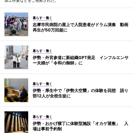
加工作業などをご視察された。
暮らす・働く
志摩市民病院の屋上で入院患者がドラム演奏 動画
再生が50万回超に
暮らす・働く
伊勢・外宮参道に新組織GPT発足 インフルエンサ
ー夫婦が「令和の御師」に
暮らす・働く
伊勢・厚生中で「伊勢大空襲」の体験を回想 語り
部12人が全校生徒に
暮らす・働く
伊勢・おかげ横丁に体験型施設「オカゲ屋敷」 入
場は事前予約制