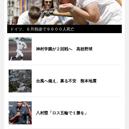
ドイツ、６月熱波で９６００人死亡
神村学園が２回戦へ 高校野球
台風へ備え、募る不安 熊本地震
八村塁「ロス五輪で１勝を」