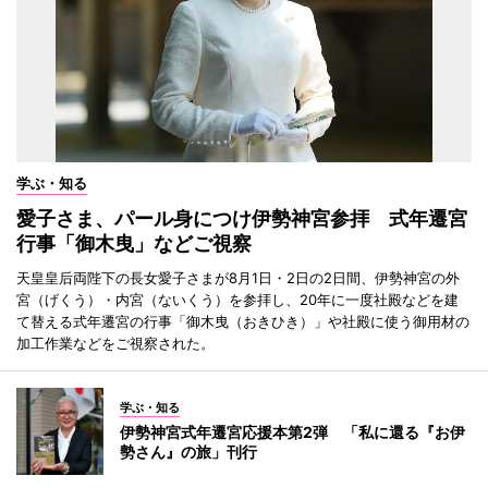
学ぶ・知る
愛子さま、パール身につけ伊勢神宮参拝 式年遷宮
行事「御木曳」などご視察
天皇皇后両陛下の長女愛子さまが8月1日・2日の2日間、伊勢神宮の外
宮（げくう）・内宮（ないくう）を参拝し、20年に一度社殿などを建
て替える式年遷宮の行事「御木曳（おきひき）」や社殿に使う御用材の
加工作業などをご視察された。
学ぶ・知る
伊勢神宮式年遷宮応援本第2弾 「私に還る『お伊
勢さん』の旅」刊行