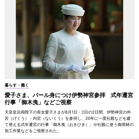
暮らす・働く
愛子さま、パール身につけ伊勢神宮参拝 式年遷宮
行事「御木曳」などご視察
天皇皇后両陛下の長女愛子さまが8月1日・2日の2日間、伊勢神宮の外
宮（げくう）・内宮（ないくう）を参拝し、20年に一度社殿などを建
て替える式年遷宮の行事「御木曳（おきひき）」や社殿に使う御用材の
加工作業などをご視察された。