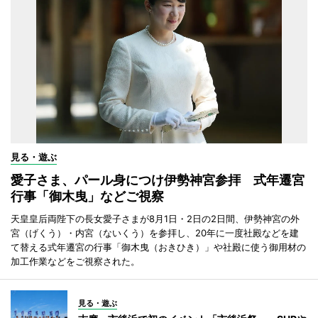
見る・遊ぶ
愛子さま、パール身につけ伊勢神宮参拝 式年遷宮
行事「御木曳」などご視察
天皇皇后両陛下の長女愛子さまが8月1日・2日の2日間、伊勢神宮の外
宮（げくう）・内宮（ないくう）を参拝し、20年に一度社殿などを建
て替える式年遷宮の行事「御木曳（おきひき）」や社殿に使う御用材の
加工作業などをご視察された。
見る・遊ぶ