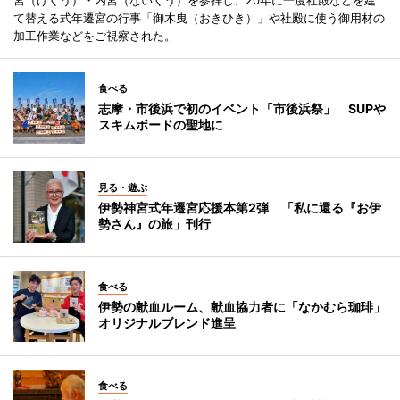
て替える式年遷宮の行事「御木曳（おきひき）」や社殿に使う御用材の
加工作業などをご視察された。
食べる
志摩・市後浜で初のイベント「市後浜祭」 SUPや
スキムボードの聖地に
見る・遊ぶ
伊勢神宮式年遷宮応援本第2弾 「私に還る『お伊
勢さん』の旅」刊行
食べる
伊勢の献血ルーム、献血協力者に「なかむら珈琲」
オリジナルブレンド進呈
食べる