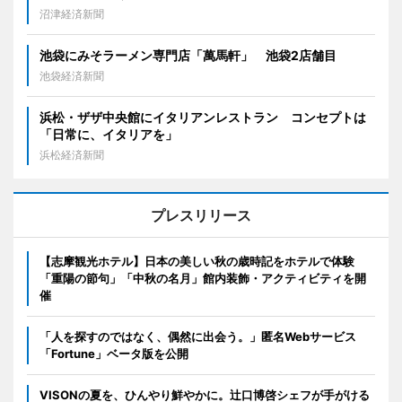
沼津経済新聞
池袋にみそラーメン専門店「萬馬軒」 池袋2店舗目
池袋経済新聞
浜松・ザザ中央館にイタリアンレストラン コンセプトは
「日常に、イタリアを」
浜松経済新聞
プレスリリース
【志摩観光ホテル】日本の美しい秋の歳時記をホテルで体験
「重陽の節句」「中秋の名月」館内装飾・アクティビティを開
催
「人を探すのではなく、偶然に出会う。」匿名Webサービス
「Fortune」ベータ版を公開
VISONの夏を、ひんやり鮮やかに。辻口博啓シェフが手がける