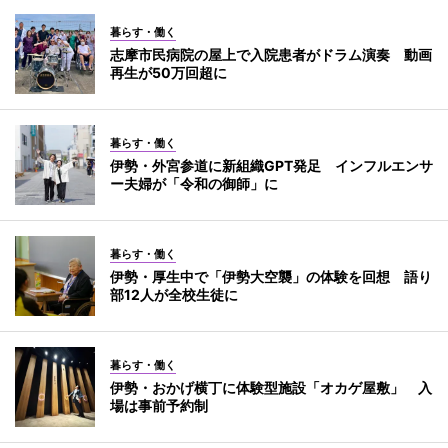
暮らす・働く
志摩市民病院の屋上で入院患者がドラム演奏 動画
再生が50万回超に
暮らす・働く
伊勢・外宮参道に新組織GPT発足 インフルエンサ
ー夫婦が「令和の御師」に
暮らす・働く
伊勢・厚生中で「伊勢大空襲」の体験を回想 語り
部12人が全校生徒に
暮らす・働く
伊勢・おかげ横丁に体験型施設「オカゲ屋敷」 入
場は事前予約制