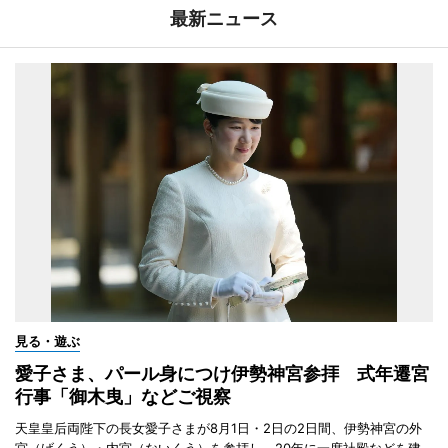
最新ニュース
見る・遊ぶ
愛子さま、パール身につけ伊勢神宮参拝 式年遷宮
行事「御木曳」などご視察
天皇皇后両陛下の長女愛子さまが8月1日・2日の2日間、伊勢神宮の外
宮（げくう）・内宮（ないくう）を参拝し、20年に一度社殿などを建