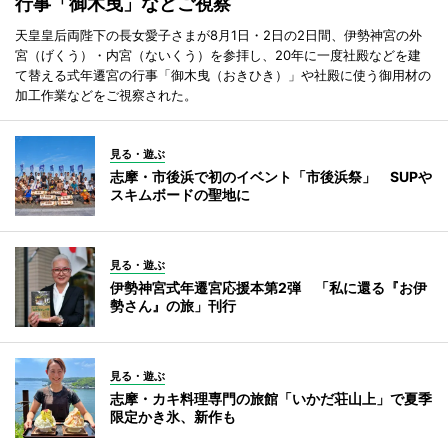
行事「御木曳」などご視察
天皇皇后両陛下の長女愛子さまが8月1日・2日の2日間、伊勢神宮の外
宮（げくう）・内宮（ないくう）を参拝し、20年に一度社殿などを建
て替える式年遷宮の行事「御木曳（おきひき）」や社殿に使う御用材の
加工作業などをご視察された。
見る・遊ぶ
志摩・市後浜で初のイベント「市後浜祭」 SUPや
スキムボードの聖地に
見る・遊ぶ
伊勢神宮式年遷宮応援本第2弾 「私に還る『お伊
勢さん』の旅」刊行
見る・遊ぶ
志摩・カキ料理専門の旅館「いかだ荘山上」で夏季
限定かき氷、新作も