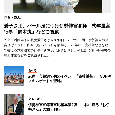
見る・遊ぶ
愛子さま、パール身につけ伊勢神宮参拝 式年遷宮
行事「御木曳」などご視察
天皇皇后両陛下の長女愛子さまが8月1日・2日の2日間、伊勢神宮の外
宮（げくう）・内宮（ないくう）を参拝し、20年に一度社殿などを建
て替える式年遷宮の行事「御木曳（おきひき）」や社殿に使う御用材の
加工作業などをご視察された。
食べる
志摩・市後浜で初のイベント「市後浜祭」 SUPや
スキムボードの聖地に
見る・遊ぶ
伊勢神宮式年遷宮応援本第2弾 「私に還る『お伊
勢さん』の旅」刊行