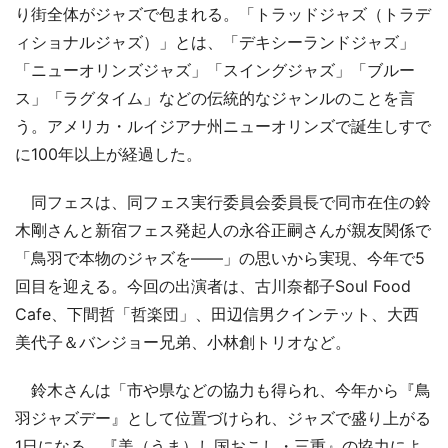
り街全体がジャズで包まれる。「トラッドジャズ（トラデ
ィショナルジャズ）」とは、「デキシーランドジャズ」
「ニューオリンズジャズ」「スイングジャズ」「ブルー
ス」「ラグタイム」などの伝統的なジャンルのことを言
う。アメリカ・ルイジアナ州ニューオリンズで誕生しすで
に100年以上が経過した。
同フェスは、同フェス実行委員会委員長で同市在住の鈴
木剛さんと新宿フェス発起人の永谷正嗣さんが親友関係で
「鳥羽で本物のジャズを――」の思いから実現、今年で5
回目を迎える。今回の出演者は、古川奈都子Soul Food
Cafe、下間哲「哲楽団」、田辺信男クインテット、大西
美代子＆バンジョー兄弟、小林創トリオなど。
鈴木さんは「市や県などの協力も得られ、今年から『鳥
羽ジャズデー』として位置づけられ、ジャズで盛り上がる
1日になる。『美（うま）し国おこし・三重』の協力によ