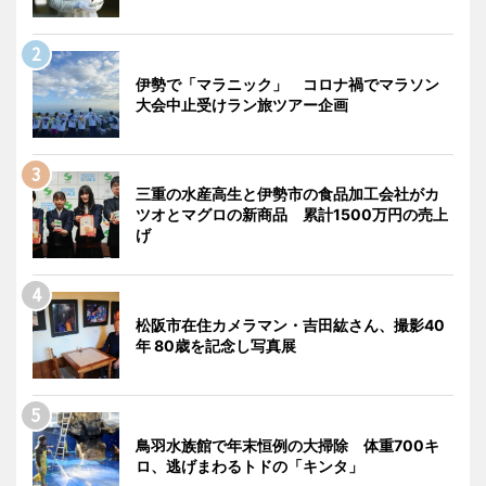
伊勢で「マラニック」 コロナ禍でマラソン
大会中止受けラン旅ツアー企画
三重の水産高生と伊勢市の食品加工会社がカ
ツオとマグロの新商品 累計1500万円の売上
げ
松阪市在住カメラマン・吉田紘さん、撮影40
年 80歳を記念し写真展
鳥羽水族館で年末恒例の大掃除 体重700キ
ロ、逃げまわるトドの「キンタ」