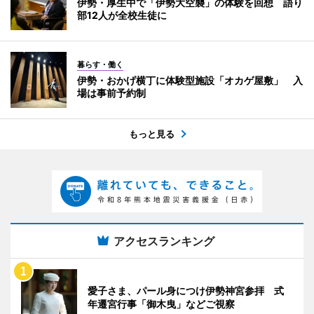
伊勢・厚生中で「伊勢大空襲」の体験を回想 語り
部12人が全校生徒に
暮らす・働く
伊勢・おかげ横丁に体験型施設「オカゲ屋敷」 入
場は事前予約制
もっと見る
アクセスランキング
愛子さま、パール身につけ伊勢神宮参拝 式
年遷宮行事「御木曳」などご視察