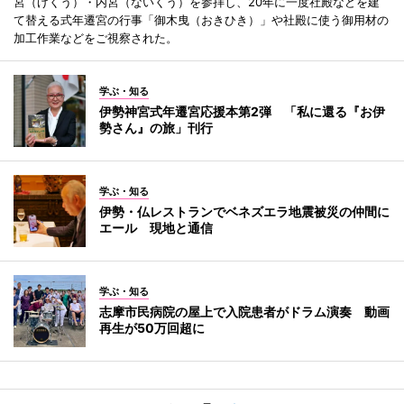
宮（げくう）・内宮（ないくう）を参拝し、20年に一度社殿などを建
て替える式年遷宮の行事「御木曳（おきひき）」や社殿に使う御用材の
加工作業などをご視察された。
学ぶ・知る
伊勢神宮式年遷宮応援本第2弾 「私に還る『お伊
勢さん』の旅」刊行
学ぶ・知る
伊勢・仏レストランでベネズエラ地震被災の仲間に
エール 現地と通信
学ぶ・知る
志摩市民病院の屋上で入院患者がドラム演奏 動画
再生が50万回超に