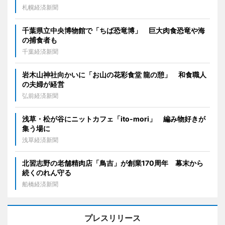
札幌経済新聞
千葉県立中央博物館で「ちば恐竜博」 巨大肉食恐竜や海
の捕食者も
千葉経済新聞
岩木山神社向かいに「お山の花彩食堂 龍の憩」 和食職人
の夫婦が経営
弘前経済新聞
浅草・松が谷にニットカフェ「ito-mori」 編み物好きが
集う場に
浅草経済新聞
北習志野の老舗精肉店「鳥吉」が創業170周年 幕末から
続くのれん守る
船橋経済新聞
プレスリリース