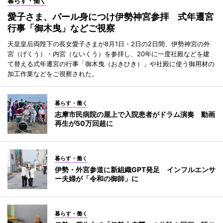
暮らす・働く
愛子さま、パール身につけ伊勢神宮参拝 式年遷宮
行事「御木曳」などご視察
天皇皇后両陛下の長女愛子さまが8月1日・2日の2日間、伊勢神宮の外
宮（げくう）・内宮（ないくう）を参拝し、20年に一度社殿などを建
て替える式年遷宮の行事「御木曳（おきひき）」や社殿に使う御用材の
加工作業などをご視察された。
暮らす・働く
志摩市民病院の屋上で入院患者がドラム演奏 動画
再生が50万回超に
暮らす・働く
伊勢・外宮参道に新組織GPT発足 インフルエンサ
ー夫婦が「令和の御師」に
暮らす・働く