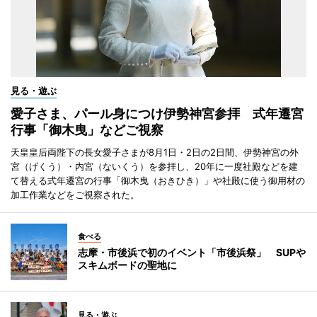
見る・遊ぶ
愛子さま、パール身につけ伊勢神宮参拝 式年遷宮
行事「御木曳」などご視察
天皇皇后両陛下の長女愛子さまが8月1日・2日の2日間、伊勢神宮の外
宮（げくう）・内宮（ないくう）を参拝し、20年に一度社殿などを建
て替える式年遷宮の行事「御木曳（おきひき）」や社殿に使う御用材の
加工作業などをご視察された。
食べる
志摩・市後浜で初のイベント「市後浜祭」 SUPや
スキムボードの聖地に
見る・遊ぶ