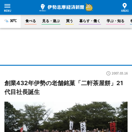
30°C
食べる
見る・遊ぶ
買う
暮らす・働く
学ぶ・知る
2007.03.16
創業432年伊勢の老舗銘菓「二軒茶屋餅」21
代目社長誕生