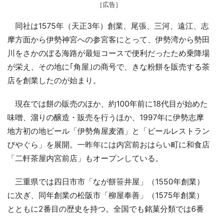
［広告］
同社は1575年（天正3年）創業、尾張、三河、遠江、志
摩方面から伊勢神宮への参宮客にとって、伊勢湾から勢田
川をさかのぼる海路が最短コースで便利だったため乗降場
が栄え、その地に｢角屋｣の商号で、きな粉餅を販売する茶
店を創業したのが始まり。
現在では餅の販売のほか、約100年前に18代目が始めた
味噌、溜りの醸造・販売を行うほか、1997年に伊勢志摩
地方初の地ビール「伊勢角屋麦酒」と「ビールレストラン
びやぐら」を展開。一昨年には内宮前おはらい町に和食店
「二軒茶屋内宮前店」もオープンしている。
三重県では四日市市「なが餅笹井屋」（1550年創業）
に次ぎ、同年創業の松阪市「柳屋奉善」（1575年創業）
とともに2番目の歴史を持つ。全国でも銘菓分類では6番