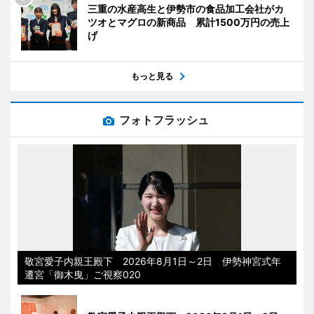
三重の水産高生と伊勢市の食品加工会社がカ
ツオとマグロの新商品 累計1500万円の売上
げ
もっと見る
フォトフラッシュ
敬宮愛子内親王殿下 2026年8月1日～2日 伊勢神宮式年
遷宮「御木曳」ご視察020