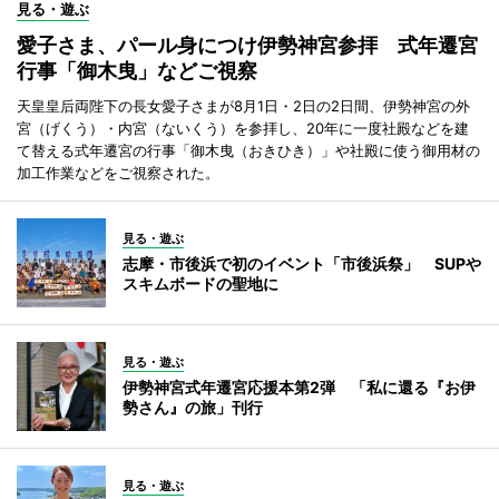
見る・遊ぶ
愛子さま、パール身につけ伊勢神宮参拝 式年遷宮
行事「御木曳」などご視察
天皇皇后両陛下の長女愛子さまが8月1日・2日の2日間、伊勢神宮の外
宮（げくう）・内宮（ないくう）を参拝し、20年に一度社殿などを建
て替える式年遷宮の行事「御木曳（おきひき）」や社殿に使う御用材の
加工作業などをご視察された。
見る・遊ぶ
志摩・市後浜で初のイベント「市後浜祭」 SUPや
スキムボードの聖地に
見る・遊ぶ
伊勢神宮式年遷宮応援本第2弾 「私に還る『お伊
勢さん』の旅」刊行
見る・遊ぶ