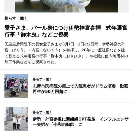
暮らす・働く
愛子さま、パール身につけ伊勢神宮参拝 式年遷宮
行事「御木曳」などご視察
天皇皇后両陛下の長女愛子さまが8月1日・2日の2日間、伊勢神宮の外
宮（げくう）・内宮（ないくう）を参拝し、20年に一度社殿などを建
て替える式年遷宮の行事「御木曳（おきひき）」や社殿に使う御用材の
加工作業などをご視察された。
暮らす・働く
志摩市民病院の屋上で入院患者がドラム演奏 動画
再生が50万回超に
暮らす・働く
伊勢・外宮参道に新組織GPT発足 インフルエンサ
ー夫婦が「令和の御師」に