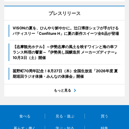
プレスリリース
VISONの夏を、ひんやり鮮やかに。辻口博啓シェフが手がける
パティスリー「Confiture H」に夏の新作スイーツ全6品が登場
【志摩観光ホテル】～伊勢志摩の風土を映すワインと海の幸フ
ランス料理の饗宴～『伊勢美し国醸造所 メーカーズディナー』
10月3日（土）開催
菰野町70周年記念！8月27日（木）全国生放送「2026年度 夏
期巡回ラジオ体操・みんなの体操会」開催
もっと見る
食べる
見る・遊ぶ
買う
暮らす・働く
学ぶ・知る
特集