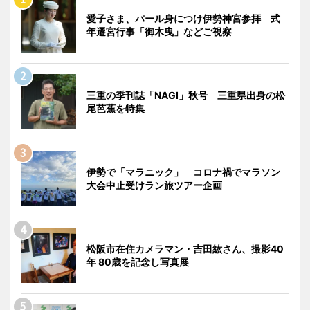
愛子さま、パール身につけ伊勢神宮参拝 式
年遷宮行事「御木曳」などご視察
三重の季刊誌「NAGI」秋号 三重県出身の松
尾芭蕉を特集
伊勢で「マラニック」 コロナ禍でマラソン
大会中止受けラン旅ツアー企画
松阪市在住カメラマン・吉田紘さん、撮影40
年 80歳を記念し写真展