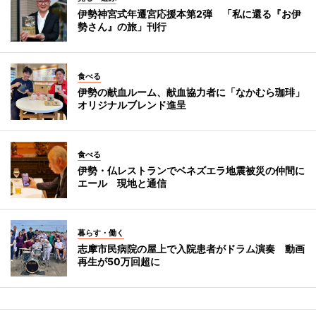
伊勢神宮式年遷宮応援本第2弾 「私に還る『お伊
勢さん』の旅」刊行
食べる
伊勢の献血ルーム、献血協力者に「なかむら珈琲」
オリジナルブレンド進呈
食べる
伊勢・仏レストランでベネズエラ地震被災の仲間に
エール 現地と通信
暮らす・働く
志摩市民病院の屋上で入院患者がドラム演奏 動画
再生が50万回超に