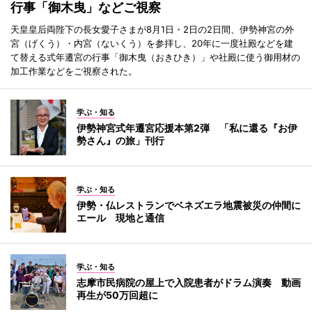
行事「御木曳」などご視察
天皇皇后両陛下の長女愛子さまが8月1日・2日の2日間、伊勢神宮の外
宮（げくう）・内宮（ないくう）を参拝し、20年に一度社殿などを建
て替える式年遷宮の行事「御木曳（おきひき）」や社殿に使う御用材の
加工作業などをご視察された。
学ぶ・知る
伊勢神宮式年遷宮応援本第2弾 「私に還る『お伊
勢さん』の旅」刊行
学ぶ・知る
伊勢・仏レストランでベネズエラ地震被災の仲間に
エール 現地と通信
学ぶ・知る
志摩市民病院の屋上で入院患者がドラム演奏 動画
再生が50万回超に