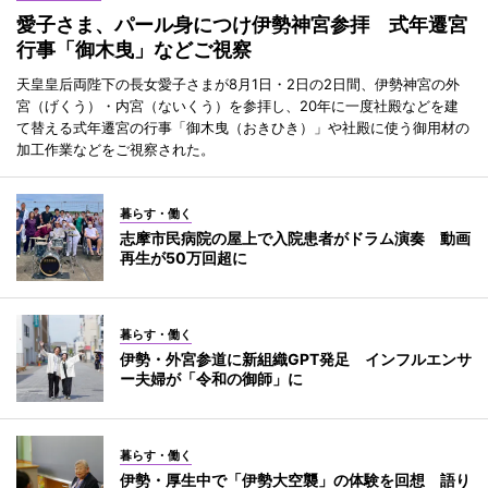
愛子さま、パール身につけ伊勢神宮参拝 式年遷宮
行事「御木曳」などご視察
天皇皇后両陛下の長女愛子さまが8月1日・2日の2日間、伊勢神宮の外
宮（げくう）・内宮（ないくう）を参拝し、20年に一度社殿などを建
て替える式年遷宮の行事「御木曳（おきひき）」や社殿に使う御用材の
加工作業などをご視察された。
暮らす・働く
志摩市民病院の屋上で入院患者がドラム演奏 動画
再生が50万回超に
暮らす・働く
伊勢・外宮参道に新組織GPT発足 インフルエンサ
ー夫婦が「令和の御師」に
暮らす・働く
伊勢・厚生中で「伊勢大空襲」の体験を回想 語り