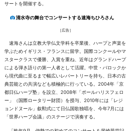
サートを開催する。
清水寺の舞台でコンサートする速海ちひろさん
［広告］
速海さんは立教大学仏文学科を卒業後、ハープと声楽を
学ぶためイギリス・フランスに留学。国際コンクールやマ
スタークラスで優勝、入賞を重ね、近年はグランドハープ
による弾き語りの第一人者として活躍。中世・バロックか
ら現代曲に至るまで幅広いレパートリーを持ち、日本の古
典芸能との共演なども積極的に行っている。2004年「京
都日仏ハープ塾」を設立、2008年「ポールハリスフェロ
ー」（国際ロータリー財団）を授与、2010年には「レジ
ョンドヌール」叙勲式にて日仏国歌独唱を、今年7月には
「世界ハープ会議」のステージで演奏する。
「昨年9月、伊勢での初めてのコンサートを尾崎咢堂記