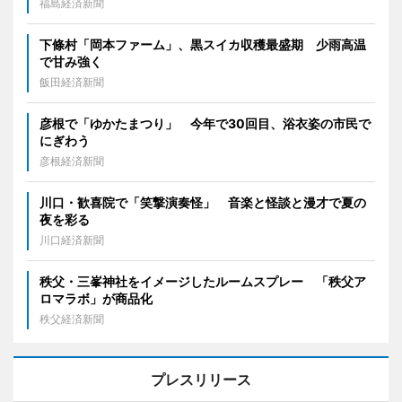
福島経済新聞
下條村「岡本ファーム」、黒スイカ収穫最盛期 少雨高温
で甘み強く
飯田経済新聞
彦根で「ゆかたまつり」 今年で30回目、浴衣姿の市民で
にぎわう
彦根経済新聞
川口・歓喜院で「笑撃演奏怪」 音楽と怪談と漫才で夏の
夜を彩る
川口経済新聞
秩父・三峯神社をイメージしたルームスプレー 「秩父ア
ロマラボ」が商品化
秩父経済新聞
プレスリリース