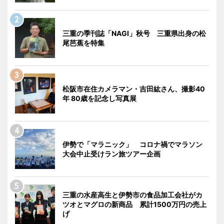
三重の季刊誌「NAGI」秋号 三重県出身の松
尾芭蕉を特集
松阪市在住カメラマン・吉田紘さん、撮影40
年 80歳を記念し写真展
伊勢で「マラニック」 コロナ禍でマラソン
大会中止受けラン旅ツアー企画
三重の水産高生と伊勢市の食品加工会社がカ
ツオとマグロの新商品 累計1500万円の売上
げ