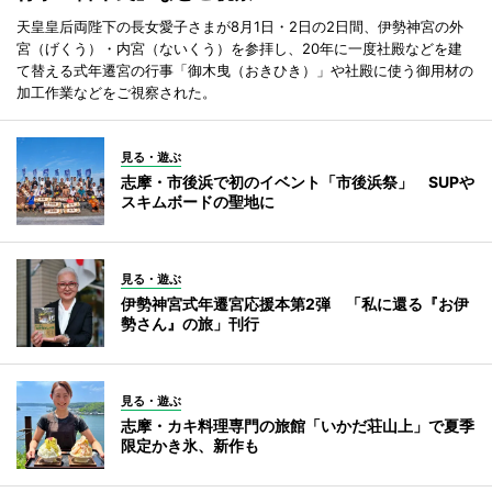
天皇皇后両陛下の長女愛子さまが8月1日・2日の2日間、伊勢神宮の外
宮（げくう）・内宮（ないくう）を参拝し、20年に一度社殿などを建
て替える式年遷宮の行事「御木曳（おきひき）」や社殿に使う御用材の
加工作業などをご視察された。
見る・遊ぶ
志摩・市後浜で初のイベント「市後浜祭」 SUPや
スキムボードの聖地に
見る・遊ぶ
伊勢神宮式年遷宮応援本第2弾 「私に還る『お伊
勢さん』の旅」刊行
見る・遊ぶ
志摩・カキ料理専門の旅館「いかだ荘山上」で夏季
限定かき氷、新作も