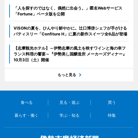
「人を探すのではなく、偶然に出会う。」匿名Webサービス
「Fortune」ベータ版を公開
VISONの夏を、ひんやり鮮やかに。辻口博啓シェフが手がける
パティスリー「Confiture H」に夏の新作スイーツ全6品が登場
【志摩観光ホテル】～伊勢志摩の風土を映すワインと海の幸フ
ランス料理の饗宴～『伊勢美し国醸造所 メーカーズディナー』
10月3日（土）開催
もっと見る
食べる
見る・遊ぶ
買う
暮らす・働く
学ぶ・知る
特集