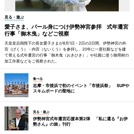
見る・遊ぶ
愛子さま、パール身につけ伊勢神宮参拝 式年遷宮
行事「御木曳」などご視察
天皇皇后両陛下の長女愛子さまが8月1日・2日の2日間、伊勢神宮の外
宮（げくう）・内宮（ないくう）を参拝し、20年に一度社殿などを建
て替える式年遷宮の行事「御木曳（おきひき）」や社殿に使う御用材の
加工作業などをご視察された。
食べる
志摩・市後浜で初のイベント「市後浜祭」 SUPや
スキムボードの聖地に
見る・遊ぶ
伊勢神宮式年遷宮応援本第2弾 「私に還る『お伊
勢さん』の旅」刊行