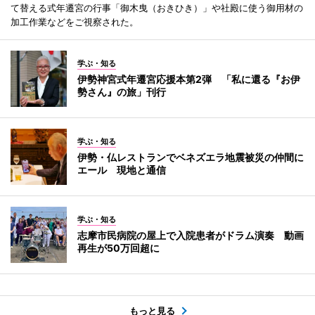
て替える式年遷宮の行事「御木曳（おきひき）」や社殿に使う御用材の
加工作業などをご視察された。
学ぶ・知る
伊勢神宮式年遷宮応援本第2弾 「私に還る『お伊
勢さん』の旅」刊行
学ぶ・知る
伊勢・仏レストランでベネズエラ地震被災の仲間に
エール 現地と通信
学ぶ・知る
志摩市民病院の屋上で入院患者がドラム演奏 動画
再生が50万回超に
もっと見る