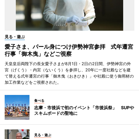
見る・遊ぶ
愛子さま、パール身につけ伊勢神宮参拝 式年遷宮
行事「御木曳」などご視察
天皇皇后両陛下の長女愛子さまが8月1日・2日の2日間、伊勢神宮の外
宮（げくう）・内宮（ないくう）を参拝し、20年に一度社殿などを建
て替える式年遷宮の行事「御木曳（おきひき）」や社殿に使う御用材の
加工作業などをご視察された。
食べる
志摩・市後浜で初のイベント「市後浜祭」 SUPや
スキムボードの聖地に
見る・遊ぶ