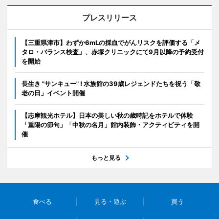
プレスリリース
【三重県津市】わずか6mLの採血でがんリスクを評価する「メ
タロ・バランス検査」、赤塚クリニックにて9月以降の予約受付
を開始
長生き "サンキュー" ! 水族館の39歳レジェンドたちを祝う「敬
老の日」イベント開催
【志摩観光ホテル】日本の美しい秋の歳時記をホテルで体験
「重陽の節句」「中秋の名月」館内装飾・アクティビティを開
催
もっと見る
食べる
見る・遊ぶ
買う