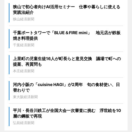
狭山で初心者向けAI活用セミナー 仕事や暮らしに使える
実践法紹介
狭山経済新聞
千葉ポートタワーで「BLUE＆FIRE mini」 地元店が鉄板
焼き料理提供
千葉経済新聞
上里町の児童生徒16人が町長らと意見交換 議場で町への
提案、再質問も
本庄経済新聞
河内小阪の「cuisine HAGI」が2周年 旬の食材使い、日
替わりで
東大阪経済新聞
平川・長谷川鉄工が全国大会一次審査に挑む 浮世絵を10
層の鋼板で再現
弘前経済新聞