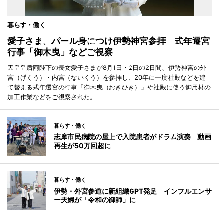
暮らす・働く
愛子さま、パール身につけ伊勢神宮参拝 式年遷宮
行事「御木曳」などご視察
天皇皇后両陛下の長女愛子さまが8月1日・2日の2日間、伊勢神宮の外
宮（げくう）・内宮（ないくう）を参拝し、20年に一度社殿などを建
て替える式年遷宮の行事「御木曳（おきひき）」や社殿に使う御用材の
加工作業などをご視察された。
暮らす・働く
志摩市民病院の屋上で入院患者がドラム演奏 動画
再生が50万回超に
暮らす・働く
伊勢・外宮参道に新組織GPT発足 インフルエンサ
ー夫婦が「令和の御師」に