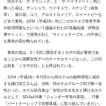
同ホテル「ザ クラシック」と「ザ ベイスイート」内に
飾った花は、サンシュウ、ウイキョウ、スナップ（金魚
草）、菜の花、ユリ、アルストロメリア、スイートピーな
ど全て黄色。2016（平成28）年にこのホテルで世界平和
や経済問題などについて議論されたG7首脳会議「伊勢志
摩サミット」で使用された「サミットテーブル」の中央に
も黄色の花が飾られている。
黄色の花は、2～3月に開花するミモザの花が黄色であ
ることから国際女性デーのテーマカラーとなった。この日
は別名「ミモザの日」とも呼ばれている。
2014（平成26）年11月から同ホテルの総料理長に就任
する樋口宏江さんは、当時、同ホテルグループ内で唯一女
性だった。ホテル担当者は「女性が生き生きと輝けるホテ
ルとして、SDGsの5番『ジェンダー平等の実現』、17番
『パートナーシップで目標達成』に取り組んでいきたい」