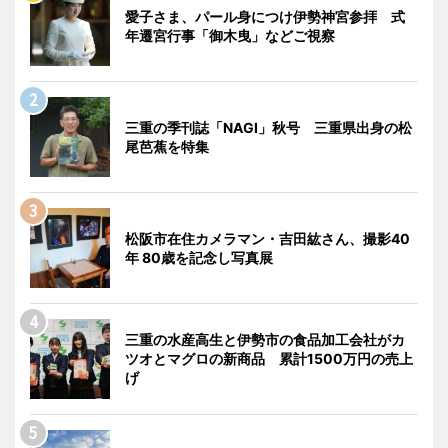
愛子さま、パール身につけ伊勢神宮参拝 式
年遷宮行事「御木曳」などご視察
三重の季刊誌「NAGI」秋号 三重県出身の松
尾芭蕉を特集
松阪市在住カメラマン・吉田紘さん、撮影40
年 80歳を記念し写真展
三重の水産高生と伊勢市の食品加工会社がカ
ツオとマグロの新商品 累計1500万円の売上
げ