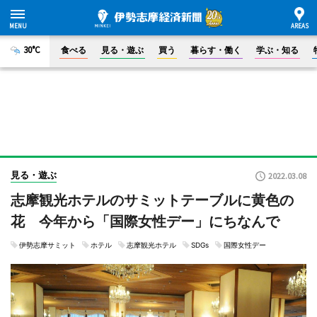
30°C
食べる
見る・遊ぶ
買う
暮らす・働く
学ぶ・知る
見る・遊ぶ
2022.03.08
志摩観光ホテルのサミットテーブルに黄色の
花 今年から「国際女性デー」にちなんで
伊勢志摩サミット
ホテル
志摩観光ホテル
SDGs
国際女性デー