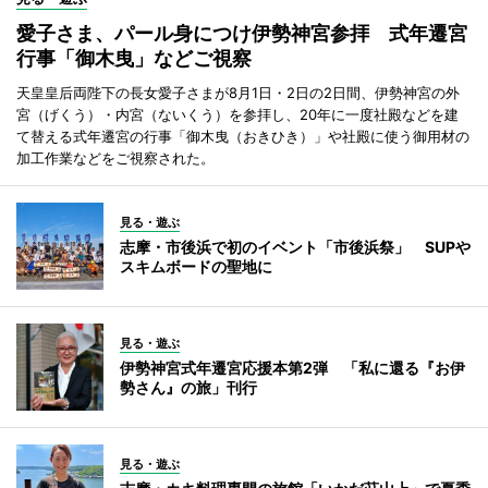
愛子さま、パール身につけ伊勢神宮参拝 式年遷宮
行事「御木曳」などご視察
天皇皇后両陛下の長女愛子さまが8月1日・2日の2日間、伊勢神宮の外
宮（げくう）・内宮（ないくう）を参拝し、20年に一度社殿などを建
て替える式年遷宮の行事「御木曳（おきひき）」や社殿に使う御用材の
加工作業などをご視察された。
見る・遊ぶ
志摩・市後浜で初のイベント「市後浜祭」 SUPや
スキムボードの聖地に
見る・遊ぶ
伊勢神宮式年遷宮応援本第2弾 「私に還る『お伊
勢さん』の旅」刊行
見る・遊ぶ