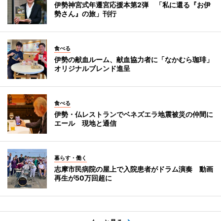
伊勢神宮式年遷宮応援本第2弾 「私に還る『お伊
勢さん』の旅」刊行
食べる
伊勢の献血ルーム、献血協力者に「なかむら珈琲」
オリジナルブレンド進呈
食べる
伊勢・仏レストランでベネズエラ地震被災の仲間に
エール 現地と通信
暮らす・働く
志摩市民病院の屋上で入院患者がドラム演奏 動画
再生が50万回超に