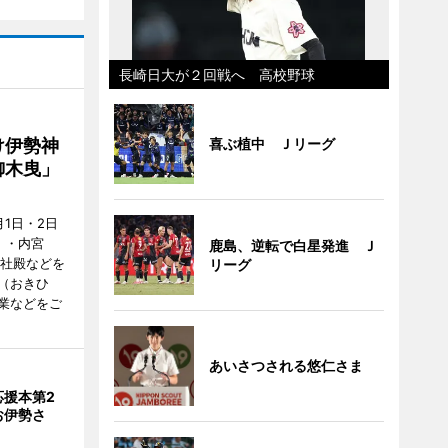
長崎日大が２回戦へ 高校野球
け伊勢神
喜ぶ植中 Ｊリーグ
御木曳」
1日・2日
）・内宮
鹿島、逆転で白星発進 Ｊ
度社殿などを
リーグ
（おきひ
業などをご
あいさつされる悠仁さま
応援本第2
お伊勢さ