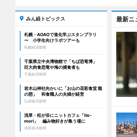
みん経トピックス
最新ニ
札幌・AOAOで進化学ぶスタンプラリ
ー 小学生向けラボツアーも
札幌経済新聞
千葉県立中央博物館で「ちば恐竜博」
巨大肉食恐竜や海の捕食者も
千葉経済新聞
岩木山神社向かいに「お山の花彩食堂 龍
の憩」 和食職人の夫婦が経営
弘前経済新聞
浅草・松が谷にニットカフェ「ito-
mori」 編み物好きが集う場に
浅草経済新聞