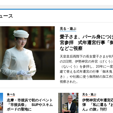
ュース
見る・遊ぶ
愛子さま、パール身につ
宮参拝 式年遷宮行事「
などご視察
天皇皇后両陛下の長女愛子さまが8月
の2日間、伊勢神宮の外宮（げくう
（ないくう）を参拝し、20年に一
建て替える式年遷宮の行事「御木曳
き）」や社殿に使う御用材の加工作
視察された。
食べる
見る・遊ぶ
志摩・市後浜で初のイベント
伊勢神宮式年遷宮
「市後浜祭」 SUPやスキム
弾 「私に還る『
ボードの聖地に
ん』の旅」刊行