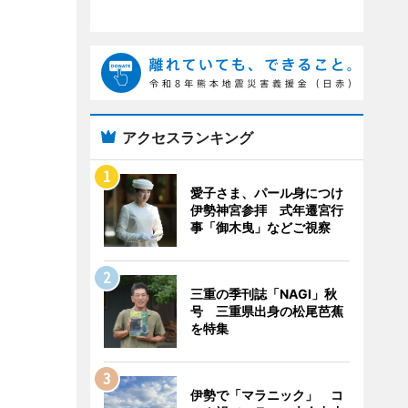
アクセスランキング
愛子さま、パール身につけ
伊勢神宮参拝 式年遷宮行
事「御木曳」などご視察
三重の季刊誌「NAGI」秋
号 三重県出身の松尾芭蕉
を特集
伊勢で「マラニック」 コ