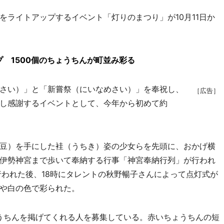
ライトアップするイベント「灯りのまつり」が10月11日か
 1500個のちょうちんが町並み彩る
さい）」と「新嘗祭（にいなめさい）」を奉祝し、
［広告］
し感謝するイベントとして、今年から初めて約
豆）を手にした袿（うちき）姿の少女らを先頭に、おかげ横
伊勢神宮まで歩いて奉納する行事「神宮奉納行列」が行われ
行われた後、18時にタレントの秋野暢子さんによって点灯式が
や白の色で彩られた。
うちんを掲げてくれる人を募集している。赤いちょうちんの短