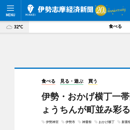
食べる
32°C
食べる
見る・遊ぶ
買う
伊勢・おかげ横丁一帯
ょうちんが町並み彩
伊勢神宮
伊勢市
神嘗祭
おかげ横丁
新嘗