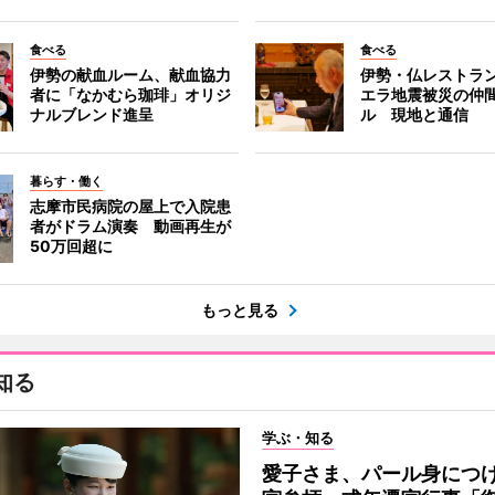
食べる
食べる
伊勢の献血ルーム、献血協力
伊勢・仏レストラ
者に「なかむら珈琲」オリジ
エラ地震被災の仲
ナルブレンド進呈
ル 現地と通信
暮らす・働く
志摩市民病院の屋上で入院患
者がドラム演奏 動画再生が
50万回超に
もっと見る
知る
学ぶ・知る
愛子さま、パール身につ