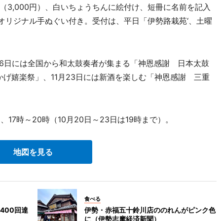
3,000円）、白いちょうちんに絵付け、短冊に名前を記入
。オリジナル手ぬぐい付き。受付は、平日「伊勢路栽苑‘、土曜
26日には全国から和太鼓奏者が集まる「神恩感謝 日本太鼓
かげ嬉楽祭」、11月23日には新酒を楽しむ「神恩感謝 三重
17時～20時（10月20日～23日は19時まで）。
地図を見る
食べる
400回達
伊勢・赤福五十鈴川店ののれんがピンク色
に（伊勢志摩経済新聞）