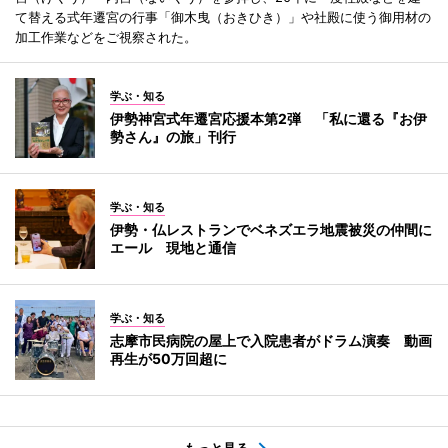
て替える式年遷宮の行事「御木曳（おきひき）」や社殿に使う御用材の
加工作業などをご視察された。
学ぶ・知る
伊勢神宮式年遷宮応援本第2弾 「私に還る『お伊
勢さん』の旅」刊行
学ぶ・知る
伊勢・仏レストランでベネズエラ地震被災の仲間に
エール 現地と通信
学ぶ・知る
志摩市民病院の屋上で入院患者がドラム演奏 動画
再生が50万回超に
もっと見る