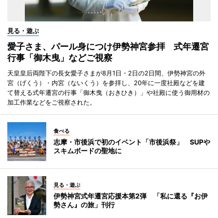
見る・遊ぶ
愛子さま、パール身につけ伊勢神宮参拝 式年遷宮
行事「御木曳」などご視察
天皇皇后両陛下の長女愛子さまが8月1日・2日の2日間、伊勢神宮の外
宮（げくう）・内宮（ないくう）を参拝し、20年に一度社殿などを建
て替える式年遷宮の行事「御木曳（おきひき）」や社殿に使う御用材の
加工作業などをご視察された。
食べる
志摩・市後浜で初のイベント「市後浜祭」 SUPや
スキムボードの聖地に
見る・遊ぶ
伊勢神宮式年遷宮応援本第2弾 「私に還る『お伊
勢さん』の旅」刊行