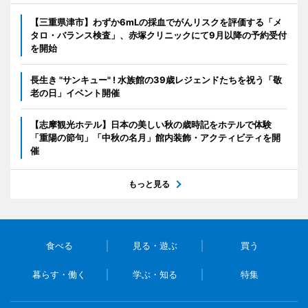
【三重県津市】わずか6mLの採血でがんリスクを評価する「メ
タロ・バランス検査」、赤塚クリニックにて9月以降の予約受付
を開始
長生き "サンキュー" ! 水族館の39歳レジェンドたちを祝う「敬
老の日」イベント開催
【志摩観光ホテル】日本の美しい秋の歳時記をホテルで体験
「重陽の節句」「中秋の名月」館内装飾・アクティビティを開
催
もっと見る
食べる
見る・遊ぶ
買う
暮らす・働く
学ぶ・知る
特集