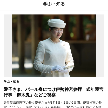
学ぶ・知る
学ぶ・知る
愛子さま、パール身につけ伊勢神宮参拝 式年遷宮
行事「御木曳」などご視察
天皇皇后両陛下の長女愛子さまが8月1日・2日の2日間、伊勢神宮の外
宮（げくう）・内宮（ないくう）を参拝し、20年に一度社殿などを建