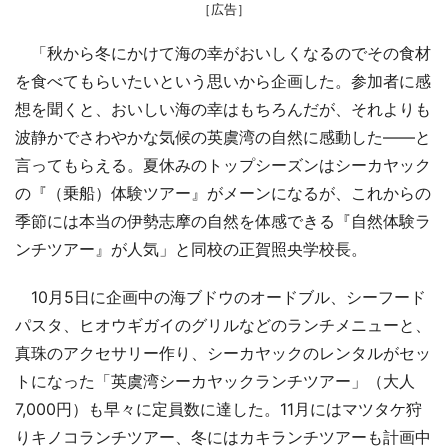
［広告］
「秋から冬にかけて海の幸がおいしくなるのでその食材
を食べてもらいたいという思いから企画した。参加者に感
想を聞くと、おいしい海の幸はもちろんだが、それよりも
波静かでさわやかな気候の英虞湾の自然に感動した――と
言ってもらえる。夏休みのトップシーズンはシーカヤック
の『（乗船）体験ツアー』がメーンになるが、これからの
季節には本当の伊勢志摩の自然を体感できる『自然体験ラ
ンチツアー』が人気」と同校の正賀照央学校長。
10月5日に企画中の海ブドウのオードブル、シーフード
パスタ、ヒオウギガイのグリルなどのランチメニューと、
真珠のアクセサリー作り、シーカヤックのレンタルがセッ
トになった「英虞湾シーカヤックランチツアー」（大人
7,000円）も早々に定員数に達した。11月にはマツタケ狩
りキノコランチツアー、冬にはカキランチツアーも計画中