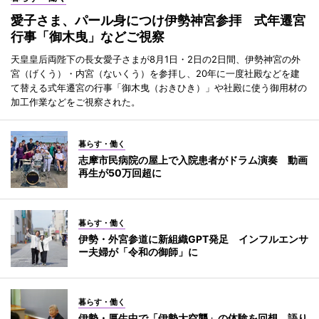
愛子さま、パール身につけ伊勢神宮参拝 式年遷宮
行事「御木曳」などご視察
天皇皇后両陛下の長女愛子さまが8月1日・2日の2日間、伊勢神宮の外
宮（げくう）・内宮（ないくう）を参拝し、20年に一度社殿などを建
て替える式年遷宮の行事「御木曳（おきひき）」や社殿に使う御用材の
加工作業などをご視察された。
暮らす・働く
志摩市民病院の屋上で入院患者がドラム演奏 動画
再生が50万回超に
暮らす・働く
伊勢・外宮参道に新組織GPT発足 インフルエンサ
ー夫婦が「令和の御師」に
暮らす・働く
伊勢・厚生中で「伊勢大空襲」の体験を回想 語り