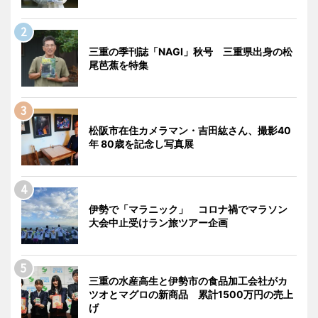
三重の季刊誌「NAGI」秋号 三重県出身の松
尾芭蕉を特集
松阪市在住カメラマン・吉田紘さん、撮影40
年 80歳を記念し写真展
伊勢で「マラニック」 コロナ禍でマラソン
大会中止受けラン旅ツアー企画
三重の水産高生と伊勢市の食品加工会社がカ
ツオとマグロの新商品 累計1500万円の売上
げ