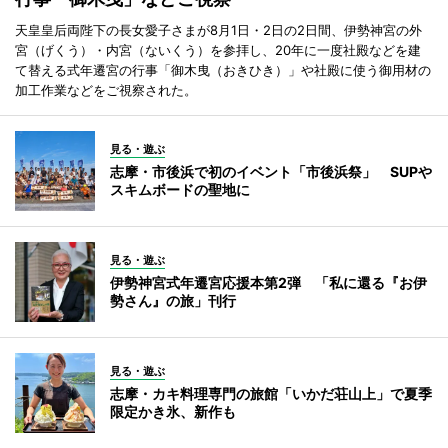
天皇皇后両陛下の長女愛子さまが8月1日・2日の2日間、伊勢神宮の外
宮（げくう）・内宮（ないくう）を参拝し、20年に一度社殿などを建
て替える式年遷宮の行事「御木曳（おきひき）」や社殿に使う御用材の
加工作業などをご視察された。
見る・遊ぶ
志摩・市後浜で初のイベント「市後浜祭」 SUPや
スキムボードの聖地に
見る・遊ぶ
伊勢神宮式年遷宮応援本第2弾 「私に還る『お伊
勢さん』の旅」刊行
見る・遊ぶ
志摩・カキ料理専門の旅館「いかだ荘山上」で夏季
限定かき氷、新作も