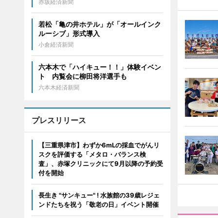
赤坂経済新聞
若松「亀の井ホテル」が「オールインク
ルーシブ」形式導入
小倉経済新聞
六本木で「ハイキュー！！」体験イベン
ト 内覧会に柳田将洋選手も
六本木経済新聞
プレスリリース
【三重県津市】わずか6mLの採血でがんリ
スクを評価する「メタロ・バランス検
査」、赤塚クリニックにて9月以降の予約受
付を開始
長生き "サンキュー" ! 水族館の39歳レジェ
ンドたちを祝う「敬老の日」イベント開催