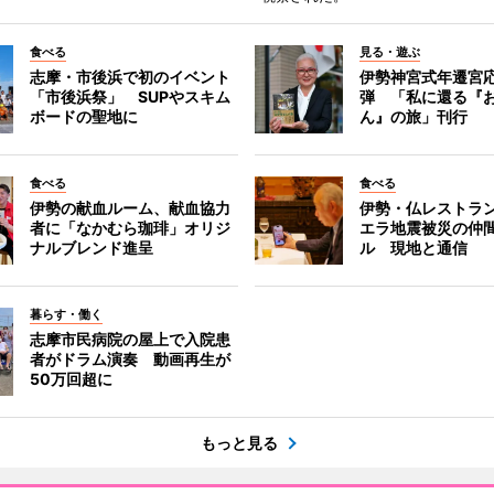
食べる
見る・遊ぶ
志摩・市後浜で初のイベント
伊勢神宮式年遷宮
「市後浜祭」 SUPやスキム
弾 「私に還る『
ボードの聖地に
ん』の旅」刊行
食べる
食べる
伊勢の献血ルーム、献血協力
伊勢・仏レストラ
者に「なかむら珈琲」オリジ
エラ地震被災の仲
ナルブレンド進呈
ル 現地と通信
暮らす・働く
志摩市民病院の屋上で入院患
者がドラム演奏 動画再生が
50万回超に
もっと見る