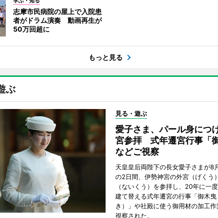
学ぶ・知る
志摩市民病院の屋上で入院患
者がドラム演奏 動画再生が
50万回超に
もっと見る
遊ぶ
見る・遊ぶ
愛子さま、パール身につ
宮参拝 式年遷宮行事「
などご視察
天皇皇后両陛下の長女愛子さまが8月
の2日間、伊勢神宮の外宮（げくう
（ないくう）を参拝し、20年に一
建て替える式年遷宮の行事「御木曳
き）」や社殿に使う御用材の加工作
視察された。