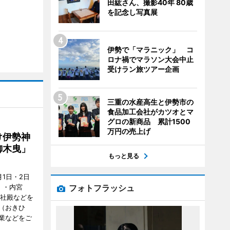
田紘さん、撮影40年 80歳
を記念し写真展
伊勢で「マラニック」 コ
ロナ禍でマラソン大会中止
受けラン旅ツアー企画
三重の水産高生と伊勢市の
食品加工会社がカツオとマ
グロの新商品 累計1500
万円の売上げ
け伊勢神
御木曳」
もっと見る
1日・2日
フォトフラッシュ
）・内宮
度社殿などを
（おきひ
業などをご