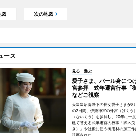
地図
次の地図
ュース
見る・遊ぶ
愛子さま、パール身につ
宮参拝 式年遷宮行事「
などご視察
天皇皇后両陛下の長女愛子さまが8月
の2日間、伊勢神宮の外宮（げくう
（ないくう）を参拝し、20年に一
建て替える式年遷宮の行事「御木曳
き）」や社殿に使う御用材の加工作
視察された。