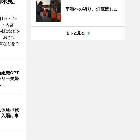
御木曳」
平和への祈り、灯籠流しに
1日・2日
）・内宮
度社殿などを
もっと見る
（おきひ
業などをご
組織GPT
ンサー夫婦
に
に体験型施
 入場は事