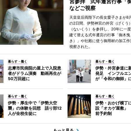
宮参拝 式年遷宮行事「
などご視察
天皇皇后両陛下の長女愛子さまが8月
の2日間、伊勢神宮の外宮（げくう
（ないくう）を参拝し、20年に一
建て替える式年遷宮の行事「御木曳
き）」や社殿に使う御用材の加工作
視察された。
暮らす・働く
暮らす・働く
志摩市民病院の屋上で入院患
伊勢・外宮参道に新
者がドラム演奏 動画再生が
発足 インフルエ
50万回超に
が「令和の御師」
暮らす・働く
暮らす・働く
伊勢・厚生中で「伊勢大空
伊勢・おかげ横丁
襲」の体験を回想 語り部12
設「オカゲ屋敷」
人が全校生徒に
前予約制
もっと見る