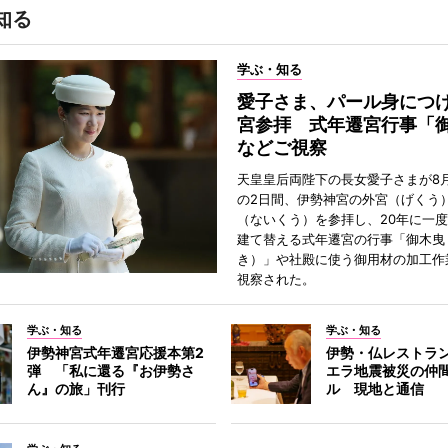
知る
学ぶ・知る
愛子さま、パール身につ
宮参拝 式年遷宮行事「
などご視察
天皇皇后両陛下の長女愛子さまが8月
の2日間、伊勢神宮の外宮（げくう
（ないくう）を参拝し、20年に一
建て替える式年遷宮の行事「御木曳
き）」や社殿に使う御用材の加工作
視察された。
学ぶ・知る
学ぶ・知る
伊勢神宮式年遷宮応援本第2
伊勢・仏レストラ
弾 「私に還る『お伊勢さ
エラ地震被災の仲
ん』の旅」刊行
ル 現地と通信