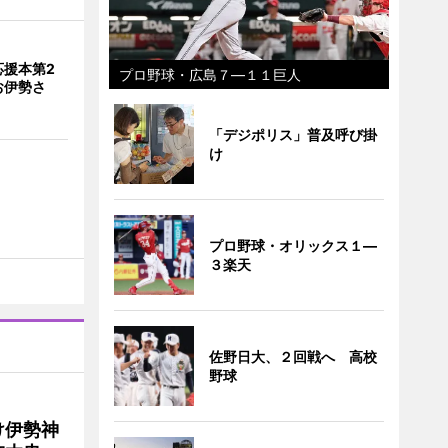
応援本第2
プロ野球・広島７―１１巨人
お伊勢さ
「デジポリス」普及呼び掛
け
プロ野球・オリックス１―
３楽天
佐野日大、２回戦へ 高校
野球
け伊勢神