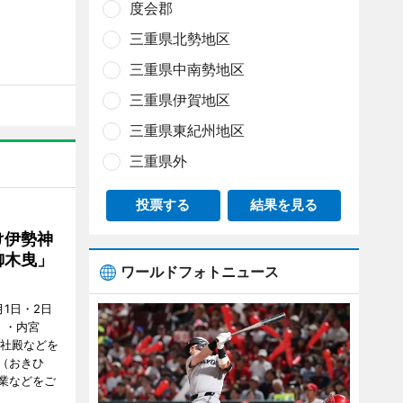
度会郡
三重県北勢地区
三重県中南勢地区
三重県伊賀地区
三重県東紀州地区
三重県外
投票する
結果を見る
け伊勢神
御木曳」
ワールドフォトニュース
1日・2日
）・内宮
度社殿などを
（おきひ
業などをご