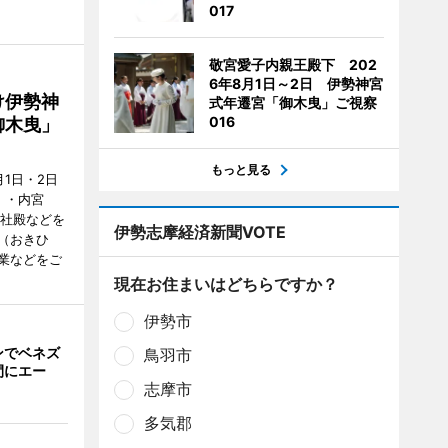
017
敬宮愛子内親王殿下 202
6年8月1日～2日 伊勢神宮
け伊勢神
式年遷宮「御木曳」ご視察
016
御木曳」
もっと見る
1日・2日
）・内宮
度社殿などを
伊勢志摩経済新聞VOTE
（おきひ
業などをご
現在お住まいはどちらですか？
伊勢市
ンでベネズ
鳥羽市
間にエー
志摩市
多気郡