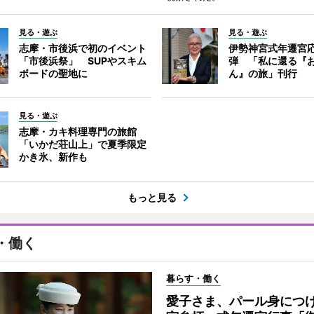
見る・遊ぶ
見る・遊ぶ
志摩・市後浜で初のイベント
伊勢神宮式年遷宮
「市後浜祭」 SUPやスキム
弾 「私に還る『
ボードの聖地に
ん』の旅」刊行
見る・遊ぶ
志摩・カキ料理専門の旅館
「いかだ荘山上」で夏季限定
かき氷、新作も
もっと見る
・働く
暮らす・働く
愛子さま、パール身につ