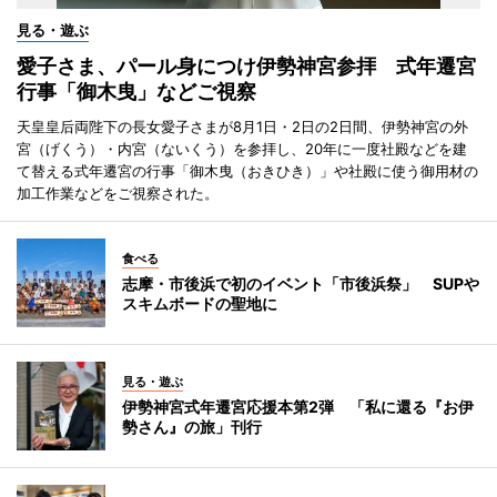
見る・遊ぶ
愛子さま、パール身につけ伊勢神宮参拝 式年遷宮
行事「御木曳」などご視察
天皇皇后両陛下の長女愛子さまが8月1日・2日の2日間、伊勢神宮の外
宮（げくう）・内宮（ないくう）を参拝し、20年に一度社殿などを建
て替える式年遷宮の行事「御木曳（おきひき）」や社殿に使う御用材の
加工作業などをご視察された。
食べる
志摩・市後浜で初のイベント「市後浜祭」 SUPや
スキムボードの聖地に
見る・遊ぶ
伊勢神宮式年遷宮応援本第2弾 「私に還る『お伊
勢さん』の旅」刊行