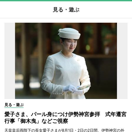
見る・遊ぶ
見る・遊ぶ
愛子さま、パール身につけ伊勢神宮参拝 式年遷宮
行事「御木曳」などご視察
天皇皇后両陛下の長女愛子さまが8月1日・2日の2日間、伊勢神宮の外