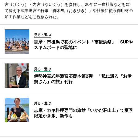
宮（げくう）・内宮（ないくう）を参拝し、20年に一度社殿などを建
て替える式年遷宮の行事「御木曳（おきひき）」や社殿に使う御用材の
加工作業などをご視察された。
見る・遊ぶ
志摩・市後浜で初のイベント「市後浜祭」 SUPや
スキムボードの聖地に
見る・遊ぶ
伊勢神宮式年遷宮応援本第2弾 「私に還る『お伊
勢さん』の旅」刊行
見る・遊ぶ
志摩・カキ料理専門の旅館「いかだ荘山上」で夏季
限定かき氷、新作も