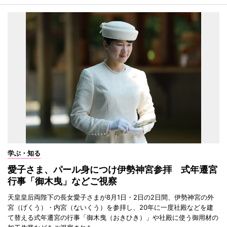
学ぶ・知る
愛子さま、パール身につけ伊勢神宮参拝 式年遷宮
行事「御木曳」などご視察
天皇皇后両陛下の長女愛子さまが8月1日・2日の2日間、伊勢神宮の外
宮（げくう）・内宮（ないくう）を参拝し、20年に一度社殿などを建
て替える式年遷宮の行事「御木曳（おきひき）」や社殿に使う御用材の