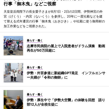
行事「御木曳」などご視察
天皇皇后両陛下の長女愛子さまが8月1日・2日の2日間、伊勢神宮の外
宮（げくう）・内宮（ないくう）を参拝し、20年に一度社殿などを建
て替える式年遷宮の行事「御木曳（おきひき）」や社殿に使う御用材の
加工作業などをご視察された。
暮らす・働く
志摩市民病院の屋上で入院患者がドラム演奏 動画
再生が50万回超に
暮らす・働く
伊勢・外宮参道に新組織GPT発足 インフルエンサ
ー夫婦が「令和の御師」に
暮らす・働く
伊勢・厚生中で「伊勢大空襲」の体験を回想 語り
部12人が全校生徒に