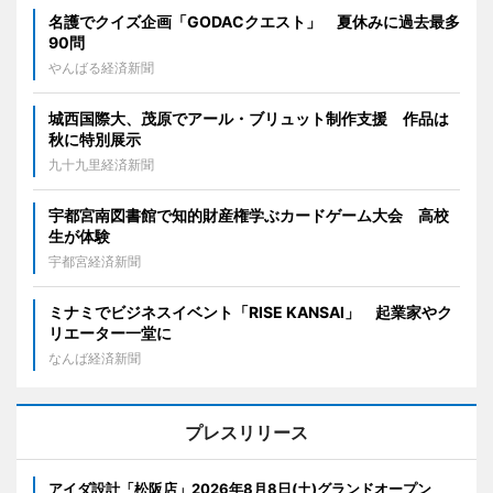
名護でクイズ企画「GODACクエスト」 夏休みに過去最多
90問
やんばる経済新聞
城西国際大、茂原でアール・ブリュット制作支援 作品は
秋に特別展示
九十九里経済新聞
宇都宮南図書館で知的財産権学ぶカードゲーム大会 高校
生が体験
宇都宮経済新聞
ミナミでビジネスイベント「RISE KANSAI」 起業家やク
リエーター一堂に
なんば経済新聞
プレスリリース
アイダ設計「松阪店」2026年8月8日(土)グランドオープン