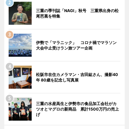
三重の季刊誌「NAGI」秋号 三重県出身の松
尾芭蕉を特集
伊勢で「マラニック」 コロナ禍でマラソン
大会中止受けラン旅ツアー企画
松阪市在住カメラマン・吉田紘さん、撮影40
年 80歳を記念し写真展
三重の水産高生と伊勢市の食品加工会社がカ
ツオとマグロの新商品 累計1500万円の売上
げ