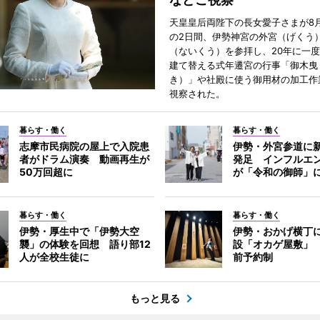
天皇皇后両陛下の長女愛子さまが8月
の2日間、伊勢神宮の外宮（げくう
（ないくう）を参拝し、20年に一
建て替える式年遷宮の行事「御木曳
き）」や社殿に使う御用材の加工作
視察された。
暮らす・働く
暮らす・働く
志摩市民病院の屋上で入院患
伊勢・外宮参道に新
者がドラム演奏 動画再生が
発足 インフルエ
50万回超に
が「令和の御師」
暮らす・働く
暮らす・働く
伊勢・厚生中で「伊勢大空
伊勢・おかげ横丁
襲」の体験を回想 語り部12
設「オカゲ屋敷」
人が全校生徒に
前予約制
もっと見る