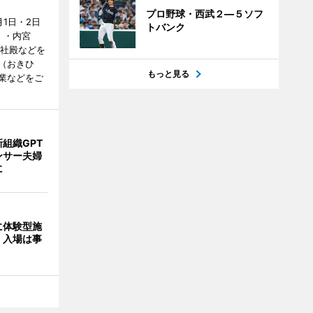
プロ野球・西武２―５ソフ
1日・2日
トバンク
）・内宮
度社殿などを
（おきひ
もっと見る
業などをご
組織GPT
ンサー夫婦
に
に体験型施
 入場は事