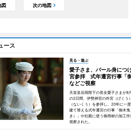
地図
次の地図
ュース
見る・遊ぶ
愛子さま、パール身につ
宮参拝 式年遷宮行事「
などご視察
天皇皇后両陛下の長女愛子さまが8月
の2日間、伊勢神宮の外宮（げくう
（ないくう）を参拝し、20年に一
建て替える式年遷宮の行事「御木曳
き）」や社殿に使う御用材の加工作
視察された。