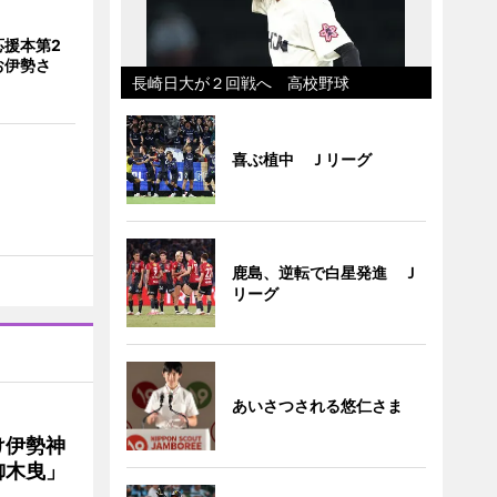
応援本第2
お伊勢さ
長崎日大が２回戦へ 高校野球
喜ぶ植中 Ｊリーグ
鹿島、逆転で白星発進 Ｊ
リーグ
あいさつされる悠仁さま
け伊勢神
御木曳」