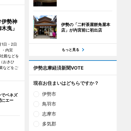
け伊勢神
伊勢の「二軒茶屋餅角屋本
御木曳」
店」が内宮前に初出店
1日・2日
もっと見る
）・内宮
度社殿などを
（おきひ
伊勢志摩経済新聞VOTE
業などをご
現在お住まいはどちらですか？
伊勢市
ンでベネズ
間にエー
鳥羽市
志摩市
多気郡