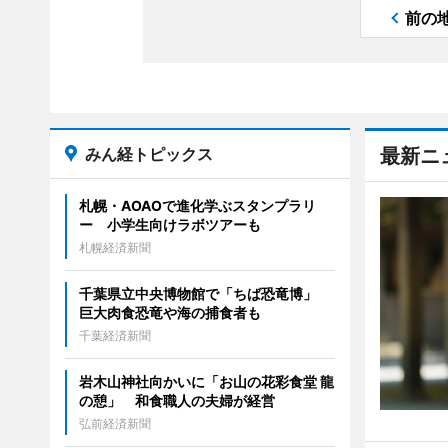
前の
みん経トピックス
最新ニ
札幌・AOAOで進化学ぶスタンプラリ
ー 小学生向けラボツアーも
札幌経済新聞
千葉県立中央博物館で「ちば恐竜博」
巨大肉食恐竜や海の捕食者も
千葉経済新聞
岩木山神社向かいに「お山の花彩食堂 龍
の憩」 和食職人の夫婦が経営
弘前経済新聞