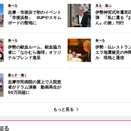
食べる
見る・遊ぶ
志摩・市後浜で初のイベント
伊勢神宮式年遷宮
「市後浜祭」 SUPやスキム
弾 「私に還る『
ボードの聖地に
ん』の旅」刊行
食べる
食べる
伊勢の献血ルーム、献血協力
伊勢・仏レストラ
者に「なかむら珈琲」オリジ
エラ地震被災の仲
ナルブレンド進呈
ル 現地と通信
暮らす・働く
志摩市民病院の屋上で入院患
者がドラム演奏 動画再生が
50万回超に
もっと見る
知る