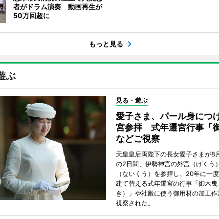
者がドラム演奏 動画再生が
50万回超に
もっと見る
遊ぶ
見る・遊ぶ
愛子さま、パール身につ
宮参拝 式年遷宮行事「
などご視察
天皇皇后両陛下の長女愛子さまが8月
の2日間、伊勢神宮の外宮（げくう
（ないくう）を参拝し、20年に一
建て替える式年遷宮の行事「御木曳
き）」や社殿に使う御用材の加工作
視察された。