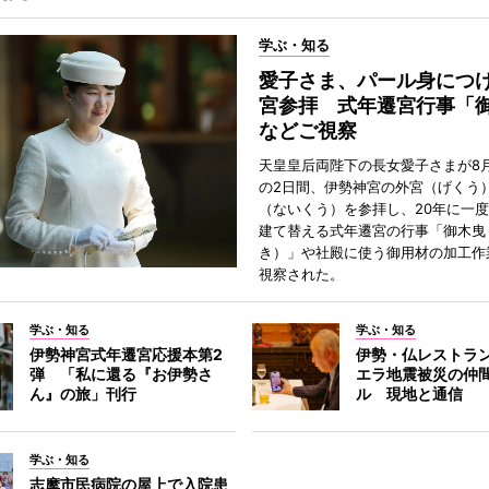
学ぶ・知る
愛子さま、パール身につ
宮参拝 式年遷宮行事「
などご視察
天皇皇后両陛下の長女愛子さまが8月
の2日間、伊勢神宮の外宮（げくう
（ないくう）を参拝し、20年に一
建て替える式年遷宮の行事「御木曳
き）」や社殿に使う御用材の加工作
視察された。
学ぶ・知る
学ぶ・知る
伊勢神宮式年遷宮応援本第2
伊勢・仏レストラ
弾 「私に還る『お伊勢さ
エラ地震被災の仲
ん』の旅」刊行
ル 現地と通信
学ぶ・知る
志摩市民病院の屋上で入院患