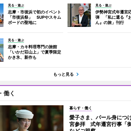
見る・遊ぶ
見る・遊ぶ
志摩・市後浜で初のイベント
伊勢神宮式年遷宮
「市後浜祭」 SUPやスキム
弾 「私に還る『
ボードの聖地に
ん』の旅」刊行
見る・遊ぶ
志摩・カキ料理専門の旅館
「いかだ荘山上」で夏季限定
かき氷、新作も
もっと見る
・働く
暮らす・働く
愛子さま、パール身につ
宮参拝 式年遷宮行事「
などご視察