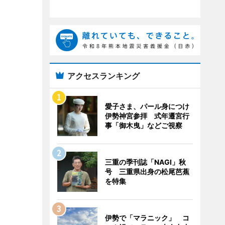
アクセスランキング
愛子さま、パール身につけ
伊勢神宮参拝 式年遷宮行
事「御木曳」などご視察
三重の季刊誌「NAGI」秋
号 三重県出身の松尾芭蕉
を特集
伊勢で「マラニック」 コ