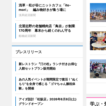
浅草・松が谷にニットカフェ「ito-
mori」 編み物好きが集う場に
浅草経済新聞
北習志野の老舗精肉店「鳥吉」が創業
170周年 幕末から続くのれん守る
船橋経済新聞
プレスリリース
新レストラン『汀の杜』ランチ付きお得な
入館セットプラン販売開始
あの人気イベントが期間限定で復活！"ぬく
もり"を全身で感じる「ゴマちゃん膝枕体
験」を開催
アイダ設計「松阪店」2026年8月8日(土)
学ぶ・
グランドオープン