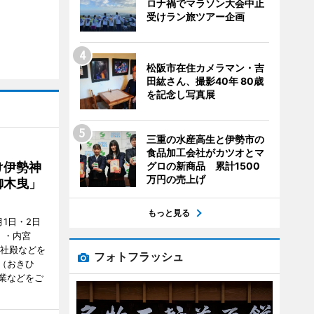
ロナ禍でマラソン大会中止
受けラン旅ツアー企画
松阪市在住カメラマン・吉
田紘さん、撮影40年 80歳
を記念し写真展
三重の水産高生と伊勢市の
食品加工会社がカツオとマ
グロの新商品 累計1500
け伊勢神
万円の売上げ
御木曳」
もっと見る
1日・2日
）・内宮
度社殿などを
フォトフラッシュ
（おきひ
業などをご