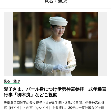
見る・遊ぶ
見る・遊ぶ
愛子さま、パール身につけ伊勢神宮参拝 式年遷宮
行事「御木曳」などご視察
天皇皇后両陛下の長女愛子さまが8月1日・2日の2日間、伊勢神宮の外
宮（げくう）・内宮（ないくう）を参拝し、20年に一度社殿などを建