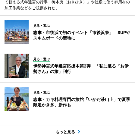
て替える式年遷宮の行事「御木曳（おきひき）」や社殿に使う御用材の
加工作業などをご視察された。
見る・遊ぶ
志摩・市後浜で初のイベント「市後浜祭」 SUPや
スキムボードの聖地に
見る・遊ぶ
伊勢神宮式年遷宮応援本第2弾 「私に還る『お伊
勢さん』の旅」刊行
見る・遊ぶ
志摩・カキ料理専門の旅館「いかだ荘山上」で夏季
限定かき氷、新作も
もっと見る