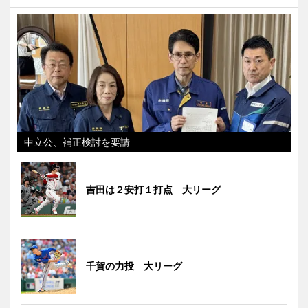
中立公、補正検討を要請
吉田は２安打１打点 大リーグ
千賀の力投 大リーグ