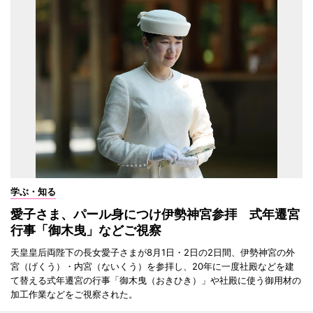
学ぶ・知る
愛子さま、パール身につけ伊勢神宮参拝 式年遷宮
行事「御木曳」などご視察
天皇皇后両陛下の長女愛子さまが8月1日・2日の2日間、伊勢神宮の外
宮（げくう）・内宮（ないくう）を参拝し、20年に一度社殿などを建
て替える式年遷宮の行事「御木曳（おきひき）」や社殿に使う御用材の
加工作業などをご視察された。