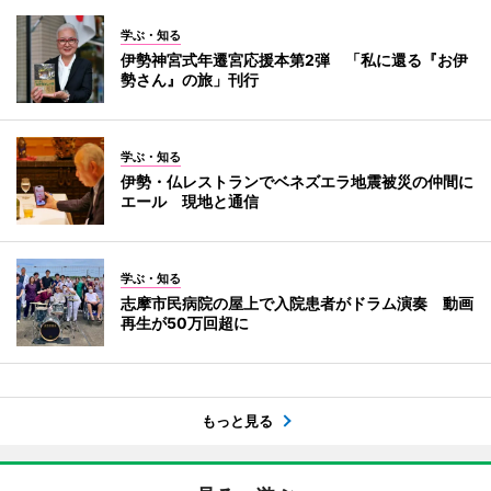
学ぶ・知る
伊勢神宮式年遷宮応援本第2弾 「私に還る『お伊
勢さん』の旅」刊行
学ぶ・知る
伊勢・仏レストランでベネズエラ地震被災の仲間に
エール 現地と通信
学ぶ・知る
志摩市民病院の屋上で入院患者がドラム演奏 動画
再生が50万回超に
もっと見る