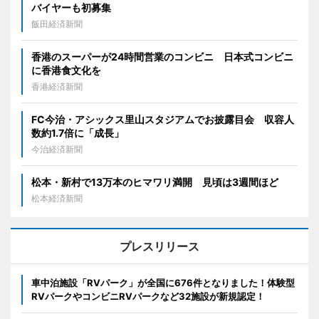
バイヤーも初募集
飯田経済新聞
香港のスーパーが24時間営業のコンビニ 日本式コンビニ
に香港食文化を
香港経済新聞
FC今治・アシックス里山スタジアムでお披露目会 収容人
数約1.7倍に「成長」
今治経済新聞
松本・新村で13万本のヒマワリ満開 見頃は3週間ほど
松本経済新聞
プレスリリース
車中泊施設「RVパーク」が全国に676件となりました！体験型
RVパークやコンビニRVパークなど32施設が新規認定！