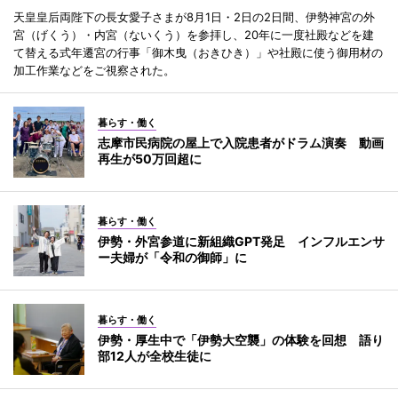
天皇皇后両陛下の長女愛子さまが8月1日・2日の2日間、伊勢神宮の外
宮（げくう）・内宮（ないくう）を参拝し、20年に一度社殿などを建
て替える式年遷宮の行事「御木曳（おきひき）」や社殿に使う御用材の
加工作業などをご視察された。
暮らす・働く
志摩市民病院の屋上で入院患者がドラム演奏 動画
再生が50万回超に
暮らす・働く
伊勢・外宮参道に新組織GPT発足 インフルエンサ
ー夫婦が「令和の御師」に
暮らす・働く
伊勢・厚生中で「伊勢大空襲」の体験を回想 語り
部12人が全校生徒に