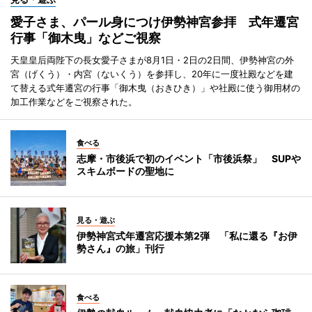
愛子さま、パール身につけ伊勢神宮参拝 式年遷宮
行事「御木曳」などご視察
天皇皇后両陛下の長女愛子さまが8月1日・2日の2日間、伊勢神宮の外
宮（げくう）・内宮（ないくう）を参拝し、20年に一度社殿などを建
て替える式年遷宮の行事「御木曳（おきひき）」や社殿に使う御用材の
加工作業などをご視察された。
食べる
志摩・市後浜で初のイベント「市後浜祭」 SUPや
スキムボードの聖地に
見る・遊ぶ
伊勢神宮式年遷宮応援本第2弾 「私に還る『お伊
勢さん』の旅」刊行
食べる