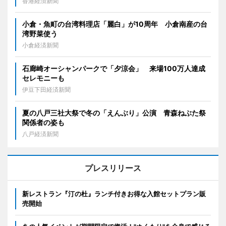
香港経済新聞
小倉・魚町の台湾料理店「麗白」が10周年 小倉南産の台
湾野菜使う
小倉経済新聞
石廊崎オーシャンパークで「夕涼会」 来場100万人達成
セレモニーも
伊豆下田経済新聞
夏の八戸三社大祭で冬の「えんぶり」公演 青森ねぶた祭
関係者の姿も
八戸経済新聞
プレスリリース
新レストラン『汀の杜』ランチ付きお得な入館セットプラン販
売開始