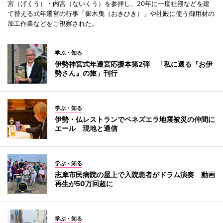
宮（げくう）・内宮（ないくう）を参拝し、20年に一度社殿などを建
て替える式年遷宮の行事「御木曳（おきひき）」や社殿に使う御用材の
加工作業などをご視察された。
学ぶ・知る
伊勢神宮式年遷宮応援本第2弾 「私に還る『お伊
勢さん』の旅」刊行
学ぶ・知る
伊勢・仏レストランでベネズエラ地震被災の仲間に
エール 現地と通信
学ぶ・知る
志摩市民病院の屋上で入院患者がドラム演奏 動画
再生が50万回超に
学ぶ・知る