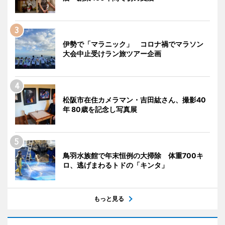
伊勢で「マラニック」 コロナ禍でマラソン
大会中止受けラン旅ツアー企画
松阪市在住カメラマン・吉田紘さん、撮影40
年 80歳を記念し写真展
鳥羽水族館で年末恒例の大掃除 体重700キ
ロ、逃げまわるトドの「キンタ」
もっと見る