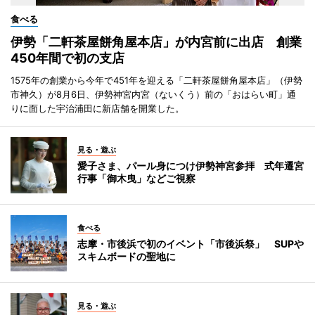
食べる
伊勢「二軒茶屋餅角屋本店」が内宮前に出店 創業
450年間で初の支店
1575年の創業から今年で451年を迎える「二軒茶屋餅角屋本店」（伊勢
市神久）が8月6日、伊勢神宮内宮（ないくう）前の「おはらい町」通
りに面した宇治浦田に新店舗を開業した。
見る・遊ぶ
愛子さま、パール身につけ伊勢神宮参拝 式年遷宮
行事「御木曳」などご視察
食べる
志摩・市後浜で初のイベント「市後浜祭」 SUPや
スキムボードの聖地に
見る・遊ぶ