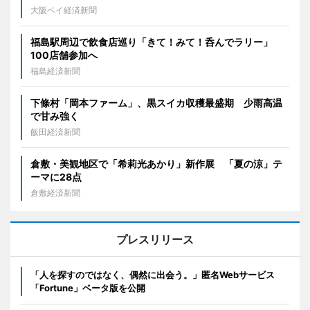
大阪ベイ経済新聞
福島駅周辺で飲食店巡り「きて！みて！呑んでラリー」
100店舗参加へ
福島経済新聞
下條村「岡本ファーム」、黒スイカ収穫最盛期 少雨高温
で甘み強く
飯田経済新聞
倉敷・美観地区で「希莉光あかり」新作展 「夏の涼」テ
ーマに28点
倉敷経済新聞
プレスリリース
「人を探すのではなく、偶然に出会う。」匿名Webサービス
「Fortune」ベータ版を公開