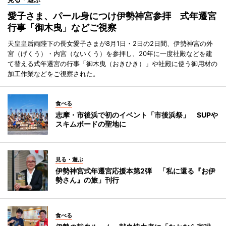
愛子さま、パール身につけ伊勢神宮参拝 式年遷宮
行事「御木曳」などご視察
天皇皇后両陛下の長女愛子さまが8月1日・2日の2日間、伊勢神宮の外
宮（げくう）・内宮（ないくう）を参拝し、20年に一度社殿などを建
て替える式年遷宮の行事「御木曳（おきひき）」や社殿に使う御用材の
加工作業などをご視察された。
食べる
志摩・市後浜で初のイベント「市後浜祭」 SUPや
スキムボードの聖地に
見る・遊ぶ
伊勢神宮式年遷宮応援本第2弾 「私に還る『お伊
勢さん』の旅」刊行
食べる