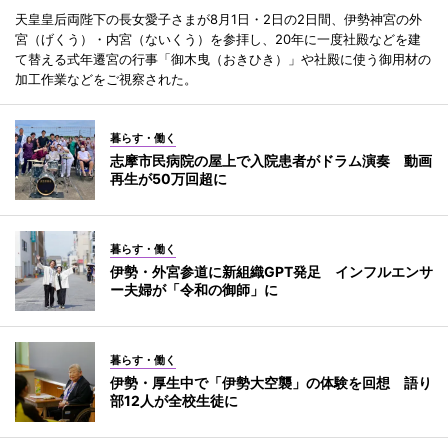
天皇皇后両陛下の長女愛子さまが8月1日・2日の2日間、伊勢神宮の外
宮（げくう）・内宮（ないくう）を参拝し、20年に一度社殿などを建
て替える式年遷宮の行事「御木曳（おきひき）」や社殿に使う御用材の
加工作業などをご視察された。
暮らす・働く
志摩市民病院の屋上で入院患者がドラム演奏 動画
再生が50万回超に
暮らす・働く
伊勢・外宮参道に新組織GPT発足 インフルエンサ
ー夫婦が「令和の御師」に
暮らす・働く
伊勢・厚生中で「伊勢大空襲」の体験を回想 語り
部12人が全校生徒に