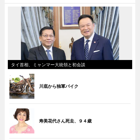
タイ首相、ミャンマー大統領と初会談
川底から独軍バイク
寿美花代さん死去、９４歳