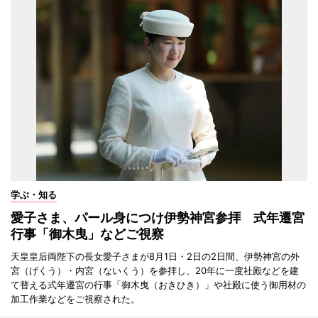
学ぶ・知る
愛子さま、パール身につけ伊勢神宮参拝 式年遷宮
行事「御木曳」などご視察
天皇皇后両陛下の長女愛子さまが8月1日・2日の2日間、伊勢神宮の外
宮（げくう）・内宮（ないくう）を参拝し、20年に一度社殿などを建
て替える式年遷宮の行事「御木曳（おきひき）」や社殿に使う御用材の
加工作業などをご視察された。