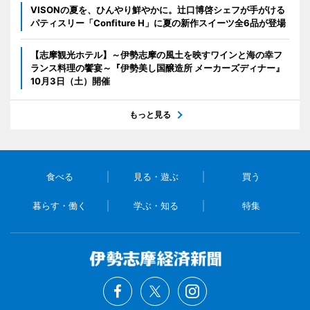
VISONの夏を、ひんやり鮮やかに。辻口博啓シェフが手がける
パティスリー「Confiture H」に夏の新作スイーツ全6品が登場
【志摩観光ホテル】～伊勢志摩の風土を映すワインと海の幸フ
ランス料理の饗宴～『伊勢美し国醸造所 メーカーズディナー』
10月3日（土）開催
もっと見る
食べる
見る・遊ぶ
買う
暮らす・働く
学ぶ・知る
特集