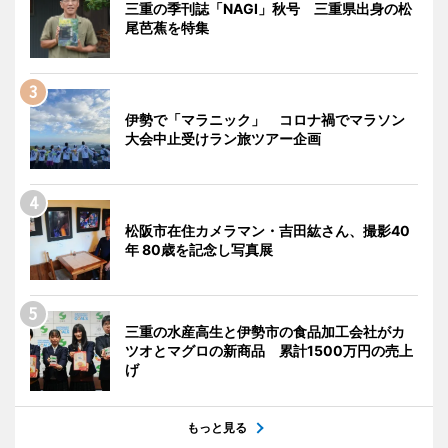
三重の季刊誌「NAGI」秋号 三重県出身の松
尾芭蕉を特集
伊勢で「マラニック」 コロナ禍でマラソン
大会中止受けラン旅ツアー企画
松阪市在住カメラマン・吉田紘さん、撮影40
年 80歳を記念し写真展
三重の水産高生と伊勢市の食品加工会社がカ
ツオとマグロの新商品 累計1500万円の売上
げ
もっと見る