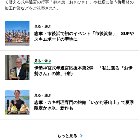
て替える式年遷宮の行事「御木曳（おきひき）」や社殿に使う御用材の
加工作業などをご視察された。
見る・遊ぶ
志摩・市後浜で初のイベント「市後浜祭」 SUPや
スキムボードの聖地に
見る・遊ぶ
伊勢神宮式年遷宮応援本第2弾 「私に還る『お伊
勢さん』の旅」刊行
見る・遊ぶ
志摩・カキ料理専門の旅館「いかだ荘山上」で夏季
限定かき氷、新作も
もっと見る