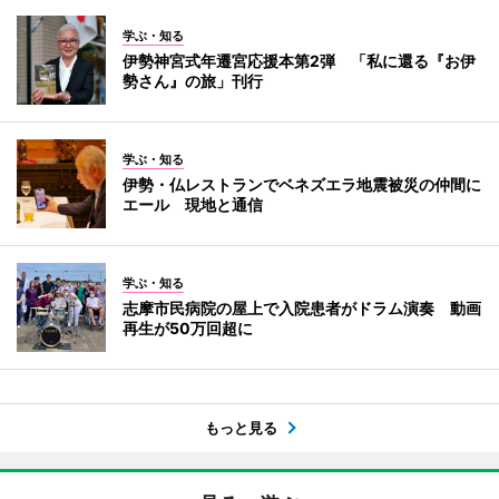
学ぶ・知る
伊勢神宮式年遷宮応援本第2弾 「私に還る『お伊
勢さん』の旅」刊行
学ぶ・知る
伊勢・仏レストランでベネズエラ地震被災の仲間に
エール 現地と通信
学ぶ・知る
志摩市民病院の屋上で入院患者がドラム演奏 動画
再生が50万回超に
もっと見る