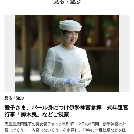
見る・遊ぶ
見る・遊ぶ
愛子さま、パール身につけ伊勢神宮参拝 式年遷宮
行事「御木曳」などご視察
天皇皇后両陛下の長女愛子さまが8月1日・2日の2日間、伊勢神宮の外
宮（げくう）・内宮（ないくう）を参拝し、20年に一度社殿などを建