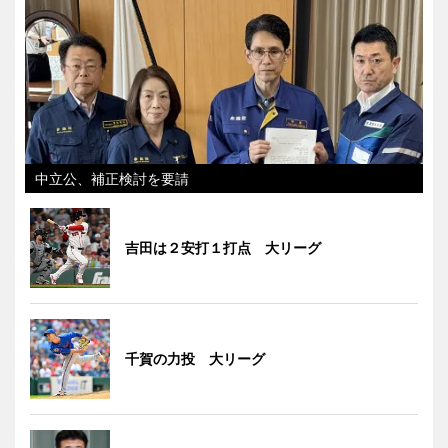
中立公、補正検討を要請
吉田は２安打１打点 大リーグ
千賀の力投 大リーグ