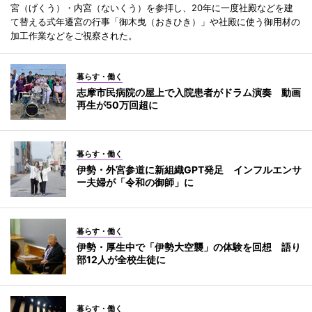
宮（げくう）・内宮（ないくう）を参拝し、20年に一度社殿などを建
て替える式年遷宮の行事「御木曳（おきひき）」や社殿に使う御用材の
加工作業などをご視察された。
暮らす・働く
志摩市民病院の屋上で入院患者がドラム演奏 動画
再生が50万回超に
暮らす・働く
伊勢・外宮参道に新組織GPT発足 インフルエンサ
ー夫婦が「令和の御師」に
暮らす・働く
伊勢・厚生中で「伊勢大空襲」の体験を回想 語り
部12人が全校生徒に
暮らす・働く