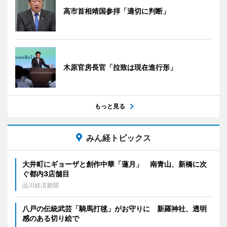
高市首相靖国参拝「適切に判断」
木原官房長官「拉致は現在進行形」
もっと見る
みん経トピックス
大井町にギョーザと創作中華「蓮月」 南青山、新橋に次
ぐ都内3店舗目
品川経済新聞
八戸の伝統武芸「騎馬打毬」がお守りに 新羅神社、透明
感のある切り絵で