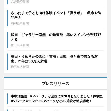
八戸経済新聞
さいたまで子ども向け体験イベント「夏ラボ」 救命や防
犯学ぶ
浦和経済新聞
飯田「ギャラリー南無」の睡蓮池 赤いスイレンが見頃迎
える
飯田経済新聞
梅田・うめきた公園に「雲海」出現 昼と夜で異なる演
出、昨年は50万人来場
梅田経済新聞
プレスリリース
車中泊施設「RVパーク」が全国に676件となりました！体験型
RVパークやコンビニRVパークなど32施設が新規認定！