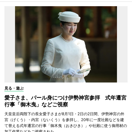
見る・遊ぶ
愛子さま、パール身につけ伊勢神宮参拝 式年遷宮
行事「御木曳」などご視察
天皇皇后両陛下の長女愛子さまが8月1日・2日の2日間、伊勢神宮の外
宮（げくう）・内宮（ないくう）を参拝し、20年に一度社殿などを建
て替える式年遷宮の行事「御木曳（おきひき）」や社殿に使う御用材の
加工作業などをご視察された。