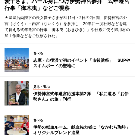
愛子さま、パール身につけ伊勢神宮参拝 式年遷宮
行事「御木曳」などご視察
天皇皇后両陛下の長女愛子さまが8月1日・2日の2日間、伊勢神宮の外
宮（げくう）・内宮（ないくう）を参拝し、20年に一度社殿などを建
て替える式年遷宮の行事「御木曳（おきひき）」や社殿に使う御用材の
加工作業などをご視察された。
食べる
志摩・市後浜で初のイベント「市後浜祭」 SUPや
スキムボードの聖地に
見る・遊ぶ
伊勢神宮式年遷宮応援本第2弾 「私に還る『お伊
勢さん』の旅」刊行
食べる
伊勢の献血ルーム、献血協力者に「なかむら珈琲」
オリジナルブレンド進呈