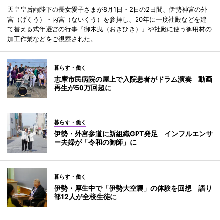
天皇皇后両陛下の長女愛子さまが8月1日・2日の2日間、伊勢神宮の外
宮（げくう）・内宮（ないくう）を参拝し、20年に一度社殿などを建
て替える式年遷宮の行事「御木曳（おきひき）」や社殿に使う御用材の
加工作業などをご視察された。
暮らす・働く
志摩市民病院の屋上で入院患者がドラム演奏 動画
再生が50万回超に
暮らす・働く
伊勢・外宮参道に新組織GPT発足 インフルエンサ
ー夫婦が「令和の御師」に
暮らす・働く
伊勢・厚生中で「伊勢大空襲」の体験を回想 語り
部12人が全校生徒に