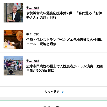
学ぶ・知る
伊勢神宮式年遷宮応援本第2弾 「私に還る『お伊
勢さん』の旅」刊行
学ぶ・知る
伊勢・仏レストランでベネズエラ地震被災の仲間に
エール 現地と通信
学ぶ・知る
志摩市民病院の屋上で入院患者がドラム演奏 動画
再生が50万回超に
もっと見る