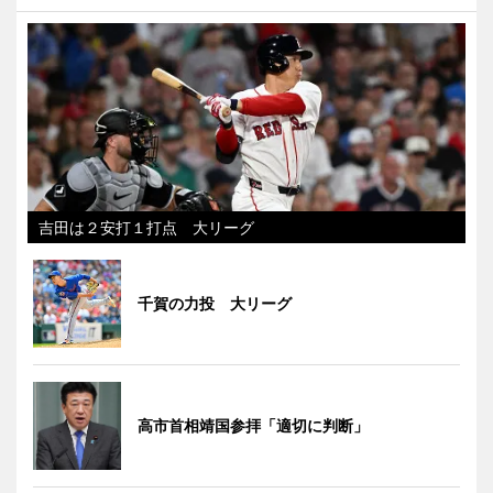
吉田は２安打１打点 大リーグ
千賀の力投 大リーグ
高市首相靖国参拝「適切に判断」