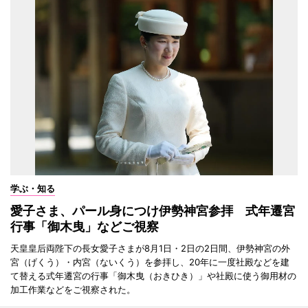
学ぶ・知る
愛子さま、パール身につけ伊勢神宮参拝 式年遷宮
行事「御木曳」などご視察
天皇皇后両陛下の長女愛子さまが8月1日・2日の2日間、伊勢神宮の外
宮（げくう）・内宮（ないくう）を参拝し、20年に一度社殿などを建
て替える式年遷宮の行事「御木曳（おきひき）」や社殿に使う御用材の
加工作業などをご視察された。