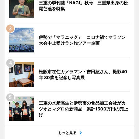
三重の季刊誌「NAGI」秋号 三重県出身の松
尾芭蕉を特集
伊勢で「マラニック」 コロナ禍でマラソン
大会中止受けラン旅ツアー企画
松阪市在住カメラマン・吉田紘さん、撮影40
年 80歳を記念し写真展
三重の水産高生と伊勢市の食品加工会社がカ
ツオとマグロの新商品 累計1500万円の売上
げ
もっと見る