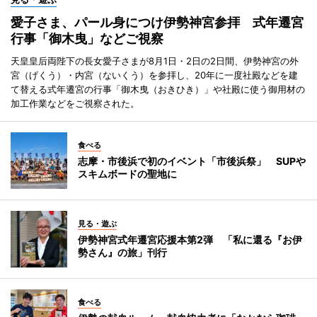
愛子さま、パール身につけ伊勢神宮参拝 式年遷宮
行事「御木曳」などご視察
天皇皇后両陛下の長女愛子さまが8月1日・2日の2日間、伊勢神宮の外
宮（げくう）・内宮（ないくう）を参拝し、20年に一度社殿などを建
て替える式年遷宮の行事「御木曳（おきひき）」や社殿に使う御用材の
加工作業などをご視察された。
食べる
志摩・市後浜で初のイベント「市後浜祭」 SUPや
スキムボードの聖地に
見る・遊ぶ
伊勢神宮式年遷宮応援本第2弾 「私に還る『お伊
勢さん』の旅」刊行
食べる