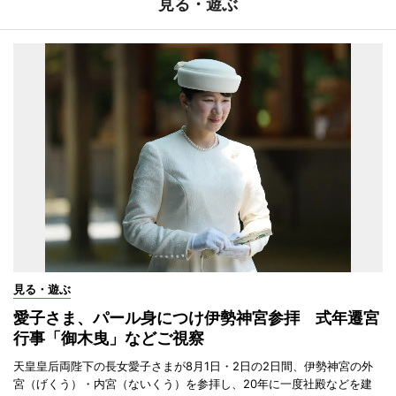
見る・遊ぶ
見る・遊ぶ
愛子さま、パール身につけ伊勢神宮参拝 式年遷宮
行事「御木曳」などご視察
天皇皇后両陛下の長女愛子さまが8月1日・2日の2日間、伊勢神宮の外
宮（げくう）・内宮（ないくう）を参拝し、20年に一度社殿などを建