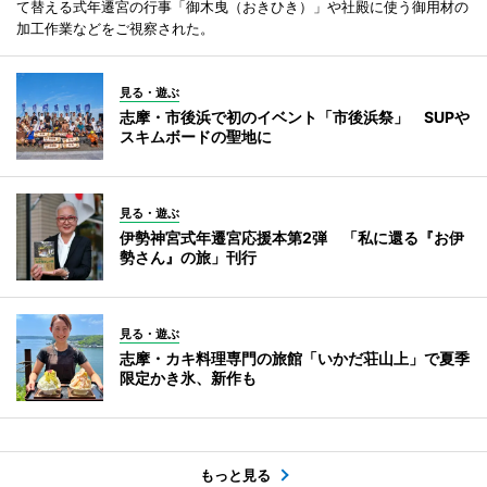
て替える式年遷宮の行事「御木曳（おきひき）」や社殿に使う御用材の
加工作業などをご視察された。
見る・遊ぶ
志摩・市後浜で初のイベント「市後浜祭」 SUPや
スキムボードの聖地に
見る・遊ぶ
伊勢神宮式年遷宮応援本第2弾 「私に還る『お伊
勢さん』の旅」刊行
見る・遊ぶ
志摩・カキ料理専門の旅館「いかだ荘山上」で夏季
限定かき氷、新作も
もっと見る