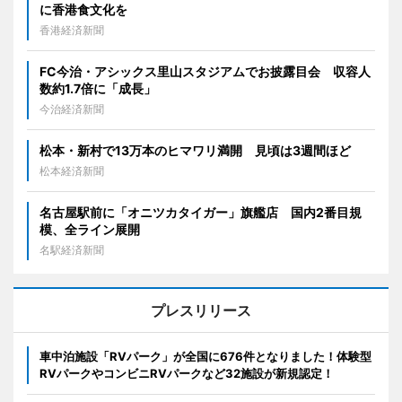
に香港食文化を
香港経済新聞
FC今治・アシックス里山スタジアムでお披露目会 収容人
数約1.7倍に「成長」
今治経済新聞
松本・新村で13万本のヒマワリ満開 見頃は3週間ほど
松本経済新聞
名古屋駅前に「オニツカタイガー」旗艦店 国内2番目規
模、全ライン展開
名駅経済新聞
プレスリリース
車中泊施設「RVパーク」が全国に676件となりました！体験型
RVパークやコンビニRVパークなど32施設が新規認定！