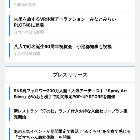
札幌経済新聞
火星を旅するVR体験アトラクション みなとみらい
PLOT48に登場
ヨコハマ経済新聞
八広で町名誕生60周年祝賀会 小池都知事も祝福
すみだ経済新聞
プレスリリース
SNS総フォロワー200万人超！人気アーティスト「Spray Art
Eden」がめおと横丁で期間限定POP-UP STOREを開催
新レストラン『汀の杜』ランチ付きお得な入館セットプラン販
売開始
あの人気イベントが期間限定で復活！"ぬくもり"を全身で感じる
「ゴマちゃん膝枕体験」を開催