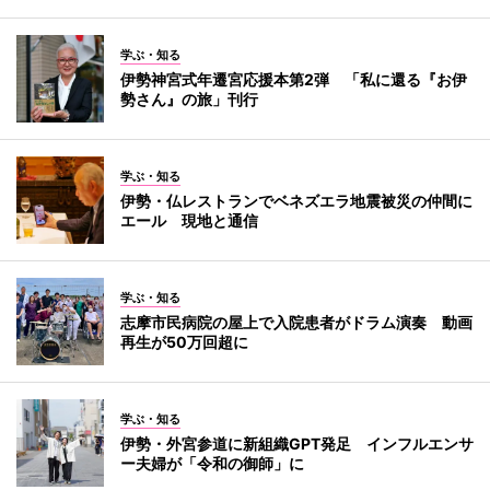
学ぶ・知る
伊勢神宮式年遷宮応援本第2弾 「私に還る『お伊
勢さん』の旅」刊行
学ぶ・知る
伊勢・仏レストランでベネズエラ地震被災の仲間に
エール 現地と通信
学ぶ・知る
志摩市民病院の屋上で入院患者がドラム演奏 動画
再生が50万回超に
学ぶ・知る
伊勢・外宮参道に新組織GPT発足 インフルエンサ
ー夫婦が「令和の御師」に