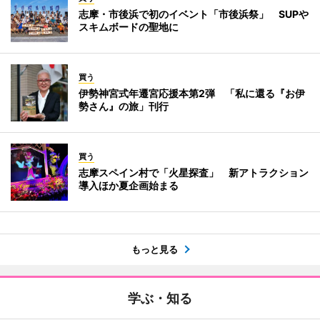
志摩・市後浜で初のイベント「市後浜祭」 SUPや
スキムボードの聖地に
買う
伊勢神宮式年遷宮応援本第2弾 「私に還る『お伊
勢さん』の旅」刊行
買う
志摩スペイン村で「火星探査」 新アトラクション
導入ほか夏企画始まる
もっと見る
学ぶ・知る