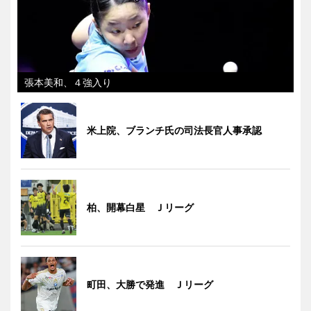
張本美和、４強入り
米上院、ブランチ氏の司法長官人事承認
柏、開幕白星 Ｊリーグ
町田、大勝で発進 Ｊリーグ