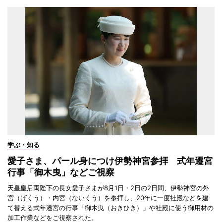
学ぶ・知る
愛子さま、パール身につけ伊勢神宮参拝 式年遷宮
行事「御木曳」などご視察
天皇皇后両陛下の長女愛子さまが8月1日・2日の2日間、伊勢神宮の外
宮（げくう）・内宮（ないくう）を参拝し、20年に一度社殿などを建
て替える式年遷宮の行事「御木曳（おきひき）」や社殿に使う御用材の
加工作業などをご視察された。