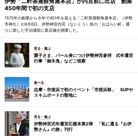
伊勢「二軒茶屋餅角屋本店」が内宮前に出店 創業
450年間で初の支店
1575年の創業から今年で451年を迎える「二軒茶屋餅角屋本店」（伊勢
市神久）が8月6日、伊勢神宮内宮（ないくう）前の「おはらい町」通
りに面した宇治浦田に新店舗を開業した。
見る・遊ぶ
愛子さま、パール身につけ伊勢神宮参拝 式年遷宮
行事「御木曳」などご視察
食べる
志摩・市後浜で初のイベント「市後浜祭」 SUPや
スキムボードの聖地に
見る・遊ぶ
伊勢神宮式年遷宮応援本第2弾 「私に還る『お伊
勢さん』の旅」刊行