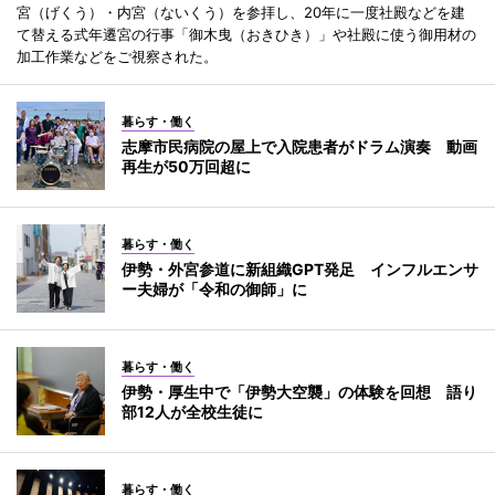
宮（げくう）・内宮（ないくう）を参拝し、20年に一度社殿などを建
て替える式年遷宮の行事「御木曳（おきひき）」や社殿に使う御用材の
加工作業などをご視察された。
暮らす・働く
志摩市民病院の屋上で入院患者がドラム演奏 動画
再生が50万回超に
暮らす・働く
伊勢・外宮参道に新組織GPT発足 インフルエンサ
ー夫婦が「令和の御師」に
暮らす・働く
伊勢・厚生中で「伊勢大空襲」の体験を回想 語り
部12人が全校生徒に
暮らす・働く