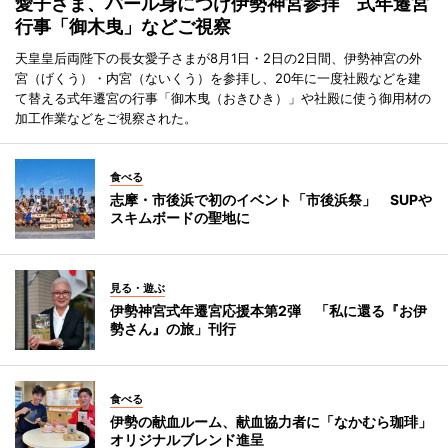
愛子さま、パール身につけ伊勢神宮参拝 式年遷宮
行事「御木曳」などご視察
天皇皇后両陛下の長女愛子さまが8月1日・2日の2日間、伊勢神宮の外
宮（げくう）・内宮（ないくう）を参拝し、20年に一度社殿などを建
て替える式年遷宮の行事「御木曳（おきひき）」や社殿に使う御用材の
加工作業などをご視察された。
食べる
志摩・市後浜で初のイベント「市後浜祭」 SUPや
スキムボードの聖地に
見る・遊ぶ
伊勢神宮式年遷宮応援本第2弾 「私に還る『お伊
勢さん』の旅」刊行
食べる
伊勢の献血ルーム、献血協力者に「なかむら珈琲」
オリジナルブレンド進呈