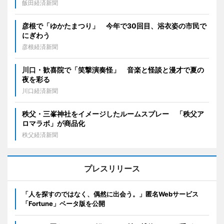
飯田経済新聞
彦根で「ゆかたまつり」 今年で30回目、浴衣姿の市民で
にぎわう
彦根経済新聞
川口・歓喜院で「笑撃演奏怪」 音楽と怪談と漫才で夏の
夜を彩る
川口経済新聞
秩父・三峯神社をイメージしたルームスプレー 「秩父ア
ロマラボ」が商品化
秩父経済新聞
プレスリリース
「人を探すのではなく、偶然に出会う。」匿名Webサービス
「Fortune」ベータ版を公開