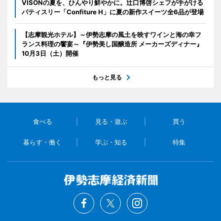
VISONの夏を、ひんやり鮮やかに。辻口博啓シェフが手がける
パティスリー「Confiture H」に夏の新作スイーツ全6品が登場
【志摩観光ホテル】～伊勢志摩の風土を映すワインと海の幸フ
ランス料理の饗宴～『伊勢美し国醸造所 メーカーズディナー』
10月3日（土）開催
もっと見る
食べる
見る・遊ぶ
買う
暮らす・働く
学ぶ・知る
特集