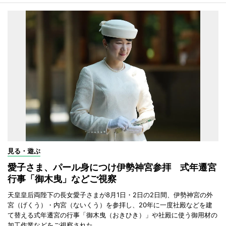
見る・遊ぶ
愛子さま、パール身につけ伊勢神宮参拝 式年遷宮
行事「御木曳」などご視察
天皇皇后両陛下の長女愛子さまが8月1日・2日の2日間、伊勢神宮の外
宮（げくう）・内宮（ないくう）を参拝し、20年に一度社殿などを建
て替える式年遷宮の行事「御木曳（おきひき）」や社殿に使う御用材の
加工作業などをご視察された。