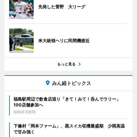
先発した菅野 大リーグ
米大統領ヘリに民間機接近
もっと見る
みん経トピックス
福島駅周辺で飲食店巡り「きて！みて！呑んでラリー」
100店舗参加へ
福島経済新聞
下條村「岡本ファーム」、黒スイカ収穫最盛期 少雨高温
で甘み強く