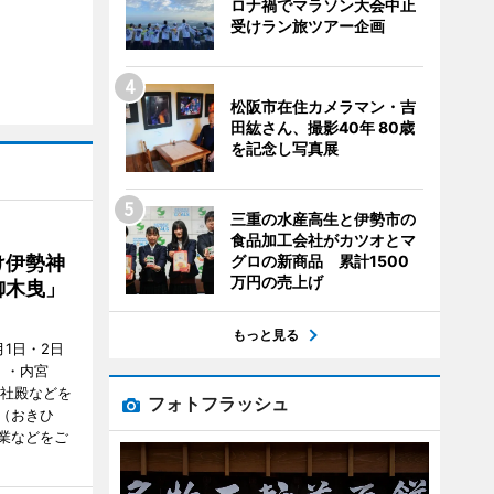
ロナ禍でマラソン大会中止
受けラン旅ツアー企画
松阪市在住カメラマン・吉
田紘さん、撮影40年 80歳
を記念し写真展
三重の水産高生と伊勢市の
食品加工会社がカツオとマ
グロの新商品 累計1500
け伊勢神
万円の売上げ
御木曳」
もっと見る
1日・2日
）・内宮
度社殿などを
フォトフラッシュ
（おきひ
業などをご