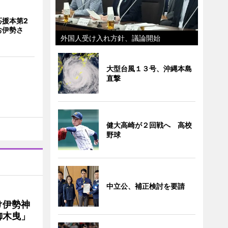
応援本第2
お伊勢さ
外国人受け入れ方針、議論開始
大型台風１３号、沖縄本島
直撃
健大高崎が２回戦へ 高校
野球
中立公、補正検討を要請
け伊勢神
御木曳」