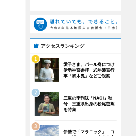
アクセスランキング
愛子さま、パール身につけ
伊勢神宮参拝 式年遷宮行
事「御木曳」などご視察
三重の季刊誌「NAGI」秋
号 三重県出身の松尾芭蕉
を特集
伊勢で「マラニック」 コ