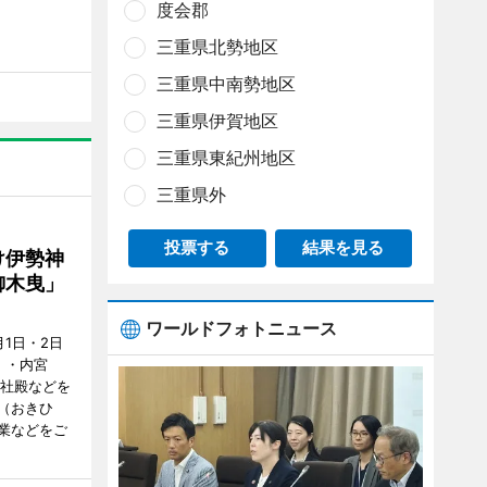
度会郡
三重県北勢地区
三重県中南勢地区
三重県伊賀地区
三重県東紀州地区
三重県外
投票する
結果を見る
け伊勢神
御木曳」
ワールドフォトニュース
1日・2日
）・内宮
度社殿などを
（おきひ
業などをご