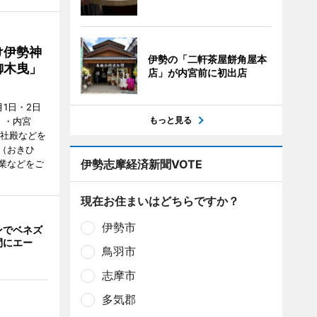
け伊勢神
伊勢の「二軒茶屋餅角屋本
御木曳」
店」が内宮前に初出店
1日・2日
もっと見る
）・内宮
度社殿などを
（おきひ
伊勢志摩経済新聞VOTE
業などをご
現在お住まいはどちらですか？
伊勢市
ンでベネズ
間にエー
鳥羽市
志摩市
多気郡