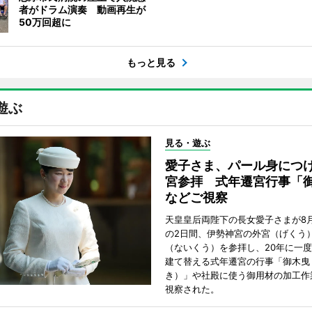
者がドラム演奏 動画再生が
50万回超に
もっと見る
遊ぶ
見る・遊ぶ
愛子さま、パール身につ
宮参拝 式年遷宮行事「
などご視察
天皇皇后両陛下の長女愛子さまが8月
の2日間、伊勢神宮の外宮（げくう
（ないくう）を参拝し、20年に一
建て替える式年遷宮の行事「御木曳
き）」や社殿に使う御用材の加工作
視察された。