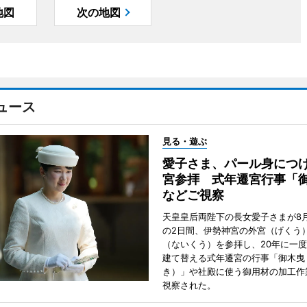
地図
次の地図
ュース
見る・遊ぶ
愛子さま、パール身につ
宮参拝 式年遷宮行事「
などご視察
天皇皇后両陛下の長女愛子さまが8月
の2日間、伊勢神宮の外宮（げくう
（ないくう）を参拝し、20年に一
建て替える式年遷宮の行事「御木曳
き）」や社殿に使う御用材の加工作
視察された。