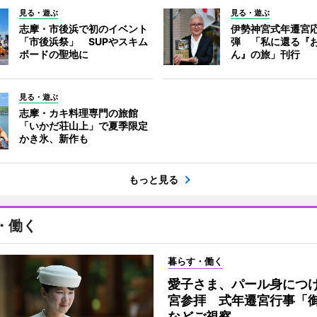
見る・遊ぶ
見る・遊ぶ
志摩・市後浜で初のイベント
伊勢神宮式年遷宮
「市後浜祭」 SUPやスキム
弾 「私に還る『
ボードの聖地に
ん』の旅」刊行
見る・遊ぶ
志摩・カキ料理専門の旅館
「いかだ荘山上」で夏季限定
かき氷、新作も
もっと見る
・働く
暮らす・働く
愛子さま、パール身につ
宮参拝 式年遷宮行事「
などご視察