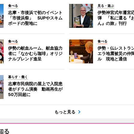
食べる
見る・遊ぶ
志摩・市後浜で初のイベント
伊勢神宮式年遷宮
「市後浜祭」 SUPやスキム
弾 「私に還る『
ボードの聖地に
ん』の旅」刊行
食べる
食べる
伊勢の献血ルーム、献血協力
伊勢・仏レストラ
者に「なかむら珈琲」オリジ
エラ地震被災の仲
ナルブレンド進呈
ル 現地と通信
暮らす・働く
志摩市民病院の屋上で入院患
者がドラム演奏 動画再生が
50万回超に
もっと見る
知る