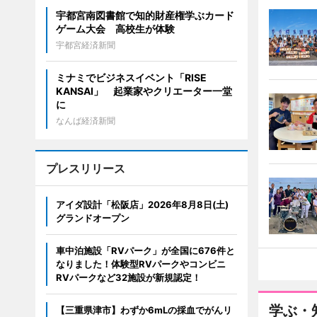
宇都宮南図書館で知的財産権学ぶカード
ゲーム大会 高校生が体験
宇都宮経済新聞
ミナミでビジネスイベント「RISE
KANSAI」 起業家やクリエーター一堂
に
なんば経済新聞
プレスリリース
アイダ設計「松阪店」2026年8月8日(土)
グランドオープン
車中泊施設「RVパーク」が全国に676件と
なりました！体験型RVパークやコンビニ
RVパークなど32施設が新規認定！
学ぶ・
【三重県津市】わずか6mLの採血でがんリ