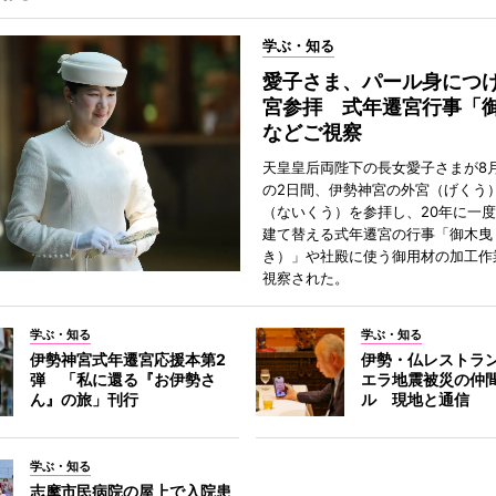
学ぶ・知る
愛子さま、パール身につ
宮参拝 式年遷宮行事「
などご視察
天皇皇后両陛下の長女愛子さまが8月
の2日間、伊勢神宮の外宮（げくう
（ないくう）を参拝し、20年に一
建て替える式年遷宮の行事「御木曳
き）」や社殿に使う御用材の加工作
視察された。
学ぶ・知る
学ぶ・知る
伊勢神宮式年遷宮応援本第2
伊勢・仏レストラ
弾 「私に還る『お伊勢さ
エラ地震被災の仲
ん』の旅」刊行
ル 現地と通信
学ぶ・知る
志摩市民病院の屋上で入院患