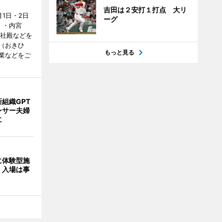
吉田は２安打１打点 大リ
1日・2日
ーグ
）・内宮
度社殿などを
（おきひ
もっと見る
業などをご
組織GPT
ンサー夫婦
に
に体験型施
 入場は事