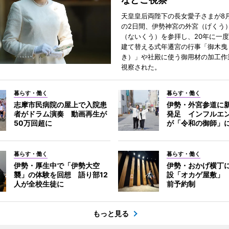
天皇皇后両陛下の長女愛子さまが8月
の2日間、伊勢神宮の外宮（げくう
（ないくう）を参拝し、20年に一
建て替える式年遷宮の行事「御木曳
き）」や社殿に使う御用材の加工作
視察された。
暮らす・働く
暮らす・働く
志摩市民病院の屋上で入院患
伊勢・外宮参道に新
者がドラム演奏 動画再生が
発足 インフルエ
50万回超に
が「令和の御師」
暮らす・働く
暮らす・働く
伊勢・厚生中で「伊勢大空
伊勢・おかげ横丁
襲」の体験を回想 語り部12
設「オカゲ屋敷」
人が全校生徒に
前予約制
もっと見る