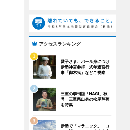
アクセスランキング
愛子さま、パール身につけ
伊勢神宮参拝 式年遷宮行
事「御木曳」などご視察
三重の季刊誌「NAGI」秋
号 三重県出身の松尾芭蕉
を特集
伊勢で「マラニック」 コ