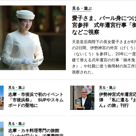
見る・遊ぶ
愛子さま、パール身につ
宮参拝 式年遷宮行事「
などご視察
天皇皇后両陛下の長女愛子さまが8月
の2日間、伊勢神宮の外宮（げくう
（ないくう）を参拝し、20年に一
建て替える式年遷宮の行事「御木曳
き）」や社殿に使う御用材の加工作
視察された。
見る・遊ぶ
見る・遊ぶ
志摩・市後浜で初のイベント
伊勢神宮式年遷宮
「市後浜祭」 SUPやスキム
弾 「私に還る『
ボードの聖地に
ん』の旅」刊行
見る・遊ぶ
志摩・カキ料理専門の旅館
「いかだ荘山上」で夏季限定