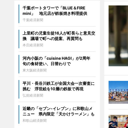
千葉ポートタワーで「BLUE＆FIRE
mini」 地元店が鉄板焼き料理提供
千葉経済新聞
上里町の児童生徒16人が町長らと意見交
換 議場で町への提案、再質問も
本庄経済新聞
河内小阪の「cuisine HAGI」が2周年
旬の食材使い、日替わりで
東大阪経済新聞
平川・長谷川鉄工が全国大会一次審査に
挑む 浮世絵を10層の鉄板で再現
弘前経済新聞
近畿の「セブン-イレブン」に和歌山メ
ニュー 県内限定「天かけラーメン」も
和歌山経済新聞