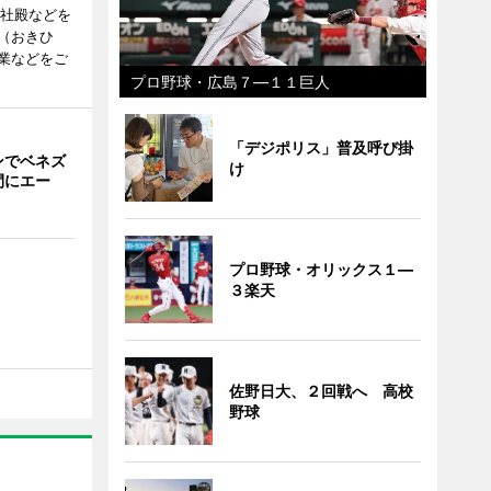
度社殿などを
（おきひ
業などをご
プロ野球・広島７―１１巨人
「デジポリス」普及呼び掛
ンでベネズ
け
間にエー
プロ野球・オリックス１―
３楽天
佐野日大、２回戦へ 高校
野球