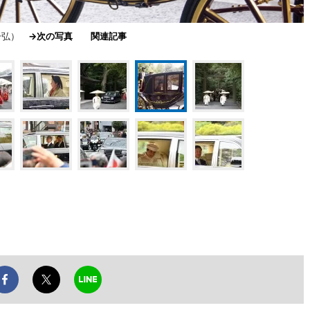
木一弘）
→次の写真
関連記事