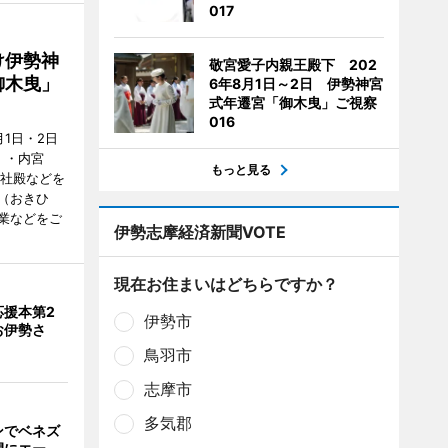
017
け伊勢神
敬宮愛子内親王殿下 202
御木曳」
6年8月1日～2日 伊勢神宮
式年遷宮「御木曳」ご視察
016
1日・2日
）・内宮
もっと見る
度社殿などを
（おきひ
業などをご
伊勢志摩経済新聞VOTE
現在お住まいはどちらですか？
応援本第2
伊勢市
お伊勢さ
鳥羽市
志摩市
多気郡
ンでベネズ