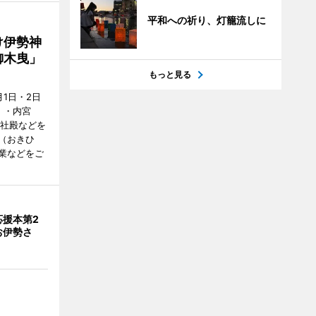
平和への祈り、灯籠流しに
け伊勢神
御木曳」
もっと見る
1日・2日
）・内宮
度社殿などを
（おきひ
業などをご
応援本第2
お伊勢さ