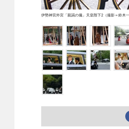
伊勢神宮外宮「親謁の儀」天皇陛下2（撮影＝鈴