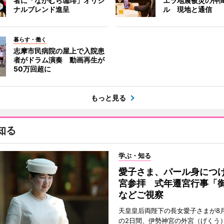
者に「なかむら珈琲」オリジ
エラ地震被災の仲
ナルブレンド進呈
ル 現地と通信
暮らす・働く
志摩市民病院の屋上で入院患
者がドラム演奏 動画再生が
50万回超に
もっと見る
知る
学ぶ・知る
愛子さま、パール身につ
宮参拝 式年遷宮行事「
などご視察
天皇皇后両陛下の長女愛子さまが8月
の2日間、伊勢神宮の外宮（げくう