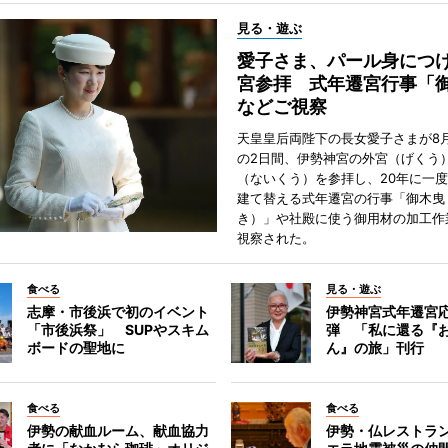
見る・遊ぶ
愛子さま、パール身につ
宮参拝 式年遷宮行事「
などご視察
天皇皇后両陛下の長女愛子さまが8月
の2日間、伊勢神宮の外宮（げくう
（ないくう）を参拝し、20年に一
建て替える式年遷宮の行事「御木曳
き）」や社殿に使う御用材の加工作
視察された。
食べる
見る・遊ぶ
志摩・市後浜で初のイベント
伊勢神宮式年遷宮
「市後浜祭」 SUPやスキム
弾 「私に還る『
ボードの聖地に
ん』の旅」刊行
食べる
食べる
伊勢の献血ルーム、献血協力
伊勢・仏レストラ