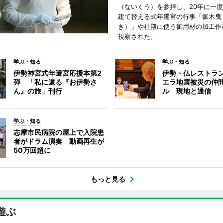
（ないくう）を参拝し、20年に一
建て替える式年遷宮の行事「御木曳
き）」や社殿に使う御用材の加工作
視察された。
学ぶ・知る
学ぶ・知る
伊勢神宮式年遷宮応援本第2
伊勢・仏レストラ
弾 「私に還る『お伊勢さ
エラ地震被災の仲
ん』の旅」刊行
ル 現地と通信
学ぶ・知る
志摩市民病院の屋上で入院患
者がドラム演奏 動画再生が
50万回超に
もっと見る
遊ぶ