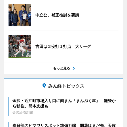
中立公、補正検討を要請
吉田は２安打１打点 大リーグ
もっと見る
みん経トピックス
金沢・近江町市場入り口に肉まん「まんぷく屋」 能登か
ら移住、熊本支援も
金沢経済新聞
春日部のヒマワリスポット準備万端 開花はまだ先、天候