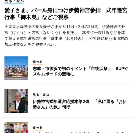
見る・遊ぶ
愛子さま、パール身につけ伊勢神宮参拝 式年遷宮
行事「御木曳」などご視察
天皇皇后両陛下の長女愛子さまが8月1日・2日の2日間、伊勢神宮の外
宮（げくう）・内宮（ないくう）を参拝し、20年に一度社殿などを建
て替える式年遷宮の行事「御木曳（おきひき）」や社殿に使う御用材の
加工作業などをご視察された。
食べる
志摩・市後浜で初のイベント「市後浜祭」 SUPや
スキムボードの聖地に
見る・遊ぶ
伊勢神宮式年遷宮応援本第2弾 「私に還る『お伊
勢さん』の旅」刊行
食べる