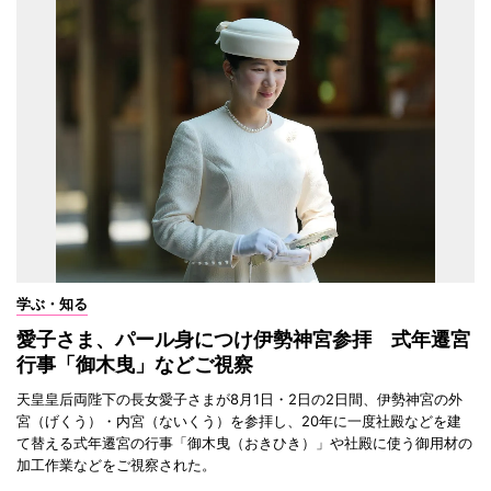
学ぶ・知る
愛子さま、パール身につけ伊勢神宮参拝 式年遷宮
行事「御木曳」などご視察
天皇皇后両陛下の長女愛子さまが8月1日・2日の2日間、伊勢神宮の外
宮（げくう）・内宮（ないくう）を参拝し、20年に一度社殿などを建
て替える式年遷宮の行事「御木曳（おきひき）」や社殿に使う御用材の
加工作業などをご視察された。