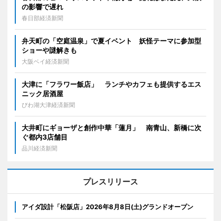
の影響で遅れ
春日部経済新聞
弁天町の「空庭温泉」で夏イベント 妖怪テーマに参加型
ショーや謎解きも
大阪ベイ経済新聞
大津に「フラワー飯店」 ランチやカフェも提供するエス
ニック居酒屋
びわ湖大津経済新聞
大井町にギョーザと創作中華「蓮月」 南青山、新橋に次
ぐ都内3店舗目
品川経済新聞
プレスリリース
アイダ設計「松阪店」2026年8月8日(土)グランドオープン