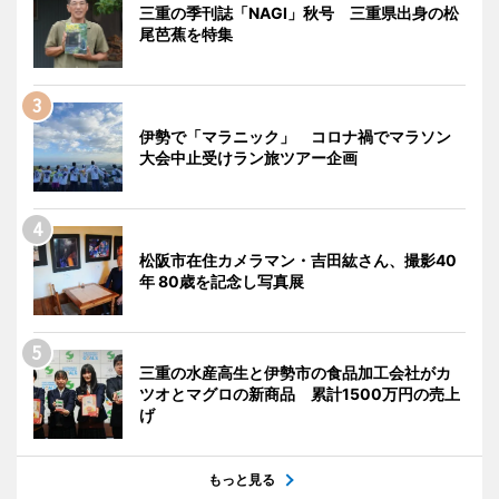
三重の季刊誌「NAGI」秋号 三重県出身の松
尾芭蕉を特集
伊勢で「マラニック」 コロナ禍でマラソン
大会中止受けラン旅ツアー企画
松阪市在住カメラマン・吉田紘さん、撮影40
年 80歳を記念し写真展
三重の水産高生と伊勢市の食品加工会社がカ
ツオとマグロの新商品 累計1500万円の売上
げ
もっと見る