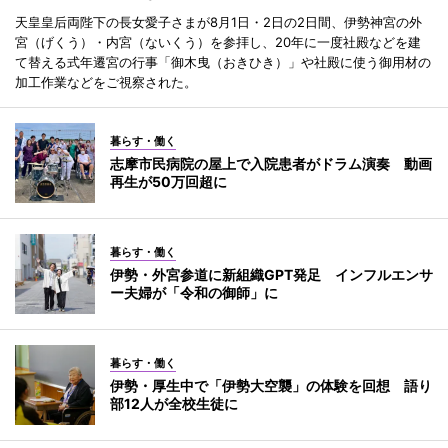
天皇皇后両陛下の長女愛子さまが8月1日・2日の2日間、伊勢神宮の外
宮（げくう）・内宮（ないくう）を参拝し、20年に一度社殿などを建
て替える式年遷宮の行事「御木曳（おきひき）」や社殿に使う御用材の
加工作業などをご視察された。
暮らす・働く
志摩市民病院の屋上で入院患者がドラム演奏 動画
再生が50万回超に
暮らす・働く
伊勢・外宮参道に新組織GPT発足 インフルエンサ
ー夫婦が「令和の御師」に
暮らす・働く
伊勢・厚生中で「伊勢大空襲」の体験を回想 語り
部12人が全校生徒に