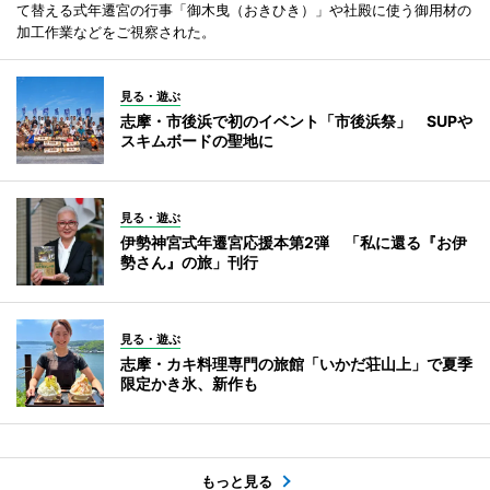
て替える式年遷宮の行事「御木曳（おきひき）」や社殿に使う御用材の
加工作業などをご視察された。
見る・遊ぶ
志摩・市後浜で初のイベント「市後浜祭」 SUPや
スキムボードの聖地に
見る・遊ぶ
伊勢神宮式年遷宮応援本第2弾 「私に還る『お伊
勢さん』の旅」刊行
見る・遊ぶ
志摩・カキ料理専門の旅館「いかだ荘山上」で夏季
限定かき氷、新作も
もっと見る