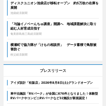
ディスクユニオン池袋店が移転オープン 約5万枚の在庫を
展開
池袋経済新聞
「与論イノベーんちゅ講座」開講へ 地域課題解決に取り
組む人材育成目指す
奄美群島南三島経済新聞
横瀬町で協力隊が「けもの相談所」 データ蓄積で鳥獣被
害防ぐ
秩父経済新聞
プレスリリース
アイダ設計「松阪店」2026年8月8日(土)グランドオープン
車中泊施設「RVパーク」が全国に676件となりました！体験型
RVパークやコンビニRVパークなど32施設が新規認定！