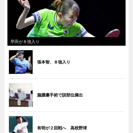
早田が８強入り
張本智、８強入り
脳腫瘍手術で誤部位摘出
有明が２回戦へ 高校野球