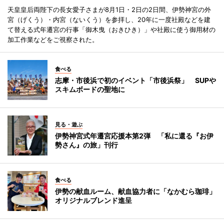
天皇皇后両陛下の長女愛子さまが8月1日・2日の2日間、伊勢神宮の外
宮（げくう）・内宮（ないくう）を参拝し、20年に一度社殿などを建
て替える式年遷宮の行事「御木曳（おきひき）」や社殿に使う御用材の
加工作業などをご視察された。
食べる
志摩・市後浜で初のイベント「市後浜祭」 SUPや
スキムボードの聖地に
見る・遊ぶ
伊勢神宮式年遷宮応援本第2弾 「私に還る『お伊
勢さん』の旅」刊行
食べる
伊勢の献血ルーム、献血協力者に「なかむら珈琲」
オリジナルブレンド進呈