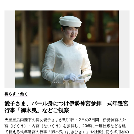
暮らす・働く
愛子さま、パール身につけ伊勢神宮参拝 式年遷宮
行事「御木曳」などご視察
天皇皇后両陛下の長女愛子さまが8月1日・2日の2日間、伊勢神宮の外
宮（げくう）・内宮（ないくう）を参拝し、20年に一度社殿などを建
て替える式年遷宮の行事「御木曳（おきひき）」や社殿に使う御用材の