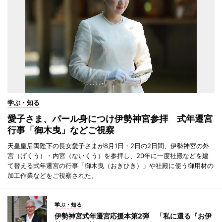
学ぶ・知る
愛子さま、パール身につけ伊勢神宮参拝 式年遷宮
行事「御木曳」などご視察
天皇皇后両陛下の長女愛子さまが8月1日・2日の2日間、伊勢神宮の外
宮（げくう）・内宮（ないくう）を参拝し、20年に一度社殿などを建
て替える式年遷宮の行事「御木曳（おきひき）」や社殿に使う御用材の
加工作業などをご視察された。
学ぶ・知る
伊勢神宮式年遷宮応援本第2弾 「私に還る『お伊