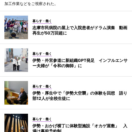
加工作業などをご視察された。
暮らす・働く
志摩市民病院の屋上で入院患者がドラム演奏 動画
再生が50万回超に
暮らす・働く
伊勢・外宮参道に新組織GPT発足 インフルエンサ
ー夫婦が「令和の御師」に
暮らす・働く
伊勢・厚生中で「伊勢大空襲」の体験を回想 語り
部12人が全校生徒に
暮らす・働く
伊勢・おかげ横丁に体験型施設「オカゲ屋敷」 入
場は事前予約制