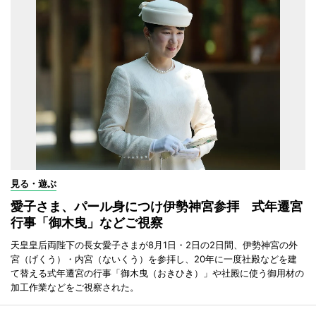
見る・遊ぶ
愛子さま、パール身につけ伊勢神宮参拝 式年遷宮
行事「御木曳」などご視察
天皇皇后両陛下の長女愛子さまが8月1日・2日の2日間、伊勢神宮の外
宮（げくう）・内宮（ないくう）を参拝し、20年に一度社殿などを建
て替える式年遷宮の行事「御木曳（おきひき）」や社殿に使う御用材の
加工作業などをご視察された。