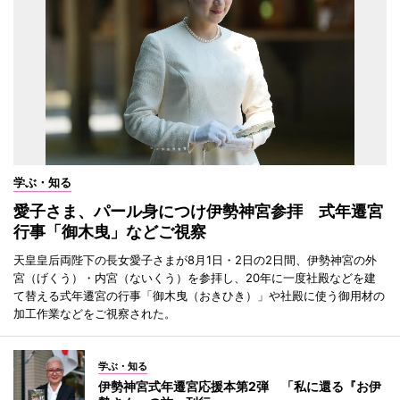
学ぶ・知る
愛子さま、パール身につけ伊勢神宮参拝 式年遷宮
行事「御木曳」などご視察
天皇皇后両陛下の長女愛子さまが8月1日・2日の2日間、伊勢神宮の外
宮（げくう）・内宮（ないくう）を参拝し、20年に一度社殿などを建
て替える式年遷宮の行事「御木曳（おきひき）」や社殿に使う御用材の
加工作業などをご視察された。
学ぶ・知る
伊勢神宮式年遷宮応援本第2弾 「私に還る『お伊