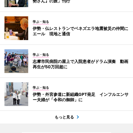
勢さん』の旅」刊行
学ぶ・知る
伊勢・仏レストランでベネズエラ地震被災の仲間に
エール 現地と通信
学ぶ・知る
志摩市民病院の屋上で入院患者がドラム演奏 動画
再生が50万回超に
学ぶ・知る
伊勢・外宮参道に新組織GPT発足 インフルエンサ
ー夫婦が「令和の御師」に
もっと見る