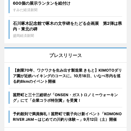
600個の展示ランタンを絵付け
すみだ経済新聞
石川啄木記念館で啄木の文学碑をたどる企画展 第2弾は県
内・東北の碑
盛岡経済新聞
プレスリリース
【創業70年、ワクワクを生み出す製造業 きもと】KIMOTOダリ
ア園が近鉄ハイキングのコースに。10月18日、いなべ市内を巡
る約8kmのイベント開催
菰野町と三十三総研が「ONSEN・ガストロノミーウォーキン
グ」にて「企業コラボ特別賞」を受賞！
予約殺到で満員御礼！菰野町で親子向け新イベント「KOMONO
RIVER JAM～はじめての川釣り体験～」9月12日（土）開催