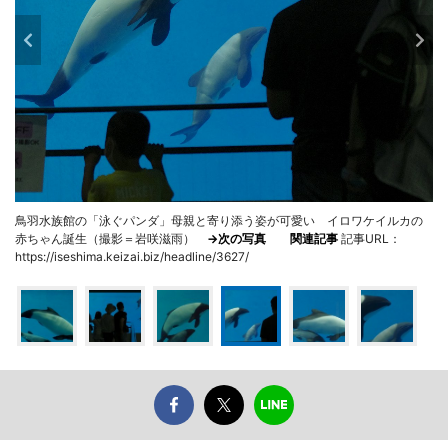
鳥羽水族館の「泳ぐパンダ」母親と寄り添う姿が可愛い イロワケイルカの
赤ちゃん誕生（撮影＝岩咲滋雨）
→次の写真
関連記事
記事URL：
https://iseshima.keizai.biz/headline/3627/