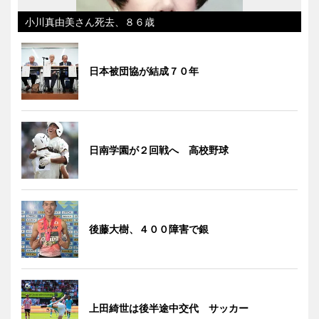
小川真由美さん死去、８６歳
日本被団協が結成７０年
日南学園が２回戦へ 高校野球
後藤大樹、４００障害で銀
上田綺世は後半途中交代 サッカー