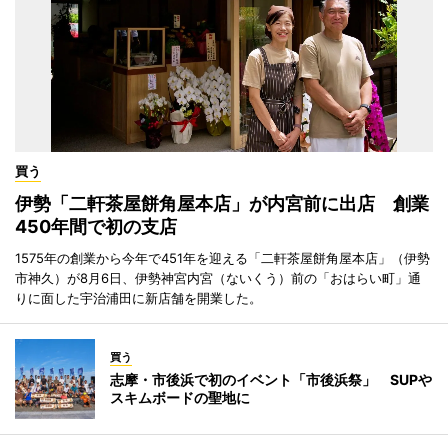
買う
伊勢「二軒茶屋餅角屋本店」が内宮前に出店 創業
450年間で初の支店
1575年の創業から今年で451年を迎える「二軒茶屋餅角屋本店」（伊勢
市神久）が8月6日、伊勢神宮内宮（ないくう）前の「おはらい町」通
りに面した宇治浦田に新店舗を開業した。
買う
志摩・市後浜で初のイベント「市後浜祭」 SUPや
スキムボードの聖地に