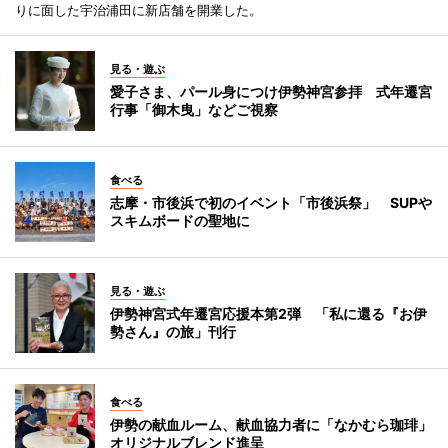
りに面した宇治浦田に新店舗を開業した。
見る・遊ぶ
愛子さま、パール身につけ伊勢神宮参拝 式年遷宮
行事「御木曳」などご視察
食べる
志摩・市後浜で初のイベント「市後浜祭」 SUPや
スキムボードの聖地に
見る・遊ぶ
伊勢神宮式年遷宮応援本第2弾 「私に還る『お伊
勢さん』の旅」刊行
食べる
伊勢の献血ルーム、献血協力者に「なかむら珈琲」
オリジナルブレンド進呈