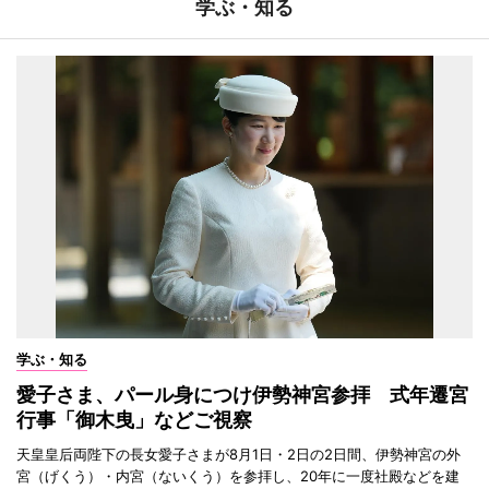
学ぶ・知る
学ぶ・知る
愛子さま、パール身につけ伊勢神宮参拝 式年遷宮
行事「御木曳」などご視察
天皇皇后両陛下の長女愛子さまが8月1日・2日の2日間、伊勢神宮の外
宮（げくう）・内宮（ないくう）を参拝し、20年に一度社殿などを建