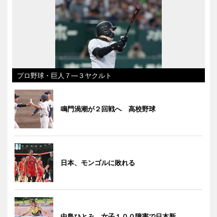
プロ野球・巨人７―３ヤクルト
鳴門渦潮が２回戦へ 高校野球
日本、モンゴルに敗れる
中島ひとみ、女子１００障害で日本新