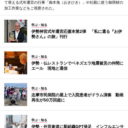
て替える式年遷宮の行事「御木曳（おきひき）」や社殿に使う御用材の
加工作業などをご視察された。
学ぶ・知る
伊勢神宮式年遷宮応援本第2弾 「私に還る『お伊
勢さん』の旅」刊行
学ぶ・知る
伊勢・仏レストランでベネズエラ地震被災の仲間に
エール 現地と通信
学ぶ・知る
志摩市民病院の屋上で入院患者がドラム演奏 動画
再生が50万回超に
学ぶ・知る
伊勢・外宮参道に新組織GPT発足 インフルエンサ