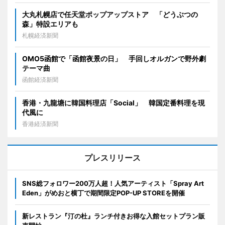
大丸札幌店で任天堂ポップアップストア 「どうぶつの
森」特設エリアも
札幌経済新聞
OMO5函館で「函館夜景の日」 手回しオルガンで野外劇
テーマ曲
函館経済新聞
香港・九龍塘に韓国料理店「Social」 韓国定番料理を現
代風に
香港経済新聞
プレスリリース
SNS総フォロワー200万人超！人気アーティスト「Spray Art
Eden」がめおと横丁で期間限定POP-UP STOREを開催
新レストラン『汀の杜』ランチ付きお得な入館セットプラン販