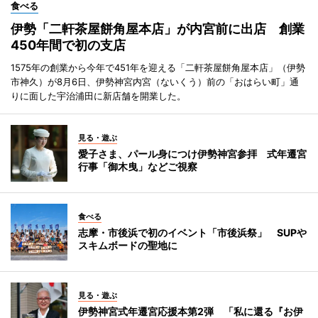
食べる
伊勢「二軒茶屋餅角屋本店」が内宮前に出店 創業
450年間で初の支店
1575年の創業から今年で451年を迎える「二軒茶屋餅角屋本店」（伊勢
市神久）が8月6日、伊勢神宮内宮（ないくう）前の「おはらい町」通
りに面した宇治浦田に新店舗を開業した。
見る・遊ぶ
愛子さま、パール身につけ伊勢神宮参拝 式年遷宮
行事「御木曳」などご視察
食べる
志摩・市後浜で初のイベント「市後浜祭」 SUPや
スキムボードの聖地に
見る・遊ぶ
伊勢神宮式年遷宮応援本第2弾 「私に還る『お伊