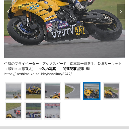
伊勢のプライベーター「アケノスピード」南本宗一郎選手、鈴鹿サーキット
（撮影＝加藤直人）
→次の写真
関連記事
記事URL：
https://iseshima.keizai.biz/headline/3742/