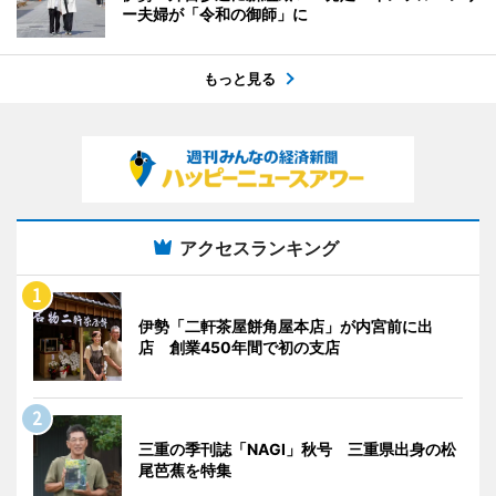
ー夫婦が「令和の御師」に
もっと見る
アクセスランキング
伊勢「二軒茶屋餅角屋本店」が内宮前に出
店 創業450年間で初の支店
三重の季刊誌「NAGI」秋号 三重県出身の松
尾芭蕉を特集