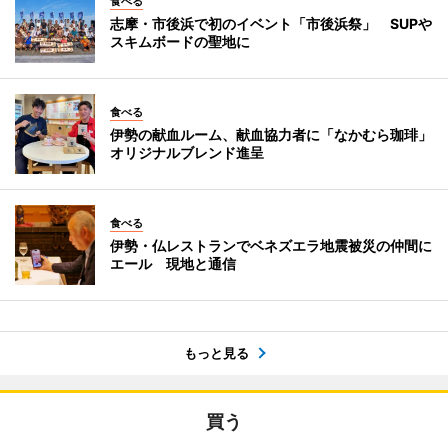
食べる
志摩・市後浜で初のイベント「市後浜祭」 SUPや
スキムボードの聖地に
食べる
伊勢の献血ルーム、献血協力者に「なかむら珈琲」
オリジナルブレンド進呈
食べる
伊勢・仏レストランでベネズエラ地震被災の仲間に
エール 現地と通信
もっと見る
買う