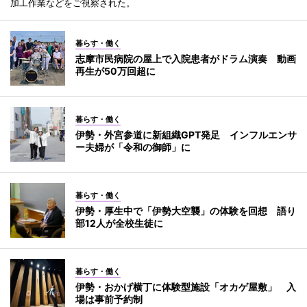
加工作業などをご視察された。
暮らす・働く
志摩市民病院の屋上で入院患者がドラム演奏 動画
再生が50万回超に
暮らす・働く
伊勢・外宮参道に新組織GPT発足 インフルエンサ
ー夫婦が「令和の御師」に
暮らす・働く
伊勢・厚生中で「伊勢大空襲」の体験を回想 語り
部12人が全校生徒に
暮らす・働く
伊勢・おかげ横丁に体験型施設「オカゲ屋敷」 入
場は事前予約制