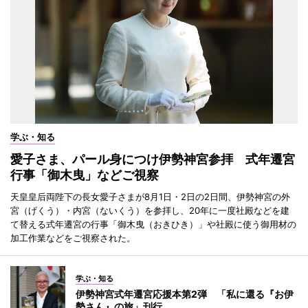
学ぶ・知る
愛子さま、パール身につけ伊勢神宮参拝 式年遷宮
行事「御木曳」などご視察
天皇皇后両陛下の長女愛子さまが8月1日・2日の2日間、伊勢神宮の外
宮（げくう）・内宮（ないくう）を参拝し、20年に一度社殿などを建
て替える式年遷宮の行事「御木曳（おきひき）」や社殿に使う御用材の
加工作業などをご視察された。
学ぶ・知る
伊勢神宮式年遷宮応援本第2弾 「私に還る『お伊
勢さん』の旅」刊行