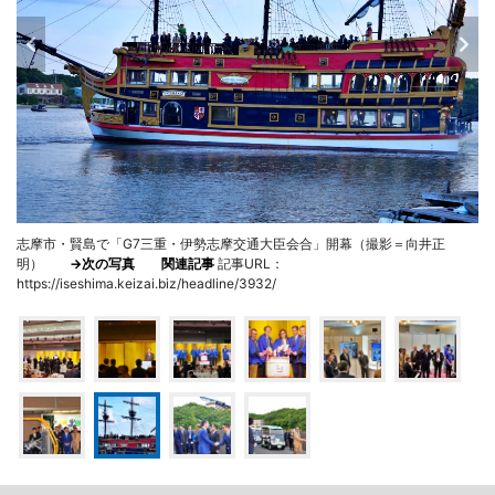
志摩市・賢島で「G7三重・伊勢志摩交通大臣会合」開幕（撮影＝向井正
明）
→次の写真
関連記事
記事URL：
https://iseshima.keizai.biz/headline/3932/