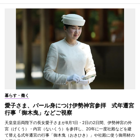
暮らす・働く
愛子さま、パール身につけ伊勢神宮参拝 式年遷宮
行事「御木曳」などご視察
天皇皇后両陛下の長女愛子さまが8月1日・2日の2日間、伊勢神宮の外
宮（げくう）・内宮（ないくう）を参拝し、20年に一度社殿などを建
て替える式年遷宮の行事「御木曳（おきひき）」や社殿に使う御用材の