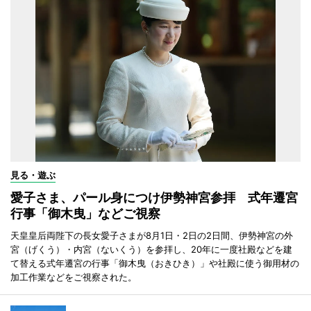
見る・遊ぶ
愛子さま、パール身につけ伊勢神宮参拝 式年遷宮
行事「御木曳」などご視察
天皇皇后両陛下の長女愛子さまが8月1日・2日の2日間、伊勢神宮の外
宮（げくう）・内宮（ないくう）を参拝し、20年に一度社殿などを建
て替える式年遷宮の行事「御木曳（おきひき）」や社殿に使う御用材の
加工作業などをご視察された。