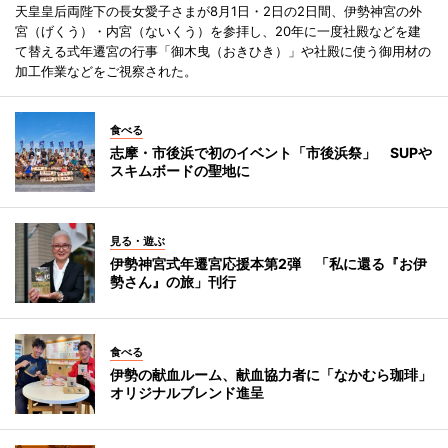
天皇皇后両陛下の長女愛子さまが8月1日・2日の2日間、伊勢神宮の外
宮（げくう）・内宮（ないくう）を参拝し、20年に一度社殿などを建
て替える式年遷宮の行事「御木曳（おきひき）」や社殿に使う御用材の
加工作業などをご視察された。
食べる
志摩・市後浜で初のイベント「市後浜祭」 SUPや
スキムボードの聖地に
見る・遊ぶ
伊勢神宮式年遷宮応援本第2弾 「私に還る『お伊
勢さん』の旅」刊行
食べる
伊勢の献血ルーム、献血協力者に「なかむら珈琲」
オリジナルブレンド進呈