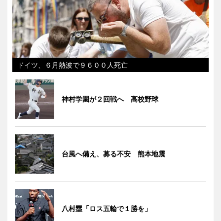
ドイツ、６月熱波で９６００人死亡
神村学園が２回戦へ 高校野球
台風へ備え、募る不安 熊本地震
八村塁「ロス五輪で１勝を」