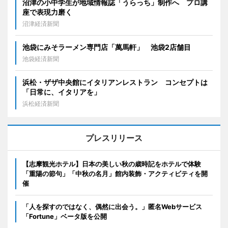
沼津の小中学生が地域情報誌「うらっち」制作へ プロ講
座で表現力磨く
沼津経済新聞
池袋にみそラーメン専門店「萬馬軒」 池袋2店舗目
池袋経済新聞
浜松・ザザ中央館にイタリアンレストラン コンセプトは
「日常に、イタリアを」
浜松経済新聞
プレスリリース
【志摩観光ホテル】日本の美しい秋の歳時記をホテルで体験
「重陽の節句」「中秋の名月」館内装飾・アクティビティを開
催
「人を探すのではなく、偶然に出会う。」匿名Webサービス
「Fortune」ベータ版を公開