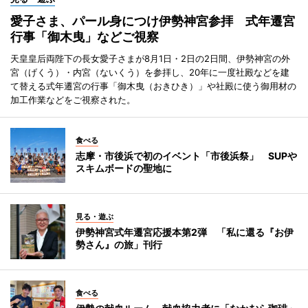
愛子さま、パール身につけ伊勢神宮参拝 式年遷宮
行事「御木曳」などご視察
天皇皇后両陛下の長女愛子さまが8月1日・2日の2日間、伊勢神宮の外
宮（げくう）・内宮（ないくう）を参拝し、20年に一度社殿などを建
て替える式年遷宮の行事「御木曳（おきひき）」や社殿に使う御用材の
加工作業などをご視察された。
食べる
志摩・市後浜で初のイベント「市後浜祭」 SUPや
スキムボードの聖地に
見る・遊ぶ
伊勢神宮式年遷宮応援本第2弾 「私に還る『お伊
勢さん』の旅」刊行
食べる