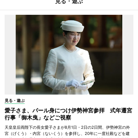
見る・遊ぶ
見る・遊ぶ
愛子さま、パール身につけ伊勢神宮参拝 式年遷宮
行事「御木曳」などご視察
天皇皇后両陛下の長女愛子さまが8月1日・2日の2日間、伊勢神宮の外
宮（げくう）・内宮（ないくう）を参拝し、20年に一度社殿などを建