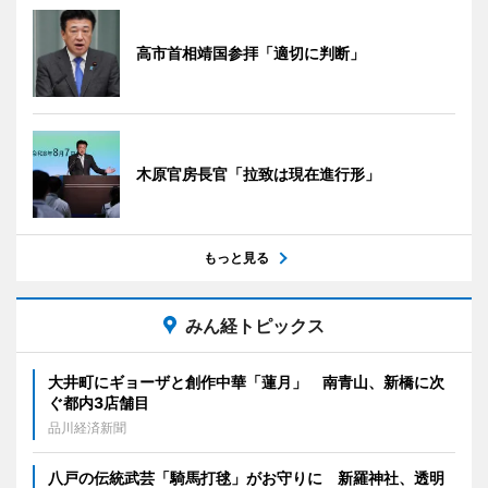
高市首相靖国参拝「適切に判断」
木原官房長官「拉致は現在進行形」
もっと見る
みん経トピックス
大井町にギョーザと創作中華「蓮月」 南青山、新橋に次
ぐ都内3店舗目
品川経済新聞
八戸の伝統武芸「騎馬打毬」がお守りに 新羅神社、透明