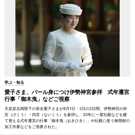
学ぶ・知る
愛子さま、パール身につけ伊勢神宮参拝 式年遷宮
行事「御木曳」などご視察
天皇皇后両陛下の長女愛子さまが8月1日・2日の2日間、伊勢神宮の外
宮（げくう）・内宮（ないくう）を参拝し、20年に一度社殿などを建
て替える式年遷宮の行事「御木曳（おきひき）」や社殿に使う御用材の
加工作業などをご視察された。