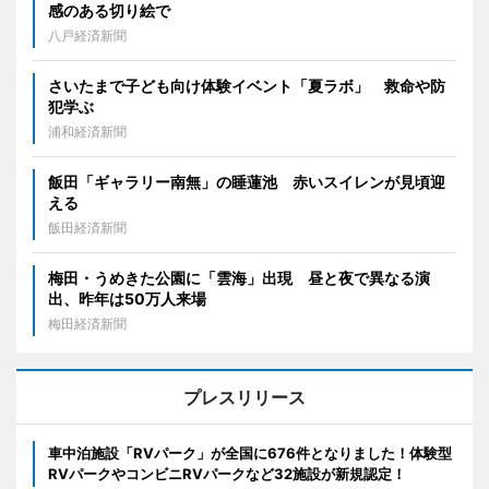
感のある切り絵で
八戸経済新聞
さいたまで子ども向け体験イベント「夏ラボ」 救命や防
犯学ぶ
浦和経済新聞
飯田「ギャラリー南無」の睡蓮池 赤いスイレンが見頃迎
える
飯田経済新聞
梅田・うめきた公園に「雲海」出現 昼と夜で異なる演
出、昨年は50万人来場
梅田経済新聞
プレスリリース
車中泊施設「RVパーク」が全国に676件となりました！体験型
RVパークやコンビニRVパークなど32施設が新規認定！