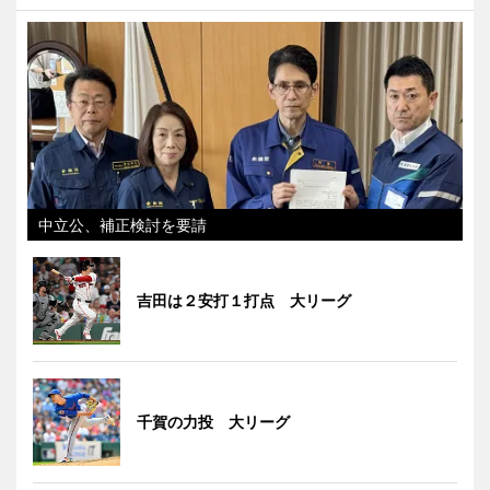
中立公、補正検討を要請
吉田は２安打１打点 大リーグ
千賀の力投 大リーグ