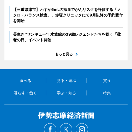
【三重県津市】わずか6mLの採血でがんリスクを評価する「メ
タロ・バランス検査」、赤塚クリニックにて9月以降の予約受付
を開始
長生き "サンキュー" ! 水族館の39歳レジェンドたちを祝う「敬
老の日」イベント開催
もっと見る
食べる
見る・遊ぶ
買う
暮らす・働く
学ぶ・知る
特集