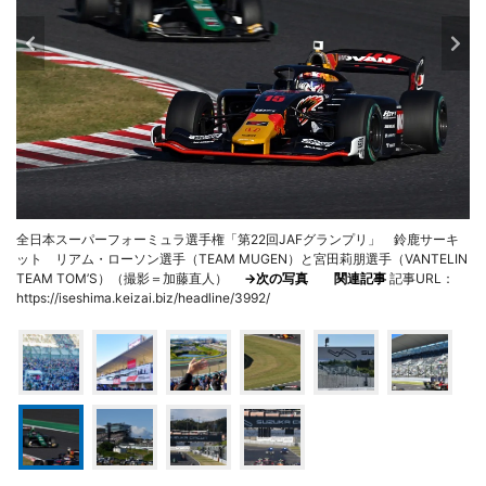
全日本スーパーフォーミュラ選手権「第22回JAFグランプリ」 鈴鹿サーキ
ット リアム・ローソン選手（TEAM MUGEN）と宮田莉朋選手（VANTELIN
TEAM TOM’S）（撮影＝加藤直人）
→次の写真
関連記事
記事URL：
https://iseshima.keizai.biz/headline/3992/