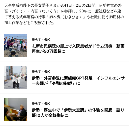
天皇皇后両陛下の長女愛子さまが8月1日・2日の2日間、伊勢神宮の外
宮（げくう）・内宮（ないくう）を参拝し、20年に一度社殿などを建
て替える式年遷宮の行事「御木曳（おきひき）」や社殿に使う御用材の
加工作業などをご視察された。
暮らす・働く
志摩市民病院の屋上で入院患者がドラム演奏 動画
再生が50万回超に
暮らす・働く
伊勢・外宮参道に新組織GPT発足 インフルエンサ
ー夫婦が「令和の御師」に
暮らす・働く
伊勢・厚生中で「伊勢大空襲」の体験を回想 語り
部12人が全校生徒に