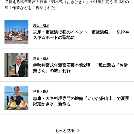
て替える式年遷宮の行事「御木曳（おきひき）」や社殿に使う御用材の
加工作業などをご視察された。
見る・遊ぶ
志摩・市後浜で初のイベント「市後浜祭」 SUPや
スキムボードの聖地に
見る・遊ぶ
伊勢神宮式年遷宮応援本第2弾 「私に還る『お伊
勢さん』の旅」刊行
見る・遊ぶ
志摩・カキ料理専門の旅館「いかだ荘山上」で夏季
限定かき氷、新作も
もっと見る