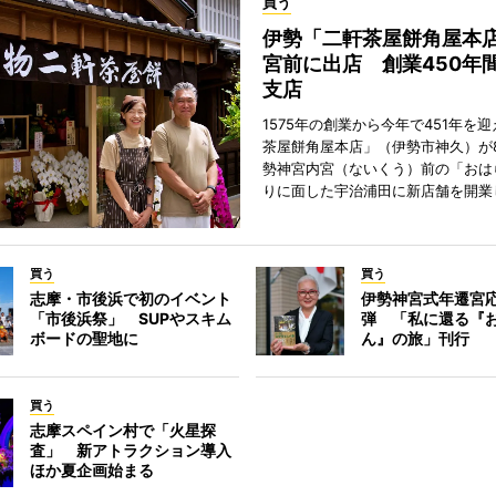
買う
伊勢「二軒茶屋餅角屋本
宮前に出店 創業450年
支店
1575年の創業から今年で451年を
茶屋餅角屋本店」（伊勢市神久）が
勢神宮内宮（ないくう）前の「おは
りに面した宇治浦田に新店舗を開業
買う
買う
志摩・市後浜で初のイベント
伊勢神宮式年遷宮
「市後浜祭」 SUPやスキム
弾 「私に還る『
ボードの聖地に
ん』の旅」刊行
買う
志摩スペイン村で「火星探
査」 新アトラクション導入
ほか夏企画始まる