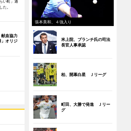
らい町」通
した。
張本美和、４強入り
、献血協力
米上院、ブランチ氏の司法
琲」オリジ
長官人事承認
柏、開幕白星 Ｊリーグ
町田、大勝で発進 Ｊリー
グ