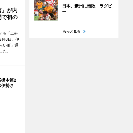
日本、豪州に惜敗 ラグビ
店」が内
ー
間で初の
もっと見る
迎える「二軒
8月6日、伊
らい町」通
した。
応援本第2
お伊勢さ