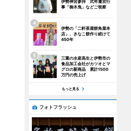
伊勢神宮参拝 式年遷宮行
事「御木曳」などご視察
伊勢の「二軒茶屋餅角屋本
店」、きなこ餅作り続けて
450年
三重の水産高生と伊勢市の
食品加工会社がカツオとマ
グロの新商品 累計1500
万円の売上げ
もっと見る
フォトフラッシュ