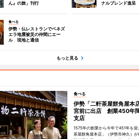
ん』の旅」刊行
ナルブレンド進呈
食べる
伊勢・仏レストランでベネズ
エラ地震被災の仲間にエー
ル 現地と通信
もっと見る
食べる
伊勢「二軒茶屋餅角屋本
宮前に出店 創業450年
支店
1575年の創業から今年で451年を
茶屋餅角屋本店」（伊勢市神久）が