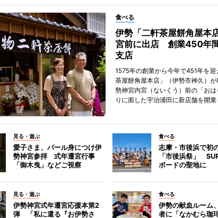
食べる
伊勢「二軒茶屋餅角屋本
宮前に出店 創業450年
支店
1575年の創業から今年で451年を
茶屋餅角屋本店」（伊勢市神久）が
勢神宮内宮（ないくう）前の「おは
りに面した宇治浦田に新店舗を開業
見る・遊ぶ
食べる
愛子さま、パール身につけ伊
志摩・市後浜で初
勢神宮参拝 式年遷宮行事
「市後浜祭」 SU
「御木曳」などご視察
ボードの聖地に
見る・遊ぶ
食べる
伊勢神宮式年遷宮応援本第2
伊勢の献血ルーム
弾 「私に還る『お伊勢さ
者に「なかむら珈