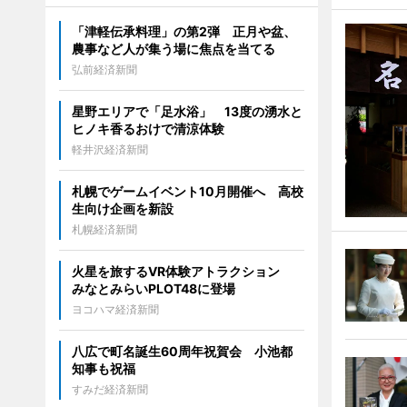
「津軽伝承料理」の第2弾 正月や盆、
農事など人が集う場に焦点を当てる
弘前経済新聞
星野エリアで「足水浴」 13度の湧水と
ヒノキ香るおけで清涼体験
軽井沢経済新聞
札幌でゲームイベント10月開催へ 高校
生向け企画を新設
札幌経済新聞
火星を旅するVR体験アトラクション
みなとみらいPLOT48に登場
ヨコハマ経済新聞
八広で町名誕生60周年祝賀会 小池都
知事も祝福
すみだ経済新聞