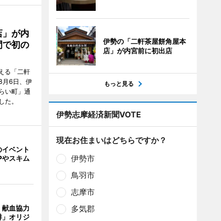
店」が内
伊勢の「二軒茶屋餅角屋本
間で初の
店」が内宮前に初出店
迎える「二軒
8月6日、伊
もっと見る
らい町」通
した。
伊勢志摩経済新聞VOTE
現在お住まいはどちらですか？
のイベント
伊勢市
Pやスキム
鳥羽市
志摩市
、献血協力
多気郡
琲」オリジ