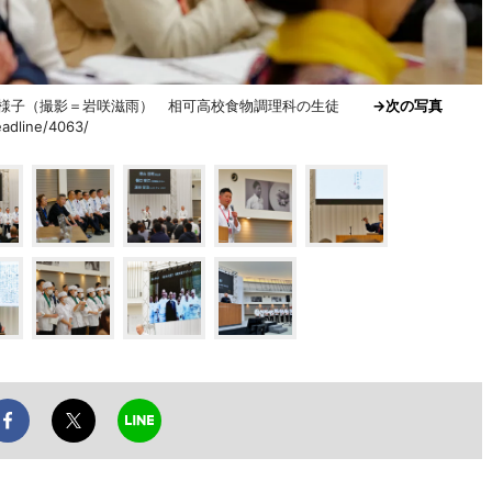
SON」の様子（撮影＝岩咲滋雨） 相可高校食物調理科の生徒
→次の写真
adline/4063/