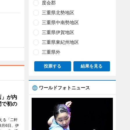
度会郡
三重県北勢地区
三重県中南勢地区
三重県伊賀地区
三重県東紀州地区
三重県外
投票する
結果を見る
ワールドフォトニュース
店」が内
間で初の
迎える「二軒
8月6日、伊