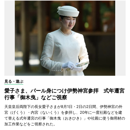
見る・遊ぶ
愛子さま、パール身につけ伊勢神宮参拝 式年遷宮
行事「御木曳」などご視察
天皇皇后両陛下の長女愛子さまが8月1日・2日の2日間、伊勢神宮の外
宮（げくう）・内宮（ないくう）を参拝し、20年に一度社殿などを建
て替える式年遷宮の行事「御木曳（おきひき）」や社殿に使う御用材の
加工作業などをご視察された。