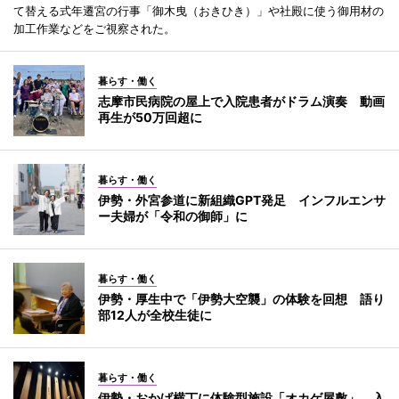
て替える式年遷宮の行事「御木曳（おきひき）」や社殿に使う御用材の
加工作業などをご視察された。
暮らす・働く
志摩市民病院の屋上で入院患者がドラム演奏 動画
再生が50万回超に
暮らす・働く
伊勢・外宮参道に新組織GPT発足 インフルエンサ
ー夫婦が「令和の御師」に
暮らす・働く
伊勢・厚生中で「伊勢大空襲」の体験を回想 語り
部12人が全校生徒に
暮らす・働く
伊勢・おかげ横丁に体験型施設「オカゲ屋敷」 入