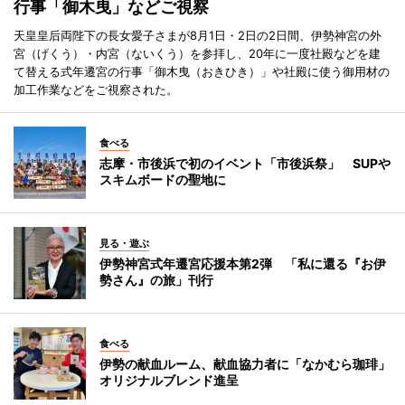
行事「御木曳」などご視察
天皇皇后両陛下の長女愛子さまが8月1日・2日の2日間、伊勢神宮の外
宮（げくう）・内宮（ないくう）を参拝し、20年に一度社殿などを建
て替える式年遷宮の行事「御木曳（おきひき）」や社殿に使う御用材の
加工作業などをご視察された。
食べる
志摩・市後浜で初のイベント「市後浜祭」 SUPや
スキムボードの聖地に
見る・遊ぶ
伊勢神宮式年遷宮応援本第2弾 「私に還る『お伊
勢さん』の旅」刊行
食べる
伊勢の献血ルーム、献血協力者に「なかむら珈琲」
オリジナルブレンド進呈